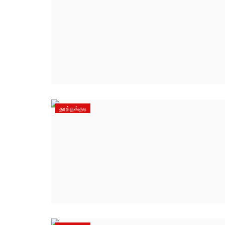
தூத்துக்குடி
தூத்துக்குடி
ிவியல்
டாக்டர். ஜி. யு. போப் பொறியியல் கல
ூர்-கல்லூரி...
17வது பட்டமளிப்பு...
tamilanda
Aug 6, 2026
0
38