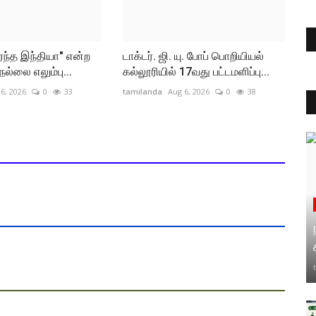
ிர்ந்த இந்தியா" என்ற
டாக்டர். ஜி. யு. போப் பொறியியல்
ெல்லை எலும்பு...
கல்லூரியில் 17வது பட்டமளிப்பு...
6, 2026
0
33
tamilanda
Aug 6, 2026
0
38