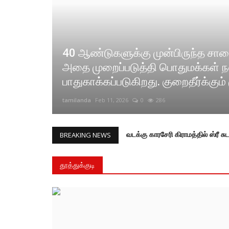
40 ஆண்டுகளுக்கு முன்பிருந்த சால
ள்.
அதை முறைப்படுத்தி பொதுமக்கள் 
பாதுகாக்கப்படுகிறது. குறைதீர்க்கும் 
tamilanda
Feb 11, 2026
0
286
BREAKING NEWS
தூத்துக்குடி
தூத்துக்குடி சிறுமியின் இதய சிகி