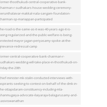
former-thoothukudi-central-cooperative-bank-
chairman-r-sudhakars-house-wedding-ceremony-
perunthalaivar-makkal-nala-sangam-foundation-
chairman-sp-mariappan-participated
the-road-is-the-same-as-it-was-40-years-ago-it-is-
being-regularized-and-the-public-welfare-is-being-
protected-mayor-jagan-periyasamy-spoke-at-the-
grievance-redressal-camp
former-central-cooperative-bank-chairman-r-
sudhakars-wedding-will-take-place-in-thoothukudi-on-
friday-the-20th
chief-minister-mk-stalin-conducted-interviews-with-
aspirants-seeking-to-contest-on-behalf-of-the-dmk-in-
the-ottapidaram-constituency-including-mla-
shanmugaiya-advocate-ilaiyaraja-balagurusamy-and-
kasiviswanathan