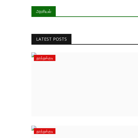
அரசியல்
LATEST POSTS
தூத்துக்குடி
தூத்துக்குடி