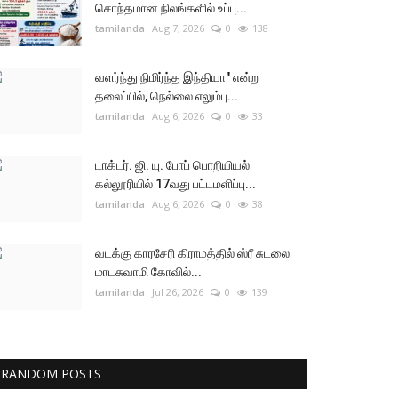
சொந்தமான நிலங்களில் உப்பு...
tamilanda
Aug 7, 2026
0
138
வளர்ந்து நிமிர்ந்த இந்தியா" என்ற
தலைப்பில், நெல்லை எலும்பு...
tamilanda
Aug 6, 2026
0
33
டாக்டர். ஜி. யு. போப் பொறியியல்
கல்லூரியில் 17வது பட்டமளிப்பு...
tamilanda
Aug 6, 2026
0
38
வடக்கு காரசேரி கிராமத்தில் ஸ்ரீ சுடலை
மாடசுவாமி கோவில்...
tamilanda
Jul 26, 2026
0
139
RANDOM POSTS