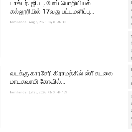
டாக்டர். ஜி. யு. போப் பொறியியல்
கல்லூரியில் 17வது பட்டமளிப்பு...
tamilanda
Aug 6, 2026
0
38
வடக்கு காரசேரி கிராமத்தில் ஸ்ரீ சுடலை
மாடசுவாமி கோவில்...
tamilanda
Jul 26, 2026
0
139