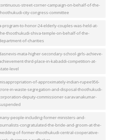
continuous-street-corner-campaign-on-behalf-of-the-
thoothukudi-city-congress-committee
a-program-to-honor-24-elderly-couples-was-held-at-
the-thoothukudi-shiva-temple-on-behalf-of-the-
department-of-charities
dasnevis-mata-higher-secondary-school-girls-achieve-
achievement-third-place-in-kabaddi-competition-at-
state-level
misappropriation-of-approximately-indian-rupee956-
crore-in-waste-segregation-and-disposal-thoothukudi-
corporation-deputy-commissioner-saravanakumar-
suspended
many-people-including-former-ministers-and-
journalists-congratulated-the-bride-and-groom-at-the-
wedding-of-former-thoothukudi-central-cooperative-