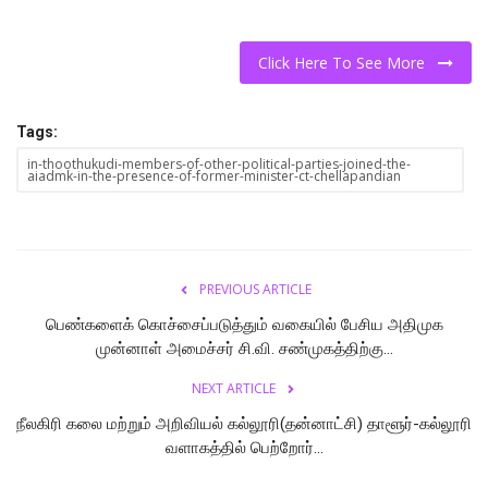
Click Here To See More
Tags:
in-thoothukudi-members-of-other-political-parties-joined-the-
aiadmk-in-the-presence-of-former-minister-ct-chellapandian
PREVIOUS ARTICLE
பெண்களைக் கொச்சைப்படுத்தும் வகையில் பேசிய அதிமுக
முன்னாள் அமைச்சர் சி.வி. சண்முகத்திற்கு...
NEXT ARTICLE
நீலகிரி கலை மற்றும் அறிவியல் கல்லூரி(தன்னாட்சி) தாளூர்-கல்லூரி
வளாகத்தில் பெற்றோர்...