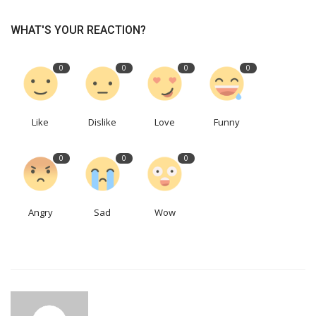
WHAT'S YOUR REACTION?
0
0
0
0
Like
Dislike
Love
Funny
0
0
0
Angry
Sad
Wow