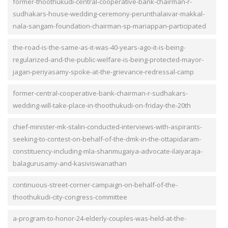
former-thoothukudi-central-cooperative-bank-chairman-r-
sudhakars-house-wedding-ceremony-perunthalaivar-makkal-
nala-sangam-foundation-chairman-sp-mariappan-participated
the-road-is-the-same-as-it-was-40-years-ago-it-is-being-
regularized-and-the-public-welfare-is-being-protected-mayor-
jagan-periyasamy-spoke-at-the-grievance-redressal-camp
former-central-cooperative-bank-chairman-r-sudhakars-
wedding-will-take-place-in-thoothukudi-on-friday-the-20th
chief-minister-mk-stalin-conducted-interviews-with-aspirants-
seeking-to-contest-on-behalf-of-the-dmk-in-the-ottapidaram-
constituency-including-mla-shanmugaiya-advocate-ilaiyaraja-
balagurusamy-and-kasiviswanathan
continuous-street-corner-campaign-on-behalf-of-the-
thoothukudi-city-congress-committee
a-program-to-honor-24-elderly-couples-was-held-at-the-