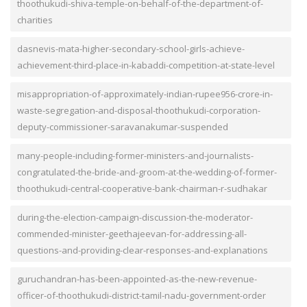
thoothukudi-shiva-temple-on-behalf-of-the-department-of-
charities
dasnevis-mata-higher-secondary-school-girls-achieve-
achievement-third-place-in-kabaddi-competition-at-state-level
misappropriation-of-approximately-indian-rupee956-crore-in-
waste-segregation-and-disposal-thoothukudi-corporation-
deputy-commissioner-saravanakumar-suspended
many-people-including-former-ministers-and-journalists-
congratulated-the-bride-and-groom-at-the-wedding-of-former-
thoothukudi-central-cooperative-bank-chairman-r-sudhakar
during-the-election-campaign-discussion-the-moderator-
commended-minister-geethajeevan-for-addressing-all-
questions-and-providing-clear-responses-and-explanations
guruchandran-has-been-appointed-as-the-new-revenue-
officer-of-thoothukudi-district-tamil-nadu-government-order