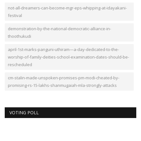
not-all-dreamers-can-become-mgr-eps-whipping-at-idayakani-
festival
demonstration-by-the-national-democratic-alliance-in-
thoothukudi
april-1st-marks-panguni-uthiram—a-day-dedicated-to-the-
worship-of-family-deities-school-examination-dates-should-be-
rescheduled
cm-stalin-made-unspoken-promises-pm-modi-cheated-by-
promising-rs-15-lakhs-shanmugaiah-mla-strongly-attacks
VOTING POLL