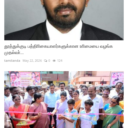
தூத்துக்குடி பத்திாிகையாளர்களுக்கான உாிமையை வழங்க
முதல்வா்...
tamilanda
May 22, 2026
0
124