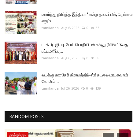
வளர்ந்து நிமிர்ந்த இந்தியா" என்ற தலைப்பில், நெல்லை
எலும்பு...
tamilanda
Aug 6, 2026
0
33
டாக்டர். ஜி. யு. போப் பொறியியல் கல்லூரியில் 17வது
பட்டமளிப்பு...
tamilanda
Aug 6, 2026
0
38
வடக்கு காரசேரி கிராமத்தில் ஸ்ரீ சுடலை மாடசுவாமி
கோவில்...
tamilanda
Jul 26, 2026
0
139
RANDOM POSTS
தூத்துக்குடி