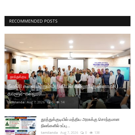
RECOMMENDED POSTS
தூத்துக்குடி
நீலகிரி கலை மற்றும் அறிவியல் கல்லூரி(தன்னாட்சி)
தாளூர்-கல்லூரி...
tamilanda
Aug 7, 2026
0
14
தூத்துக்குடியில் மத்திய அரசுக்கு சொந்தமான
நிலங்களில் உப்பு...
tamilanda
Aug 7, 2026
0
138