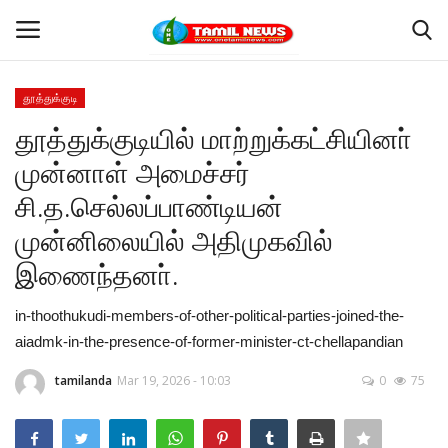
தூத்துக்குடி
Login
Register
தூத்துக்குடியில் மாற்றுக்கட்சியினா்
முன்னாள் அமைச்சர்
Home
சி.த.செல்லப்பாண்டியன்
தூத்துக்குடி
முன்னிலையில் அதிமுகவில்
இணைந்தனா்.
Contact
in-thoothukudi-members-of-other-political-parties-joined-the-
தமிழ்நாடு
aiadmk-in-the-presence-of-former-minister-ct-chellapandian
இந்தியா
tamilanda
Mar 19, 2026 - 10:03
0
75
உலகம்