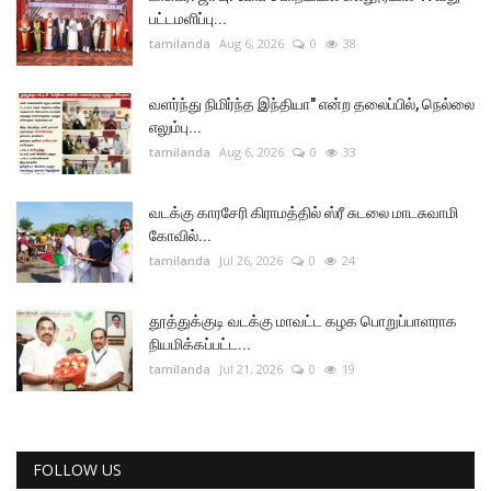
பட்டமளிப்பு...
tamilanda
Aug 6, 2026
0
38
வளர்ந்து நிமிர்ந்த இந்தியா" என்ற தலைப்பில், நெல்லை
எலும்பு...
tamilanda
Aug 6, 2026
0
33
வடக்கு காரசேரி கிராமத்தில் ஸ்ரீ சுடலை மாடசுவாமி
கோவில்...
tamilanda
Jul 26, 2026
0
24
தூத்துக்குடி வடக்கு மாவட்ட கழக பொறுப்பாளராக
நியமிக்கப்பட்ட...
tamilanda
Jul 21, 2026
0
19
FOLLOW US