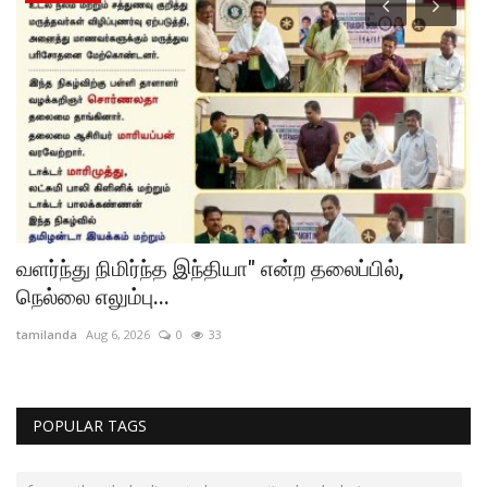
வளர்ந்து நிமிர்ந்த இந்தியா" என்ற தலைப்பில்,
வ
நெல்லை எலும்பு...
க
tamilanda
Aug 6, 2026
0
33
ta
POPULAR TAGS