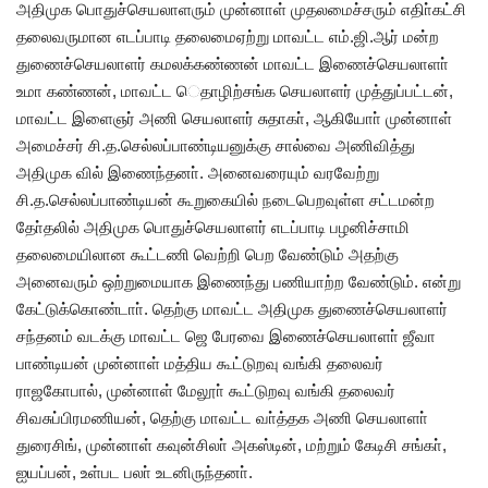
அதிமுக பொதுச்செயலாளரும் முன்னாள் முதலமைச்சரும் எதிா்கட்சி
தலைவருமான எடப்பாடி தலைமைஏற்று மாவட்ட எம்.ஜி.ஆர் மன்ற
துணைச்செயலாளர் கமலக்கண்ணன் மாவட்ட இணைச்செயலாளா்
உமா கண்ணன், மாவட்ட ெதாழிற்சங்க செயலாளர் முத்துப்பட்டன்,
மாவட்ட இளைஞர் அணி செயலாளர் சுதாகா், ஆகியோா் முன்னாள்
அமைச்சர் சி.த.செல்லப்பாண்டியனுக்கு சால்வை அணிவித்து
அதிமுக வில் இணைந்தனா். அனைவரையும் வரவேற்று
சி.த.செல்லப்பாண்டியன் கூறுகையில் நடைபெறவுள்ள சட்டமன்ற
தோ்தலில் அதிமுக பொதுச்செயலாளர் எடப்பாடி பழனிச்சாமி
தலைமையிலான கூட்டணி வெற்றி பெற வேண்டும் அதற்கு
அனைவரும் ஒற்றுமையாக இணைந்து பணியாற்ற வேண்டும். என்று
கேட்டுக்கொண்டாா். தெற்கு மாவட்ட அதிமுக துணைச்செயலாளர்
சந்தனம் வடக்கு மாவட்ட ஜெ பேரவை இணைச்செயலாளா் ஜீவா
பாண்டியன் முன்னாள் மத்திய கூட்டுறவு வங்கி தலைவர்
ராஜகோபால், முன்னாள் மேலூா் கூட்டுறவு வங்கி தலைவர்
சிவசுப்பிரமணியன், தெற்கு மாவட்ட வா்த்தக அணி செயலாளா்
துரைசிங், முன்னாள் கவுன்சிலா் அகஸ்டின், மற்றும் கேடிசி சங்கா்,
ஐயப்பன், உள்பட பலா் உடனிருந்தனா்.