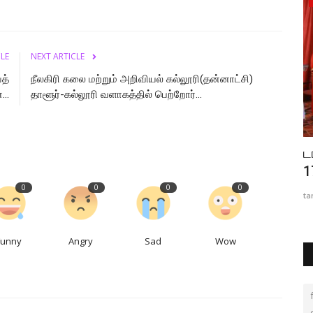
CLE
NEXT ARTICLE
த்
நீலகிரி கலை மற்றும் அறிவியல் கல்லூரி(தன்னாட்சி)
...
தாளூர்-கல்லூரி வளாகத்தில் பெற்றோர்...
 போட்டு
நீலகிரி கலை மற்றும் அறிவியல்
ட
கல்லூரி(தன்னாட்சி) தாளூர்-கல்லூரி...
1
0
0
0
0
tamilanda
Aug 7, 2026
0
12
ta
Funny
Angry
Sad
Wow