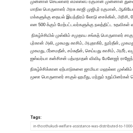
முன்னாள் செயலாளர் எம்எஸ்எப் ரகுமான் முன்னாள் துண
மாநில பொருளாளர் அரசு காஜி முஜிபுர் ரகுமான், ஆகியோா
மக்களுக்கு தையல் இயந்திரம் லோடு சைக்கிள், அரிசி
என 500 க்கும் மேற்பட்டவர்களுக்கு நலத்திட்ட உதவிகள்
நிகழ்ச்சியில் முஸ்லிம் சமுதாய சங்கத் பொருளாளர் சாகு
புர்கான் அலி, முகமது காசிம், அபுதாகிர், நூர்தீன், முக
முகமது, பீர்மைதீன், சம்சுதீன், செய்யது காசிம், அமீர், 
ஐஸ்வர்யா கன்சிசன் பத்மநாதன் விவிடி மேனேஜர் ராஜேந
நிகழ்ச்சிக்கான ஏற்பாடுகளை ஜாமியா மஹல்லா முஸ்லிம்
மூஸா பொருளாளர் சாகுல் ஹமீது, மற்றும் உறுப்பினர்கள் ச
Tags:
in-thoothukudi-welfare-assistance-was-distributed-to-100
தூத்துக்குடி