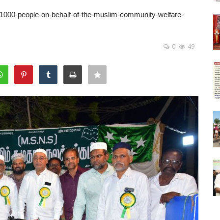
o-1000-people-on-behalf-of-the-muslim-community-welfare-
0
49