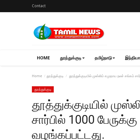
Contact
HOME
தூத்துக்குடி
தமிழ்நாடு
இந்தியா
Home
தூத்துக்குடி
தூத்துக்குடியில் முஸ்லிம் சமுதாய நலச் சங்கம் சார
தூத்துக்குடி
தூத்துக்குடியில் முஸ்
சார்பில் 1000 பேருக்க
வழங்கப்பட்டது.