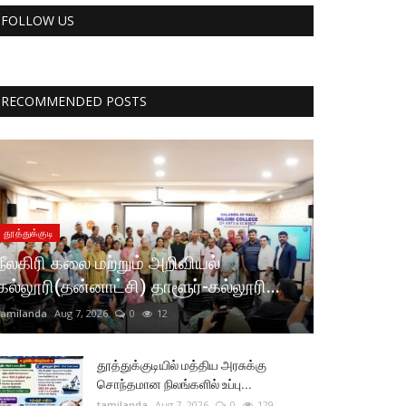
FOLLOW US
RECOMMENDED POSTS
தூத்துக்குடி
நீலகிரி கலை மற்றும் அறிவியல்
கல்லூரி(தன்னாட்சி) தாளூர்-கல்லூரி...
tamilanda
Aug 7, 2026
0
12
தூத்துக்குடியில் மத்திய அரசுக்கு
சொந்தமான நிலங்களில் உப்பு...
tamilanda
Aug 7, 2026
0
129