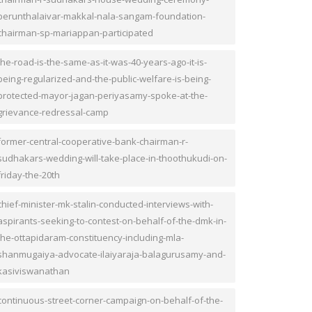
perunthalaivar-makkal-nala-sangam-foundation-
chairman-sp-mariappan-participated
the-road-is-the-same-as-it-was-40-years-ago-it-is-
being-regularized-and-the-public-welfare-is-being-
protected-mayor-jagan-periyasamy-spoke-at-the-
grievance-redressal-camp
former-central-cooperative-bank-chairman-r-
sudhakars-wedding-will-take-place-in-thoothukudi-on-
friday-the-20th
chief-minister-mk-stalin-conducted-interviews-with-
aspirants-seeking-to-contest-on-behalf-of-the-dmk-in-
the-ottapidaram-constituency-including-mla-
shanmugaiya-advocate-ilaiyaraja-balagurusamy-and-
kasiviswanathan
continuous-street-corner-campaign-on-behalf-of-the-