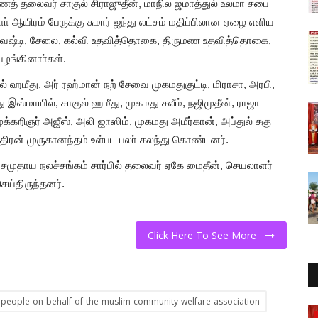
ைத் தலைவர் சாகுல் சிராஜுதீன், மாநில ஜமாத்துல் உலமா சபை
் ஆயிரம் பேருக்கு சுமார் ஐந்து லட்சம் மதிப்பிலான ஏழை எளிய
, வேஷ்டி, சேலை, கல்வி உதவித்தொகை, திருமண உதவித்தொகை,
 வழங்கினாா்கள்.
ல் ஹமீது, அர் ரஹ்மான் நற் சேவை முகமதுகுட்டி, மிராசா, அரபி,
மது இஸ்மாயில், சாகுல் ஹமீது, முகமது சலீம், நஜிமுதீன், ராஜா
வழக்கறிஞர் அஜீஸ், அலி ஜாஸிம், முகமது அமீர்கான், அப்துல் சுகு
்திரன் முருகானந்தம் உள்பட பலா் கலந்து கொண்டனர்.
 சமுதாய நலச்சங்கம் சார்பில் தலைவர் ஏகே மைதீன், செயலாளர்
ெய்திருந்தனர்.
Click Here To See More
0-people-on-behalf-of-the-muslim-community-welfare-association
தூத்துக்குடி