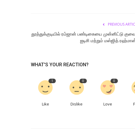
PREVIOUS ARTI
தூத்துக்குடியில் ரம்ஜான் பண்டிகையை முன்னிட்டு குவை
ஐடிசி மற்றும் மஸ்ஜித் ரஹ்மான்
WHAT'S YOUR REACTION?
தவெக அரசு ஜனநாயகத்தை காலில்
மிதிக்கிறது. கருத்துரிமைக்கு...
1
0
0
tamilanda
Jul 21, 2026
0
78
Like
Dislike
Love