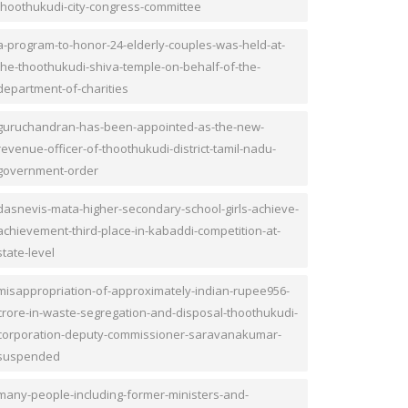
thoothukudi-city-congress-committee
a-program-to-honor-24-elderly-couples-was-held-at-
the-thoothukudi-shiva-temple-on-behalf-of-the-
department-of-charities
guruchandran-has-been-appointed-as-the-new-
revenue-officer-of-thoothukudi-district-tamil-nadu-
government-order
dasnevis-mata-higher-secondary-school-girls-achieve-
achievement-third-place-in-kabaddi-competition-at-
state-level
misappropriation-of-approximately-indian-rupee956-
crore-in-waste-segregation-and-disposal-thoothukudi-
corporation-deputy-commissioner-saravanakumar-
suspended
many-people-including-former-ministers-and-