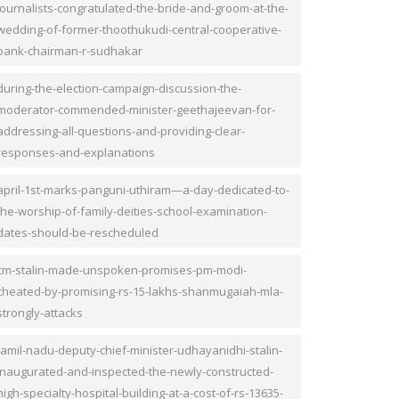
journalists-congratulated-the-bride-and-groom-at-the-
wedding-of-former-thoothukudi-central-cooperative-
bank-chairman-r-sudhakar
during-the-election-campaign-discussion-the-
moderator-commended-minister-geethajeevan-for-
addressing-all-questions-and-providing-clear-
responses-and-explanations
april-1st-marks-panguni-uthiram—a-day-dedicated-to-
the-worship-of-family-deities-school-examination-
dates-should-be-rescheduled
cm-stalin-made-unspoken-promises-pm-modi-
cheated-by-promising-rs-15-lakhs-shanmugaiah-mla-
strongly-attacks
tamil-nadu-deputy-chief-minister-udhayanidhi-stalin-
inaugurated-and-inspected-the-newly-constructed-
high-specialty-hospital-building-at-a-cost-of-rs-13635-