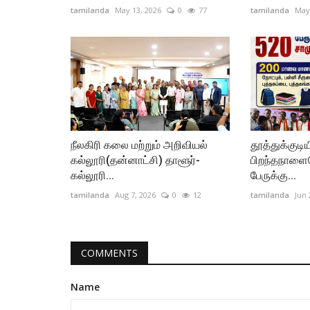
tamilanda
May 13, 2026
0
77
tamilanda
May
நீலகிரி கலை மற்றும் அறிவியல்
தூத்துக்குடிய
கல்லூரி(தன்னாட்சி) தாளூர்-
பிறந்தநாளை
கல்லூரி...
பேருக்கு...
tamilanda
Aug 7, 2026
0
12
tamilanda
Jun 
COMMENTS
Name