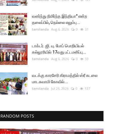
வளர்ந்து நிமிர்ந்த இந்தியா" என்ற
தலைப்பில், நெல்லை எலும்பு...
tamilanda
Aug 6, 2026
0
31
டாக்டர். ஜி. யு. போப் பொறியியல்
கல்லூரியில் 17வது பட்டமளிப்பு...
tamilanda
Aug 6, 2026
0
33
வடக்கு காரசேரி கிராமத்தில் ஸ்ரீ சுடலை
மாடசுவாமி கோவில்...
tamilanda
Jul 26, 2026
0
137
RANDOM POSTS
தூத்துக்குடி
தூத்துக்குடி