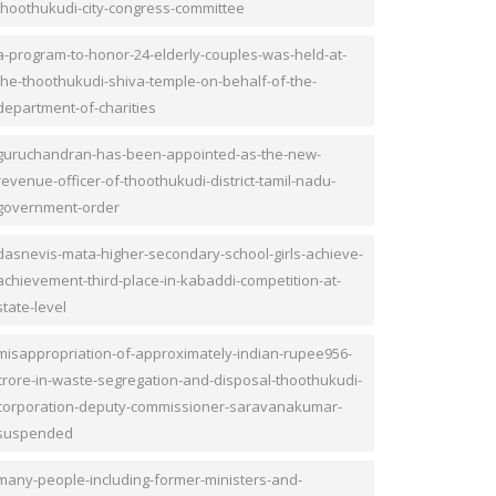
thoothukudi-city-congress-committee
a-program-to-honor-24-elderly-couples-was-held-at-
the-thoothukudi-shiva-temple-on-behalf-of-the-
department-of-charities
guruchandran-has-been-appointed-as-the-new-
revenue-officer-of-thoothukudi-district-tamil-nadu-
government-order
dasnevis-mata-higher-secondary-school-girls-achieve-
achievement-third-place-in-kabaddi-competition-at-
state-level
misappropriation-of-approximately-indian-rupee956-
crore-in-waste-segregation-and-disposal-thoothukudi-
corporation-deputy-commissioner-saravanakumar-
suspended
many-people-including-former-ministers-and-