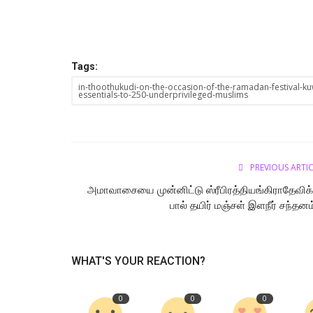
Tags:
in-thoothukudi-on-the-occasion-of-the-ramadan-festival-kuw
essentials-to-250-underprivileged-muslims
தூத்துக்குடி பத்திரிகையாளர்கள் வீ
PREVIOUS ARTI
மணை கோரிக்கைைய முதல்வா்...
அமாவாசையை முன்னிட்டு ஸ்ரீபிரத்தியங்கிராதேவிக்
tamilanda
Jul 21, 2026
0
79
பால் தயிர் மஞ்சள் இளநீர் சந்தனம்
WHAT'S YOUR REACTION?
0
0
0