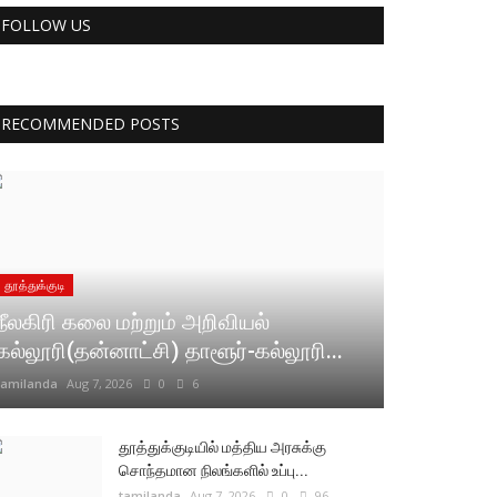
FOLLOW US
RECOMMENDED POSTS
தூத்துக்குடி
நீலகிரி கலை மற்றும் அறிவியல்
கல்லூரி(தன்னாட்சி) தாளூர்-கல்லூரி...
tamilanda
Aug 7, 2026
0
6
தூத்துக்குடியில் மத்திய அரசுக்கு
சொந்தமான நிலங்களில் உப்பு...
tamilanda
Aug 7, 2026
0
96