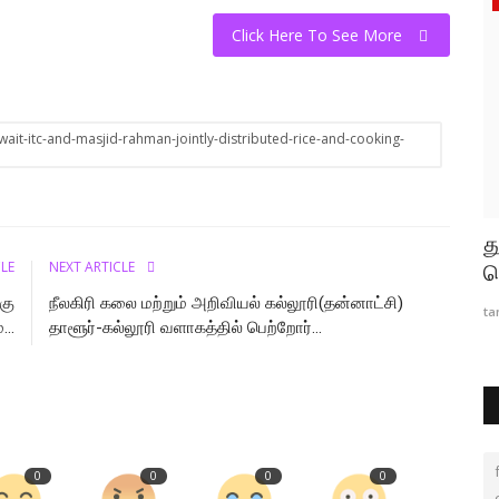
Click Here To See More
ait-itc-and-masjid-rahman-jointly-distributed-rice-and-cooking-
ட்டு
நீலகிரி கலை மற்றும் அறிவியல்
த
CLE
NEXT ARTICLE
கல்லூரி(தன்னாட்சி) தாளூர்-கல்லூரி...
ச
கு
நீலகிரி கலை மற்றும் அறிவியல் கல்லூரி(தன்னாட்சி)
tamilanda
Aug 7, 2026
0
6
ta
...
தாளூர்-கல்லூரி வளாகத்தில் பெற்றோர்...
0
0
0
0