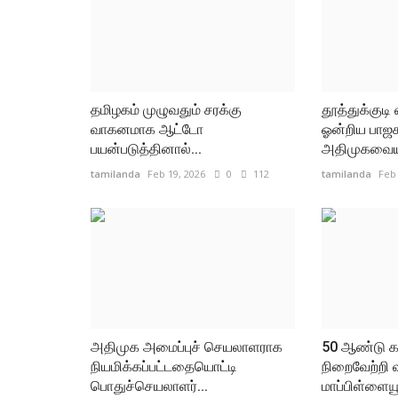
தமிழகம் முழுவதும் சரக்கு
தூத்துக்குடி
வாகனமாக ஆட்டோ
ஓன்றிய பாஜ
பயன்படுத்தினால்...
அதிமுகவையும
tamilanda
Feb 19, 2026
0
112
tamilanda
Feb 
அதிமுக அமைப்புச் செயலாளராக
50 ஆண்டு 
நியமிக்கப்பட்டதையொட்டி
நிறைவேற்றி 
பொதுச்செயலாளர்...
மாப்பிள்ளையூ