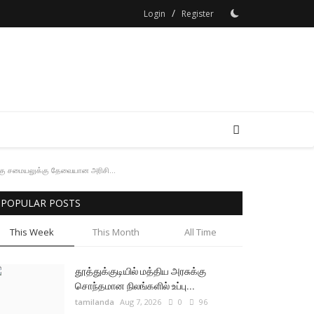
/
Login
Register
ுக்கு சமையலுக்கு தேவையான அரிசி...
POPULAR POSTS
This Week
This Month
All Time
தூத்துக்குடியில் மத்திய அரசுக்கு
சொந்தமான நிலங்களில் உப்பு...
tamilanda
Aug 7, 2026
0
96