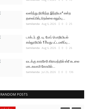
வளர்ந்து நிமிர்ந்த இந்தியா" என்ற
தலைப்பில், நெல்லை எலும்பு...
tamilanda
Aug 6, 2026
0
25
டாக்டர். ஜி. யு. போப் பொறியியல்
கல்லூரியில் 17வது பட்டமளிப்பு...
tamilanda
Aug 6, 2026
0
26
வடக்கு காரசேரி கிராமத்தில் ஸ்ரீ சுடலை
மாடசுவாமி கோவில்...
tamilanda
Jul 26, 2026
0
136
RANDOM POSTS
தூத்துக்குடி
தூத்துக்குடி