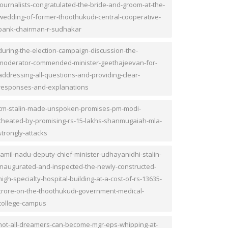
journalists-congratulated-the-bride-and-groom-at-the-
wedding-of-former-thoothukudi-central-cooperative-
bank-chairman-r-sudhakar
during-the-election-campaign-discussion-the-
moderator-commended-minister-geethajeevan-for-
addressing-all-questions-and-providing-clear-
responses-and-explanations
cm-stalin-made-unspoken-promises-pm-modi-
cheated-by-promising-rs-15-lakhs-shanmugaiah-mla-
strongly-attacks
tamil-nadu-deputy-chief-minister-udhayanidhi-stalin-
inaugurated-and-inspected-the-newly-constructed-
high-specialty-hospital-building-at-a-cost-of-rs-13635-
crore-on-the-thoothukudi-government-medical-
college-campus
not-all-dreamers-can-become-mgr-eps-whipping-at-