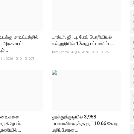
 வடக்கு மாவட்டத்தில்
டாக்டர். ஜி. யு. போப் பொறியியல்
க அரசையும்
கல்லூரியில் 17வது பட்டமளிப்பு...
்...
tamilanda
Aug 6, 2026
0
26
11, 2026
0
278
கனவுகளை
தூத்துக்குடியில் 3,958
வருகிறோம்.
பயனாளிகளுக்கு ரூ.110.66 கோடி
ரணியில்...
மதிப்பிலான...