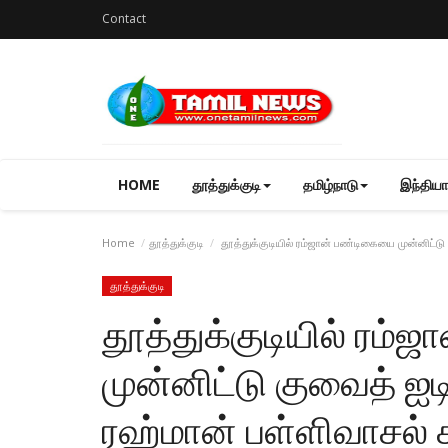
Contact
HOME
தூத்துக்குடி
தமிழ்நாடு
இந்தியா
Home
தூத்துக்குடி
தூத்துக்குடியில் ரம்ஜான் பண்டிகையை முன்னிட்டு
தூத்துக்குடி
தூத்துக்குடியில் ரம்
முன்னிட்டு குவைத் ஐடி
ரஹ்மான் பள்ளிவாசல் 