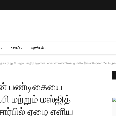
உலகம்
அரசியல்
 குவைத் ஐடிசி மற்றும் மஸ்ஜித் ரஹ்மான் பள்ளிவாசல் சார்பில் ஏழை எளிய இஸ்லாமியர்கள் 250 பேர
ஜான் பண்டிகையை
சி மற்றும் மஸ்ஜித்
சார்பில் ஏழை எளிய