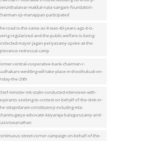
perunthalaivar-makkal-nala-sangam-foundation-
chairman-sp-mariappan-participated
the-road-is-the-same-as-it-was-40-years-ago-it-is-
being-regularized-and-the-public-welfare-is-being-
protected-mayor-jagan-periyasamy-spoke-at-the-
grievance-redressal-camp
former-central-cooperative-bank-chairman-r-
sudhakars-wedding-will-take-place-in-thoothukudi-on-
friday-the-20th
chief-minister-mk-stalin-conducted-interviews-with-
aspirants-seeking-to-contest-on-behalf-of-the-dmk-in-
the-ottapidaram-constituency-including-mla-
shanmugaiya-advocate-ilaiyaraja-balagurusamy-and-
kasiviswanathan
continuous-street-corner-campaign-on-behalf-of-the-