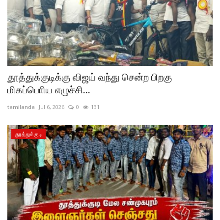
தூத்துக்குடிக்கு விஜய் வந்து சென்ற பிறகு
மிகப்பொிய எழுச்சி...
tamilanda
Jul 6, 2026
0
131
தூத்துக்குடி