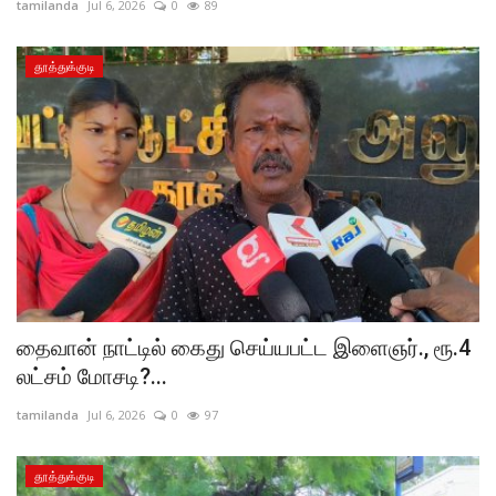
tamilanda
Jul 6, 2026
0
89
தூத்துக்குடி
தைவான் நாட்டில் கைது செய்யபட்ட இளைஞர்., ரூ.4
லட்சம் மோசடி?...
tamilanda
Jul 6, 2026
0
97
தூத்துக்குடி