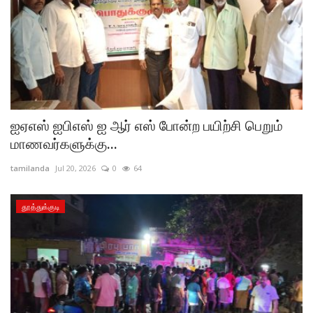
ஐஏஎஸ் ஐபிஎஸ் ஐ ஆர் எஸ் போன்ற பயிற்சி பெறும்
மாணவர்களுக்கு...
tamilanda
Jul 20, 2026
0
64
தூத்துக்குடி