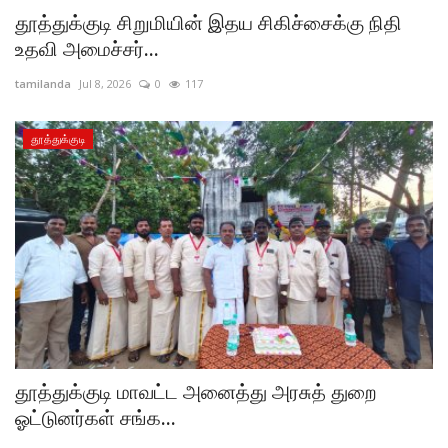
தூத்துக்குடி சிறுமியின் இதய சிகிச்சைக்கு நிதி
உதவி அமைச்சர்...
tamilanda
Jul 8, 2026
0
117
தூத்துக்குடி
தூத்துக்குடி மாவட்ட அனைத்து அரசுத் துறை
ஓட்டுனர்கள் சங்க...