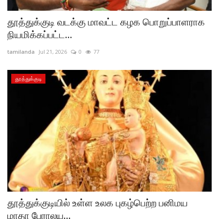
தூத்துக்குடி வடக்கு மாவட்ட கழக பொறுப்பாளராக
நியமிக்கப்பட்ட...
tamilanda
Jul 21, 2026
0
77
தூத்துக்குடி
தூத்துக்குடியில் உள்ள உலக புகழ்பெற்ற பனிமய
மாதா பேராலய...