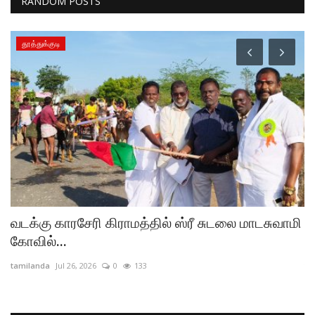
RANDOM POSTS
தூத்துக்குடி
வடக்கு காரசேரி கிராமத்தில் ஸ்ரீ சுடலை மாடசுவாமி
த
கோவில்...
ம
tamilanda
Jul 26, 2026
0
133
ta