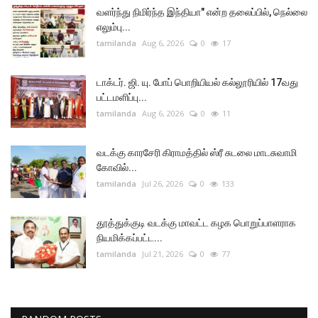
வளர்ந்து நிமிர்ந்த இந்தியா" என்ற தலைப்பில், நெல்லை
எலும்பு...
tamilanda
Aug 6, 2026
0
17
டாக்டர். ஜி. யு. போப் பொறியியல் கல்லூரியில் 17வது
பட்டமளிப்பு...
tamilanda
Aug 6, 2026
0
11
வடக்கு காரசேரி கிராமத்தில் ஸ்ரீ சுடலை மாடசுவாமி
கோவில்...
tamilanda
Jul 26, 2026
0
133
தூத்துக்குடி வடக்கு மாவட்ட கழக பொறுப்பாளராக
நியமிக்கப்பட்ட...
tamilanda
Jul 21, 2026
0
77