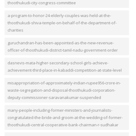
thoothukudi-city-congress-committee
a-program-to-honor-24-elderly-couples-was-held-at-the-
thoothukudi-shiva-temple-on-behalf-of-the-department-of-
charities
guruchandran-has-been-appointed-as-the-new-revenue-
officer-of-thoothukudi-district-tamil-nadu-government-order
dasnevis-mata-higher-secondary-school-girls-achieve-
achievement-third-place-in-kabaddi-competition-at-state-level
misappropriation-of-approximately-indian-rupee956-crore-in-
waste-segregation-and-disposal-thoothukudi-corporation-
deputy-commissioner-saravanakumar-suspended
many-people-including-former-ministers-and-journalists-
congratulated-the-bride-and-groom-at-the-wedding-of-former-
thoothukudi-central-cooperative-bank-chairman-r-sudhakar