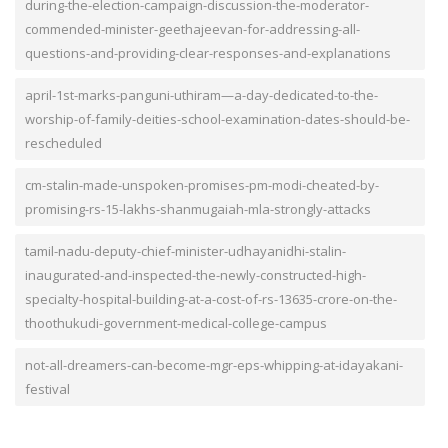
during-the-election-campaign-discussion-the-moderator-
commended-minister-geethajeevan-for-addressing-all-
questions-and-providing-clear-responses-and-explanations
april-1st-marks-panguni-uthiram—a-day-dedicated-to-the-
worship-of-family-deities-school-examination-dates-should-be-
rescheduled
cm-stalin-made-unspoken-promises-pm-modi-cheated-by-
promising-rs-15-lakhs-shanmugaiah-mla-strongly-attacks
tamil-nadu-deputy-chief-minister-udhayanidhi-stalin-
inaugurated-and-inspected-the-newly-constructed-high-
specialty-hospital-building-at-a-cost-of-rs-13635-crore-on-the-
thoothukudi-government-medical-college-campus
not-all-dreamers-can-become-mgr-eps-whipping-at-idayakani-
festival