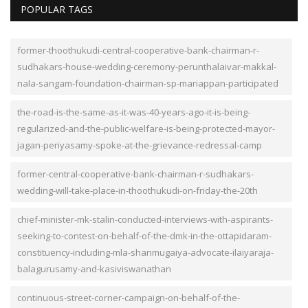
POPULAR TAGS
former-thoothukudi-central-cooperative-bank-chairman-r-
sudhakars-house-wedding-ceremony-perunthalaivar-makkal-
nala-sangam-foundation-chairman-sp-mariappan-participated
the-road-is-the-same-as-it-was-40-years-ago-it-is-being-
regularized-and-the-public-welfare-is-being-protected-mayor-
jagan-periyasamy-spoke-at-the-grievance-redressal-camp
former-central-cooperative-bank-chairman-r-sudhakars-
wedding-will-take-place-in-thoothukudi-on-friday-the-20th
chief-minister-mk-stalin-conducted-interviews-with-aspirants-
seeking-to-contest-on-behalf-of-the-dmk-in-the-ottapidaram-
constituency-including-mla-shanmugaiya-advocate-ilaiyaraja-
balagurusamy-and-kasiviswanathan
continuous-street-corner-campaign-on-behalf-of-the-