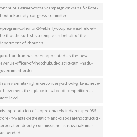
continuous-street-corner-campaign-on-behalf-of-the-
thoothukudi-city-congress-committee
a-program-to-honor-24-elderly-couples-was-held-at-
the-thoothukudi-shiva-temple-on-behalf-of-the-
department-of-charities
guruchandran-has-been-appointed-as-the-new-
revenue-officer-of-thoothukudi-district-tamil-nadu-
government-order
dasnevis-mata-higher-secondary-school-girls-achieve-
achievement-third-place-in-kabaddi-competition-at-
state-level
misappropriation-of-approximately-indian-rupee956-
crore-in-waste-segregation-and-disposal-thoothukudi-
corporation-deputy-commissioner-saravanakumar-
suspended