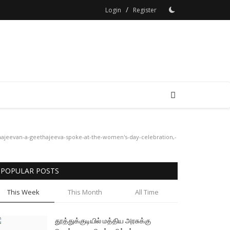
/
Login
Register
ethajeevan-a-geethajeeva-spoke-at-the-women's-day-celebration,-
POPULAR POSTS
This Week
This Month
All Time
தூத்துக்குடியில் மத்திய அரசுக்கு