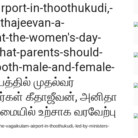
rport-in-thoothukudi,-
ethajeevan-a-
at-the-women's-day-
that-parents-should-
both-male-and-female-
த்தில் முதல்வர்
ர்கள் கீதாஜீவன், அனிதா
ையில் உற்சாக வரவேற்பு
he-vagaikulam-airport-in-thoothukudi,-led-by-ministers-