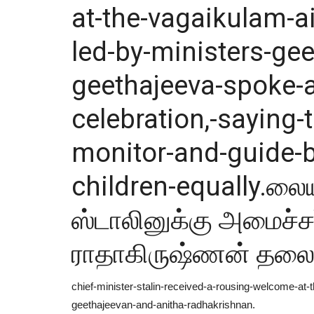
at-the-vagaikulam-ai
led-by-ministers-ge
geethajeeva-spoke-
celebration,-saying-
monitor-and-guide-
children-equally.லைய
ஸ்டாலினுக்கு அமைச்ச
ராதாகிருஷ்ணன் தலைம
chief-minister-stalin-received-a-rousing-welcome-at-t
geethajeevan-and-anitha-radhakrishnan.