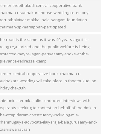
former-thoothukudi-central-cooperative-bank-
chairman-r-sudhakars-house-wedding-ceremony-
perunthalaivar-makkal-nala-sangam-foundation-
chairman-sp-mariappan-participated
the-road-is-the-same-as-it-was-40-years-ago-it-is-
being-regularized-and-the-public-welfare-is-being-
protected-mayor-jagan-periyasamy-spoke-at-the-
grievance-redressal-camp
former-central-cooperative-bank-chairman-r-
sudhakars-wedding-will-take-place-in-thoothukudi-on-
friday-the-20th
chief-minister-mk-stalin-conducted-interviews-with-
aspirants-seeking-to-contest-on-behalf-of-the-dmk-in-
the-ottapidaram-constituency-including-mla-
shanmugaiya-advocate-ilaiyaraja-balagurusamy-and-
kasiviswanathan