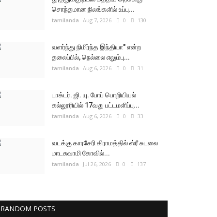
சொந்தமான நிலங்களில் உப்பு...
tamilanda
Aug 7, 2026
0
130
வளர்ந்து நிமிர்ந்த இந்தியா" என்ற
தலைப்பில், நெல்லை எலும்பு...
tamilanda
Aug 6, 2026
0
31
டாக்டர். ஜி. யு. போப் பொறியியல்
கல்லூரியில் 17வது பட்டமளிப்பு...
tamilanda
Aug 6, 2026
0
33
வடக்கு காரசேரி கிராமத்தில் ஸ்ரீ சுடலை
மாடசுவாமி கோவில்...
tamilanda
Jul 26, 2026
0
137
RANDOM POSTS