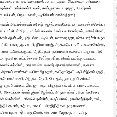
ம்பகவத் காவல் கண்காணிப்பாளர் மதன், ஆணையர் ப்ரியங்கா,
்ஏக்கள் மார்க்கண்டேயன், சண்முகையா, ராஜா, மேயர்கள்
டையப்பன், ஜெயபாலன், ஆகியோர் வரவேற்றனர்.
னாள் அமைச்சர்கள் சுரேஷ்ராஜன், மைதீன்கான், கூடுதல் கலெக்டர்
டாட்சியர் பிரபு, பயிற்சி கலெக்டா்கள் புவனேஸ்ராம், மகேந்திரன்,
்கள் ஆஸ்டின், புஷ்பலீலா, ஆல்பன், மாலைராஜா, மீன்வளர்ச்சி கழக
ீல் பாலகுருசுவாமி, நிர்மல்ராஜ், அன்னலெட்சுமி, கலைச்செல்வி,
ங்கர், கணேஷ்குமார் ஆதித்தன், நகர்மன்ற தலைவர் கருணாநிதி,
ியாகுமரி மாவட்டத்தைச் சேர்ந்த நிர்வாகிகள் வடக்கு மாவட்ட
ோகன்செல்வின், மாநகர செயலாளர் ஆனந்தசேகரன், துணை
 அமைப்பாளர்கள் அபிராமிநாதன், கவிதாதேவி, குபேர்இளம்பருதி,
ிக்கோலஸ்மணி, அருணாதேவி, பொதுக்குழு உறுப்பினர்கள்
 உறுப்பினர்கள் இராஜா, ராதாகிருஷ்ணன், பிரபாகரன், மாவட்ட
ணி அமைப்பாளர்கள் ஜீவன்ஜேக்கப், அருண்சுந்தர், ஆனந்தசேகர்,
ெல்வின், மகேஸ்வரன்சிங், கருப்பசாமி, ராமச்சந்திரன், ரவி,
தில்குமார், சத்யா, மாவட்ட பிரதிநிதிகள் நாராயணன்,
ஸ்வநாதன், இம்மானுவேல், சின்னமாரிமுத்து, ராமசுப்பு,