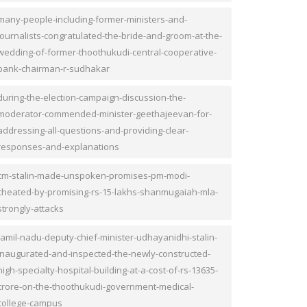
many-people-including-former-ministers-and-
journalists-congratulated-the-bride-and-groom-at-the-
wedding-of-former-thoothukudi-central-cooperative-
bank-chairman-r-sudhakar
during-the-election-campaign-discussion-the-
moderator-commended-minister-geethajeevan-for-
addressing-all-questions-and-providing-clear-
responses-and-explanations
cm-stalin-made-unspoken-promises-pm-modi-
cheated-by-promising-rs-15-lakhs-shanmugaiah-mla-
strongly-attacks
tamil-nadu-deputy-chief-minister-udhayanidhi-stalin-
inaugurated-and-inspected-the-newly-constructed-
high-specialty-hospital-building-at-a-cost-of-rs-13635-
crore-on-the-thoothukudi-government-medical-
college-campus