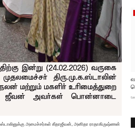
தூத்துக்குடி
தூத்துக்குடியில் மத்திய அரசுக்கு
வ
சொந்தமான நிலங்களில் உப்பு...
ந
tamilanda
Aug 7, 2026
0
130
ta
் ஸ்டாலினுக்கு அமைச்சர்கள் கீதாஜீவன், அனிதா ராதாகிருஷ்ணன்