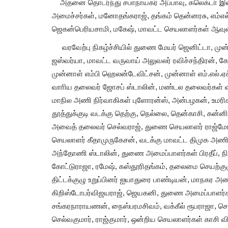
அதனை தொடர்ந்து சபாநாயகர் அப்பாவு, கலெக்டா் இள
அமைச்சர்கள், மனோதங்கராஜ், தங்கம் தென்னரசு, எம்எல
ஜெகன்பெரியசாமி, மகேஷ், மாவட்ட செயலாளர்கள் ஆவு
வரவேற்பு நிகழ்ச்சியில் துணை மேயர் ஜெனிட்டா, முன்
ஜஸ்வர்யா, மாவட்ட வருவாய் அலுவலர் ரவிச்சந்திரன், கோட்
முன்னாள் எம்பி ஹெலன்டேவிட்சன், முன்னாள் எம்.எல்.ஏக
வாாிய தலைவர் ஜோசப் ஸ்டாலின், மண்டல தலைவர்கள் வக்க
மாநில அணி நிர்வாகிகள் புளோரன்ஸ், அன்பழகன், உமரிச
தூத்துக்குடி வடக்கு தெற்கு, நெல்லை, தென்காசி, கன்ன
அவைத் தலைவர் செல்வராஜ், துணை செயலாளர் ராஜ்ம
செயலாளர் கீதாமுருகேசன், வடக்கு மாவட்ட திமுக அணி
அந்தோணி ஸ்டாலின், துணை அமைப்பாளர்கள் பிரதீப், ந
கோட்டுராஜா, ரமேஷ், கஸ்தூரிதங்கம், தலைமை செயற்குழு
திட்டக்குழு உறுப்பினர் ஐயாதுரை பாண்டியன், மாநகர அ
கிறிஸ்டோபர்விஜயராஜ், ஜெயகனி, துணை அமைப்பாளர்கள் ச
சங்கரநாராயணன், நைஸ்பரமசிவம், வக்கீல் ரூபராஜா, செந்
செல்வகுமார், ராஜ்குமார், ஒன்றிய செயலாளர்கள் காசி வி