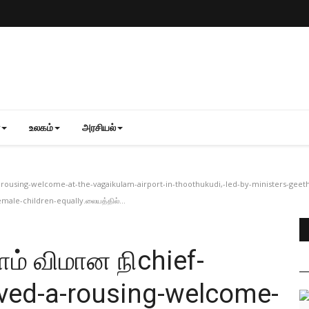
உலகம்
அரசியல்
d-a-rousing-welcome-at-the-vagaikulam-airport-in-thoothukudi,-led-by-ministers-ge
ale-children-equally.லையத்தில்...
ளம் விமான நிchief-
eived-a-rousing-welcome-