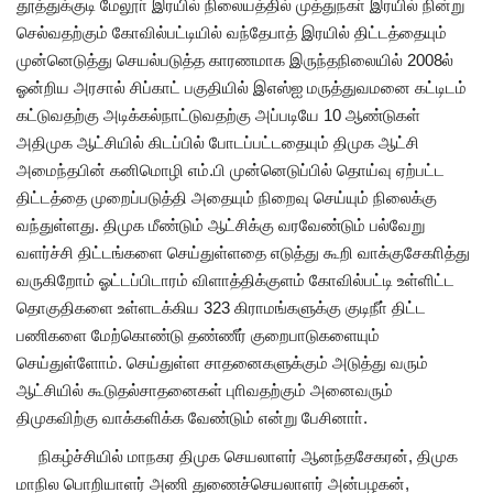
தூத்துக்குடி மேலூா் இரயில் நிலையத்தில் முத்துநகா் இரயில் நின்று
செல்வதற்கும் கோவில்பட்டியில் வந்தேபாத் இரயில் திட்டத்தையும்
முன்னெடுத்து செயல்படுத்த காரணமாக இருந்தநிலையில் 2008ல்
ஓன்றிய அரசால் சிப்காட் பகுதியில் இஎஸ்ஐ மருத்துவமனை கட்டிடம்
கட்டுவதற்கு அடிக்கல்நாட்டுவதற்கு அப்படியே 10 ஆண்டுகள்
அதிமுக ஆட்சியில் கிடப்பில் போடப்பட்டதையும் திமுக ஆட்சி
அமைந்தபின் கனிமொழி எம்.பி முன்னெடுப்பில் தொய்வு ஏற்பட்ட
திட்டத்தை முறைப்படுத்தி அதையும் நிறைவு செய்யும் நிலைக்கு
வந்துள்ளது. திமுக மீண்டும் ஆட்சிக்கு வரவேண்டும் பல்வேறு
வளர்ச்சி திட்டங்களை செய்துள்ளதை எடுத்து கூறி வாக்குசேகாித்து
வருகிறோம் ஓட்டப்பிடாரம் விளாத்திக்குளம் கோவில்பட்டி உள்ளிட்ட
தொகுதிகளை உள்ளடக்கிய 323 கிராமங்களுக்கு குடிநீா் திட்ட
பணிகளை மேற்கொண்டு தண்ணீர் குறைபாடுகளையும்
செய்துள்ளோம். செய்துள்ள சாதனைகளுக்கும் அடுத்து வரும்
ஆட்சியில் கூடுதல்சாதனைகள் புாிவதற்கும் அனைவரும்
திமுகவிற்கு வாக்களிக்க வேண்டும் என்று பேசினாா்.
நிகழ்ச்சியில் மாநகர திமுக செயலாளர் ஆனந்தசேகரன், திமுக
மாநில பொறியாளர் அணி துணைச்செயலாளர் அன்பழகன்,