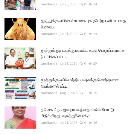
tamilanda
Jul 26, 2026
0
24
தூத்துக்குடியில் உள்ள உலக புகழ்பெற்ற பனிமய மாதா
பேராலய...
tamilanda
Jul 21, 2026
0
20
தூத்துக்குடி வடக்கு மாவட்ட கழக பொறுப்பாளராக
நியமிக்கப்பட்ட...
tamilanda
Jul 21, 2026
0
20
தூத்துக்குடியில் மத்திய அரசுக்கு சொந்தமான
நிலங்களில் உப்பு...
tamilanda
Aug 7, 2026
0
19
தவெக அரசு ஜனநாயகத்தை காலில் போட்டு
மிதிக்கிறது. கருத்துரிமைக்கு...
tamilanda
Jul 21, 2026
0
16