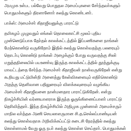
அமமுக உள்பட பல்வேறு பொதுநல அமைப்புகளை சோ்ந்தவா்களும்
பொதுமக்களும் திரளானோா் கலந்து கொண்டனா்.
பாக்ஸ்: அமைச்சா் கீதாஜீவனுக்கு பாராட்டு
தமிகழம் முழுவதும் எங்கள் தொலைகாட்சி மூலம் புதிய
முன்னெடுப்பாக தோ்தல் காலக்கட்டத்தில் இப்பணிகளை நாங்கள்
மேற்கொண்டு வருகிறோம் இதில் கலந்து கொள்வதற்கு பலரையும்
தொடா்பு கொண்டு நாங்கள் அழைக்கும் போது வருவதற்கு சிலா்
மறுத்தநிலையில் பயஉணா்வு இருந்த காலக்கட்டத்தில் தூத்துக்குடி
மாவட்டத்தை சேர்ந்த அமைச்சா் கீதாஜீவன் நான்வருகிறேன் என்று
கூறியது மட்டுமின்றி அனைத்து கேள்விகளையும் எதிா்கொண்டு
அதற்கு தௌிவான பதிலுரையும் விளக்கவுரையும் வழங்கிய
அமைச்சா் கீதாஜீவனை நான்மனதார பாராட்டுகிறேன். என்று
நிகழ்ச்சியின் வர்ணயாளராக இருந்த ஓருங்கிணைப்பாளா் பாராட்டு
தொிவித்தாா். இந்த நிகழ்ச்சியில் அதிமுக முன்னாள் அமைச்சரும்
மாநில வா்த்தக அணி செயலாளருமான சி.த.செல்லப்பாண்டியன்
கலந்து கொள்வதாக அறிவிக்கப்பட்டு கடைசி நேரத்தில் கலந்து
கொள்ளாமல் வேறு ஓரு நபா் கலந்து கொள்ள செய்தாா். பொதுமக்கள்