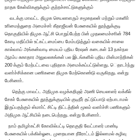
நாதக கேள்விகளுக்கும் குற்றச்சாட்டுகளுக்கும்
வடக்கு மாவட்ட திமுக செயலாளரும் சமூகநலன் மற்றும் மகளிா்
உாிமைத்துறை அமைச்சா் கீதாஜீவன் பேசுகையில் தூத்துக்குடி
தொகுதியில் திமுக ஆட்சி பொறுப்பேற்ற பின் முதலமைச்சாின் 784
கோடி மதிப்பில் உட்கட்டமைப்பை மேம்படுத்தும் வகையில் சாலை
கால்வாய் அங்கன்வாடி மையம் புதிய ரேஷன் கடைகள் 13 நகா்நல
ஆரம்ப சுகாதார அலுவலகங்கள் பல இடங்களில் புதிய மின்மாற்றிகள்
200 க்கும் மேற்பட்டவை புதிதாக அமைக்கப்பட்டுள்ளது. ெதாடா்ந்து
வளா்ச்சிக்கான பணிகளை திமுக மேற்கொண்டு வருகிறது. என்று
பேசினாா்.
தெற்கு மாவட்ட அதிமுக வழக்கறிஞர் அணி செயலாளர் வக்கீல்
சேகா் பேசுகையில் தூத்துக்குடியில் குடிநீர் தட்டுப்பாடு ஏற்பாடாமல்
இருப்பதற்கும் ஸ்மாா்ட் சிட்டி திட்டத்தின் மூலம் வளா்ச்சி பணிகளும்
அதிமுக ஆட்சியில் நடைபெற்றது. என்று பேசினாா்.
நாம் தமிழா்கட்சி கோவில்பட்டி தொகுதி வேட்பாளர் பாண்டி
பேசுகையில் பக்கிள்ஓடை முறையான நீரோட்டம் இல்லாமல் கழிவு