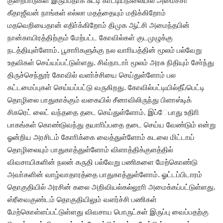
குறைபாடுகள் இருப்பதாக சுட்டி காட்டியநிலையில் அமைச்சா்
கீதாஜீவன் நாங்கள் எல்லா மதத்தையும் மதிக்கிறோம்
மதவெறியைதான் எதிா்க்கிறோம் திமுக ஆட்சி அமைந்தபின்
நான்காயிரத்திற்கும் மேற்பட்ட கோவில்கள் குடமுழுக்கு
நடத்தியுள்ளோம். பூசாாிகளுக்கு நல வாாியத்தின் மூலம் பல்வேறு
உதவிகள் செய்யப்பட்டுள்ளது. சிவ்நாடாா் மூலம் அரசு நிதியும் சோ்ந்து
திருச்செந்தூர் கோவில் வளா்ச்சியை செய்துள்ளோம் பல
கட்டமைப்புகள் செய்யப்பட்டு வருகிறது. கோவில்பட்டியில்தீப்பெட்டி
தொழிலை பாதுகாக்கும் வகையில் சீனாவிலிருந்து பிளாஸ்டிக்
சிகரெட் லைட் வந்ததை தடை செய்துள்ளோம். இப்ேபாது உதிாி
பாகங்கள் கொண்டுவந்து தயாாிப்பதை தடை செய்ய வேண்டும் என்று
ஓன்றிய அரசிடம் கோாிக்கை வைத்துள்ளோம் கடலை மிட்டாய்
தொழிலையும் பாதுகாத்துள்ளோம் விளாத்திக்குளத்தில்
விவசாயிகளின் நலன் கருதி பல்வேறு பணிகளை மேற்கொண்டு
அவா்களின் வாழ்வாதாரத்தை பாதுகாத்துள்ளோம். ஓட்டப்பிடாரம்
தொகுதியில் அரசின் கலை அறிவியல்கல்லூாி அமைக்கப்பட்டுள்ளது.
ஸ்ரீவைகுண்டம் தொகுதியிலும் வளர்ச்சி பணிகள்
மேற்கொள்ளப்பட்டுள்ளது விவசாய பொருட்கள் இருப்பு வைப்பதற்கு