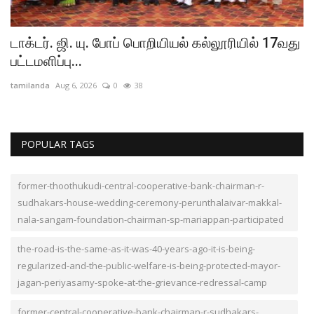
ி)
டாக்டர். ஜி. யு. போப் பொறியியல் கல்லூரியில் 17வது
வ
பட்டமளிப்பு...
க
tamilanda
Aug 6, 2026
0
38
ta
POPULAR TAGS
former-thoothukudi-central-cooperative-bank-chairman-r-
sudhakars-house-wedding-ceremony-perunthalaivar-makkal-
nala-sangam-foundation-chairman-sp-mariappan-participated
the-road-is-the-same-as-it-was-40-years-ago-it-is-being-
regularized-and-the-public-welfare-is-being-protected-mayor-
jagan-periyasamy-spoke-at-the-grievance-redressal-camp
former-central-cooperative-bank-chairman-r-sudhakars-