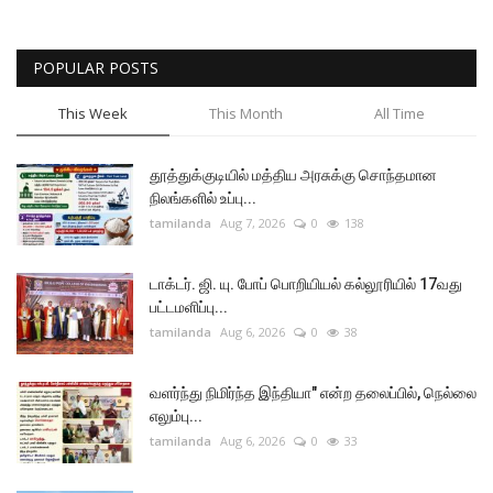
POPULAR POSTS
This Week
This Month
All Time
தூத்துக்குடியில் மத்திய அரசுக்கு சொந்தமான
நிலங்களில் உப்பு...
tamilanda
Aug 7, 2026
0
138
டாக்டர். ஜி. யு. போப் பொறியியல் கல்லூரியில் 17வது
பட்டமளிப்பு...
tamilanda
Aug 6, 2026
0
38
வளர்ந்து நிமிர்ந்த இந்தியா" என்ற தலைப்பில், நெல்லை
எலும்பு...
tamilanda
Aug 6, 2026
0
33