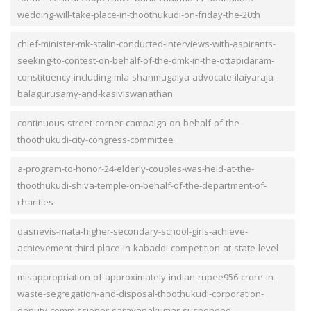
wedding-will-take-place-in-thoothukudi-on-friday-the-20th
chief-minister-mk-stalin-conducted-interviews-with-aspirants-
seeking-to-contest-on-behalf-of-the-dmk-in-the-ottapidaram-
constituency-including-mla-shanmugaiya-advocate-ilaiyaraja-
balagurusamy-and-kasiviswanathan
continuous-street-corner-campaign-on-behalf-of-the-
thoothukudi-city-congress-committee
a-program-to-honor-24-elderly-couples-was-held-at-the-
thoothukudi-shiva-temple-on-behalf-of-the-department-of-
charities
dasnevis-mata-higher-secondary-school-girls-achieve-
achievement-third-place-in-kabaddi-competition-at-state-level
misappropriation-of-approximately-indian-rupee956-crore-in-
waste-segregation-and-disposal-thoothukudi-corporation-
deputy-commissioner-saravanakumar-suspended