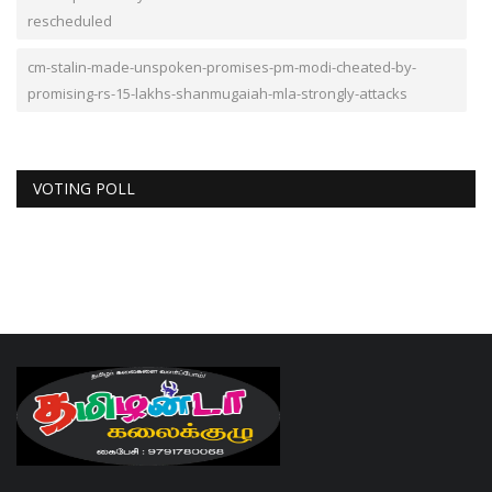
rescheduled
cm-stalin-made-unspoken-promises-pm-modi-cheated-by-
promising-rs-15-lakhs-shanmugaiah-mla-strongly-attacks
VOTING POLL