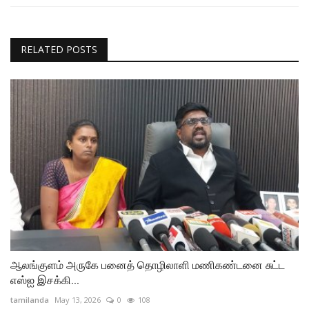
RELATED POSTS
ஆலங்குளம் அருகே பனைத் தொழிலாளி மணிகண்டனை சுட்ட
எஸ்ஐ இசக்கி...
tamilanda
May 13, 2026
0
108