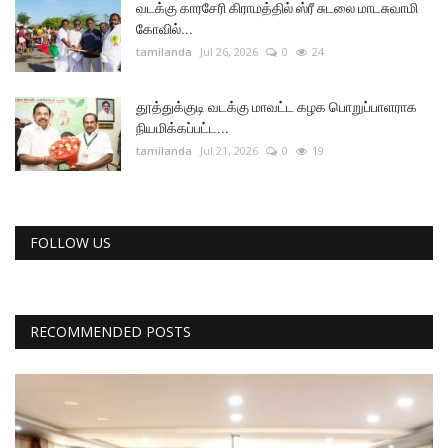
வடக்கு காரசேரி கிராமத்தில் ஸ்ரீ சுடலை மாடசுவாமி
கோவில்...
tamilanda
Jul 26, 2026
0
24
தூத்துக்குடி வடக்கு மாவட்ட கழக பொறுப்பாளராக
நியமிக்கப்பட்ட...
tamilanda
Jul 21, 2026
0
19
FOLLOW US
RECOMMENDED POSTS