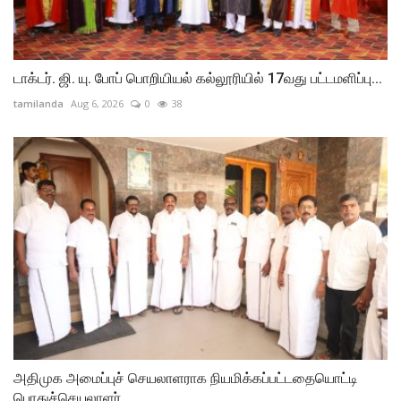
டாக்டர். ஜி. யு. போப் பொறியியல் கல்லூரியில் 17வது பட்டமளிப்பு...
tamilanda
Aug 6, 2026
0
38
அதிமுக அமைப்புச் செயலாளராக நியமிக்கப்பட்டதையொட்டி
பொதுச்செயலாளர்...