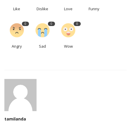
Like
Dislike
Love
Funny
0
0
0
Angry
Sad
Wow
tamilanda