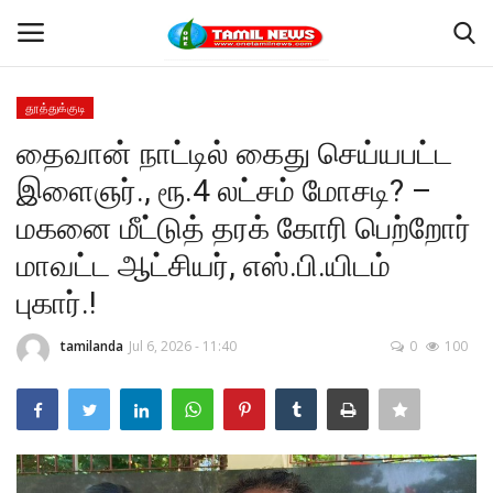
தூத்துக்குடி
Login
Register
தைவான் நாட்டில் கைது செய்யபட்ட
இளைஞர்., ரூ.4 லட்சம் மோசடி? –
Home
மகனை மீட்டுத் தரக் கோரி பெற்றோர்
தூத்துக்குடி
மாவட்ட ஆட்சியர், எஸ்.பி.யிடம்
புகார்.!
Contact
tamilanda
Jul 6, 2026 - 11:40
0
100
தமிழ்நாடு
இந்தியா
உலகம்