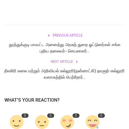
PREVIOUS ARTICLE
தூத்துக்குடி மாவட்ட அனைத்து அரசுத் துறை ஓட்டுனர்கள் சங்க
புதிய தலைவர்- செயலாளர்...
NEXT ARTICLE
நீலகிரி கலை மற்றும் அறிவியல் கல்லூரி(தன்னாட்சி) தாளூர்-கல்லூரி
வளாகத்தில் பெற்றோர்...
WHAT'S YOUR REACTION?
0
0
0
0