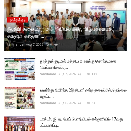
தூத்துக்குடி
நீலகிரி கலை மற்றும் அறிவியல் கல்லூரி(தன்னாட்சி)
தாளூர்-கல்லூரி...
tamilanda
Aug 7, 2026
0
14
தூத்துக்குடியில் மத்திய அரசுக்கு சொந்தமான
நிலங்களில் உப்பு...
tamilanda
Aug 7, 2026
0
138
வளர்ந்து நிமிர்ந்த இந்தியா" என்ற தலைப்பில், நெல்லை
எலும்பு...
tamilanda
Aug 6, 2026
0
33
டாக்டர். ஜி. யு. போப் பொறியியல் கல்லூரியில் 17வது
பட்டமளிப்பு...