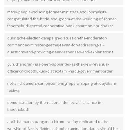
many-people-including-former-ministers-and-journalists-
congratulated-the-bride-and-groom-at-the-wedding-of-former-
thoothukudi-central-cooperative-bank-chairman-r-sudhakar
during-the-election-campaign-discussion-the-moderator-
commended-minister-geethajeevan-for-addressing-all-
questions-and-providing-clear-responses-and-explanations
guruchandran-has-been-appointed-as-the-new-revenue-
officer-of-thoothukudi-district-tamil-nadu-government-order
not-all-dreamers-can-become-mgr-eps-whipping-at-idayakani-
festival
demonstration-by-the-national-democratic-alliance-in-
thoothukudi
april-1st-marks-panguni-uthiram—a-day-dedicated-to-the-
worship-of-family-deities-school-examination-dates-should-be-