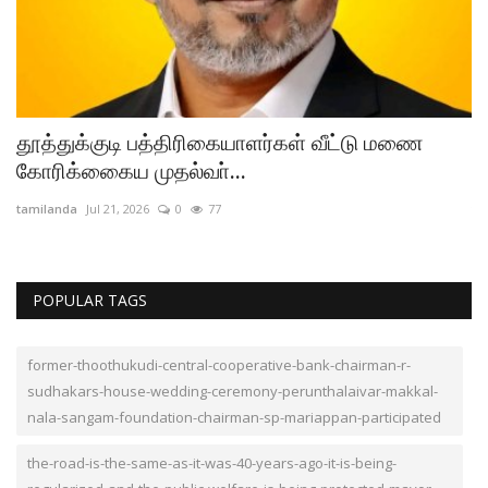
க
தூத்துக்குடி பத்திரிகையாளர்கள் வீட்டு மணை
த
கோரிக்கைைய முதல்வா்...
ம
tamilanda
Jul 21, 2026
0
77
ta
POPULAR TAGS
former-thoothukudi-central-cooperative-bank-chairman-r-
sudhakars-house-wedding-ceremony-perunthalaivar-makkal-
nala-sangam-foundation-chairman-sp-mariappan-participated
the-road-is-the-same-as-it-was-40-years-ago-it-is-being-