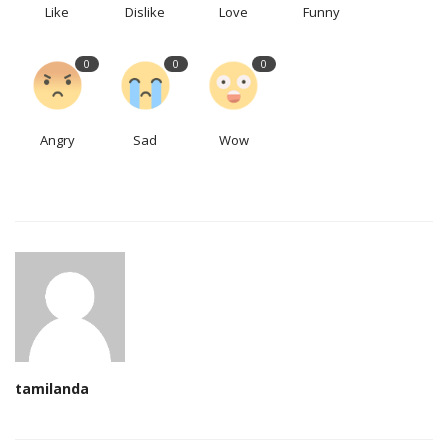
Like
Dislike
Love
Funny
0
0
0
Angry
Sad
Wow
tamilanda