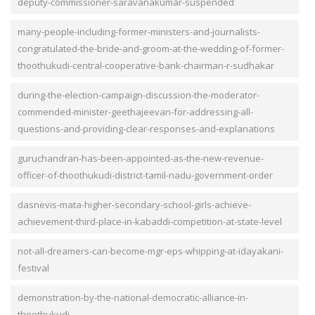
deputy-commissioner-saravanakumar-suspended
many-people-including-former-ministers-and-journalists-
congratulated-the-bride-and-groom-at-the-wedding-of-former-
thoothukudi-central-cooperative-bank-chairman-r-sudhakar
during-the-election-campaign-discussion-the-moderator-
commended-minister-geethajeevan-for-addressing-all-
questions-and-providing-clear-responses-and-explanations
guruchandran-has-been-appointed-as-the-new-revenue-
officer-of-thoothukudi-district-tamil-nadu-government-order
dasnevis-mata-higher-secondary-school-girls-achieve-
achievement-third-place-in-kabaddi-competition-at-state-level
not-all-dreamers-can-become-mgr-eps-whipping-at-idayakani-
festival
demonstration-by-the-national-democratic-alliance-in-
thoothukudi