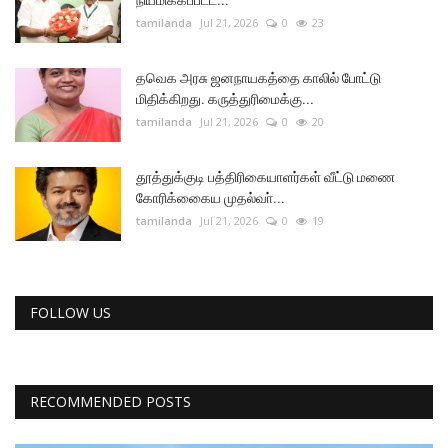
tamilanda
Jul 21, 2026
0
23
தவெக அரசு ஜனநாயகத்தை காலில் போட்டு
மிதிக்கிறது. கருத்துரிமைக்கு...
tamilanda
Jul 21, 2026
0
20
தூத்துக்குடி பத்திரிகையாளர்கள் வீட்டு மணை
கோரிக்கைைய முதல்வா்...
tamilanda
Jul 21, 2026
0
19
FOLLOW US
RECOMMENDED POSTS