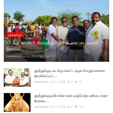
தூத்துக்குடி
வடக்கு காரசேரி கிராமத்தில் ஸ்ரீ சுடலை மாடசுவாமி
கோவில்...
tamilanda
Jul 26, 2026
0
131
தூத்துக்குடி வடக்கு மாவட்ட கழக பொறுப்பாளராக
நியமிக்கப்பட்ட...
tamilanda
Jul 21, 2026
0
76
தூத்துக்குடியில் உள்ள உலக புகழ்பெற்ற பனிமய மாதா
பேராலய...
tamilanda
Jul 21, 2026
0
122