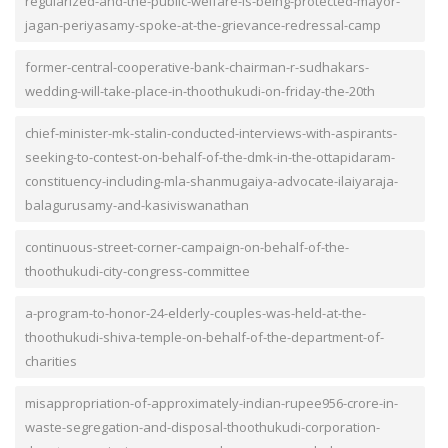
regularized-and-the-public-welfare-is-being-protected-mayor-
jagan-periyasamy-spoke-at-the-grievance-redressal-camp
former-central-cooperative-bank-chairman-r-sudhakars-
wedding-will-take-place-in-thoothukudi-on-friday-the-20th
chief-minister-mk-stalin-conducted-interviews-with-aspirants-
seeking-to-contest-on-behalf-of-the-dmk-in-the-ottapidaram-
constituency-including-mla-shanmugaiya-advocate-ilaiyaraja-
balagurusamy-and-kasiviswanathan
continuous-street-corner-campaign-on-behalf-of-the-
thoothukudi-city-congress-committee
a-program-to-honor-24-elderly-couples-was-held-at-the-
thoothukudi-shiva-temple-on-behalf-of-the-department-of-
charities
misappropriation-of-approximately-indian-rupee956-crore-in-
waste-segregation-and-disposal-thoothukudi-corporation-