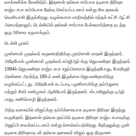
வாக்களிக்க வேண்டும். இதனால் தவெக சார்பாக நடிகை திரிஷா
ராஜ்ய சபா எம்பியாக தேர்வு செய்யப்படலாம் என்று சில தகவல்
வெளியாகி இருக்கிறது. வழக்கமாக மாநிலத்தில் எந்தக் கட்சி ஆட்சி
அமைத்தாலும், டெல்லியில் தங்கள் சார்பாக பேச்சுவார்த்தை நடத்த
ஒரு பிரிவை உருவாக்கும்.
டெல்லி முகம்
முன்னாள் முதல்வர் கருணாநிதிக்கு முரசொலி மாறன் இருந்தார்.
அதேபோல் முன்னாள் முதல்வர் எம்ஜிஆர்-க்கு ஜெயலலிதா இருந்தார்.
1984ல் ஜெயலலிதா ராஜ்ய சபா உறுப்பினராக இருந்தபோது, பேரறிஞர்
அண்ணா அமர்ந்த 185-ம் எண் இருக்கை ஜெயலலிதாவிற்கு
வழங்கப்பட்டது. அதேபோல் எடப்பாடி பழனிசாமிக்கு தம்பிதுரை
மற்றும் சிவி சண்முகம் ஆகியோர் இருந்தனர். ஸ்டாலினுக்கு டிஆர்
பாலு, கனிமொழி இருந்தனர்.
அந்த வகையில் விஜய்க்கு நம்பிக்கையாக நடிகை திரிஷா இருந்து
வருகிறார். இதனால் தவெக தரப்பில் நடிகை திரிஷா ராஜ்ய சபாவுக்கு
அனுப்பி வைக்கப்படலாம் என்று சொல்லப்படுகிறது. தேர்தலுக்கு முன்
நடிகை திரிஷாவுடன் தவெக தலைவர் விஜய் ஒரு திருமண