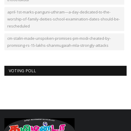
april-1st-marks-panguni-uthiram—a-day-dedicated-to-the-
worship-of-family-deities-school-examination-dates-should-be-
rescheduled
cm-stalin-made-unspoken-promises-pm-modi-cheated-by-
promising-rs-15-lakhs-shanmugaiah-mla-strongly-attacks
VOTING POLL