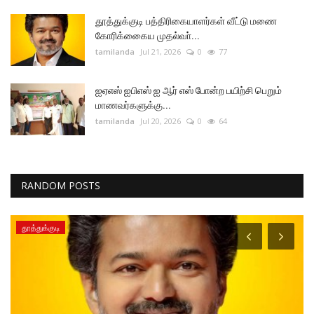
தூத்துக்குடி பத்திரிகையாளர்கள் வீட்டு மணை
கோரிக்கைைய முதல்வா்...
tamilanda
Jul 21, 2026
0
77
ஐஏஎஸ் ஐபிஎஸ் ஐ ஆர் எஸ் போன்ற பயிற்சி பெறும்
மாணவர்களுக்கு...
tamilanda
Jul 20, 2026
0
64
RANDOM POSTS
தூத்துக்குடி