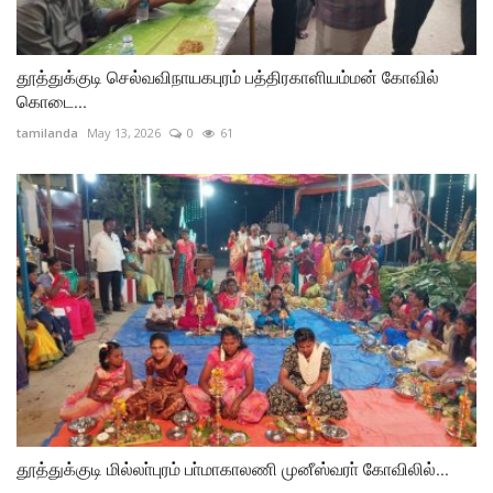
தூத்துக்குடி செல்வவிநாயகபுரம் பத்திரகாளியம்மன் கோவில்
கொடை...
tamilanda
May 13, 2026
0
61
தூத்துக்குடி மில்லா்புரம் பா்மாகாலணி முனீஸ்வரா் கோவிலில்...