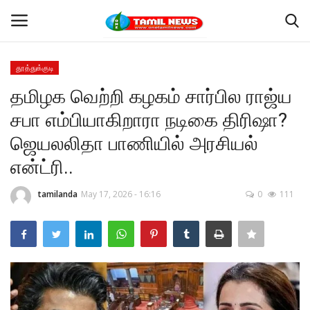
தூத்துக்குடி
Login
Register
தமிழக வெற்றி கழகம் சார்பில ராஜ்ய
சபா எம்பியாகிறாரா நடிகை திரிஷா?
Home
ஜெயலலிதா பாணியில் அரசியல்
தூத்துக்குடி
என்ட்ரி..
Contact
tamilanda
May 17, 2026 - 16:16
0
111
தமிழ்நாடு
இந்தியா
உலகம்