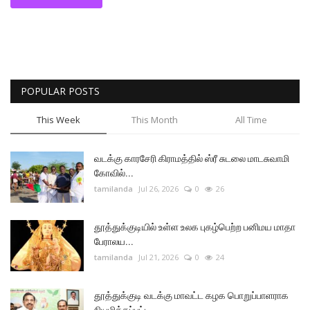
POPULAR POSTS
This Week
This Month
All Time
வடக்கு காரசேரி கிராமத்தில் ஸ்ரீ சுடலை மாடசுவாமி
கோவில்...
tamilanda
Jul 26, 2026
0
26
தூத்துக்குடியில் உள்ள உலக புகழ்பெற்ற பனிமய மாதா
பேராலய...
tamilanda
Jul 21, 2026
0
24
தூத்துக்குடி வடக்கு மாவட்ட கழக பொறுப்பாளராக
நியமிக்கப்பட்ட...