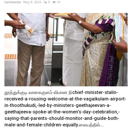
tamilanda
May 8, 2026
0
61
தூத்துக்குடி வாகைகுளம் விமான நிchief-minister-stalin-
received-a-rousing-welcome-at-the-vagaikulam-airport-
in-thoothukudi,-led-by-ministers-geethajeevan-a-
geethajeeva-spoke-at-the-women's-day-celebration,-
saying-that-parents-should-monitor-and-guide-both-
male-and-female-children-equally.லையத்தில்...