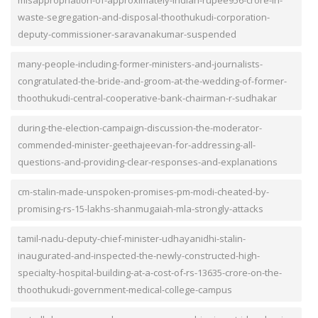
misappropriation-of-approximately-indian-rupee956-crore-in-
waste-segregation-and-disposal-thoothukudi-corporation-
deputy-commissioner-saravanakumar-suspended
many-people-including-former-ministers-and-journalists-
congratulated-the-bride-and-groom-at-the-wedding-of-former-
thoothukudi-central-cooperative-bank-chairman-r-sudhakar
during-the-election-campaign-discussion-the-moderator-
commended-minister-geethajeevan-for-addressing-all-
questions-and-providing-clear-responses-and-explanations
cm-stalin-made-unspoken-promises-pm-modi-cheated-by-
promising-rs-15-lakhs-shanmugaiah-mla-strongly-attacks
tamil-nadu-deputy-chief-minister-udhayanidhi-stalin-
inaugurated-and-inspected-the-newly-constructed-high-
specialty-hospital-building-at-a-cost-of-rs-13635-crore-on-the-
thoothukudi-government-medical-college-campus