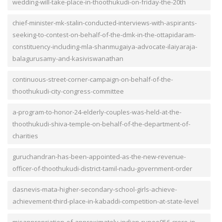
wedding-will-take-place-in-thoothukudi-on-friday-the-20th
chief-minister-mk-stalin-conducted-interviews-with-aspirants-
seeking-to-contest-on-behalf-of-the-dmk-in-the-ottapidaram-
constituency-including-mla-shanmugaiya-advocate-ilaiyaraja-
balagurusamy-and-kasiviswanathan
continuous-street-corner-campaign-on-behalf-of-the-
thoothukudi-city-congress-committee
a-program-to-honor-24-elderly-couples-was-held-at-the-
thoothukudi-shiva-temple-on-behalf-of-the-department-of-
charities
guruchandran-has-been-appointed-as-the-new-revenue-
officer-of-thoothukudi-district-tamil-nadu-government-order
dasnevis-mata-higher-secondary-school-girls-achieve-
achievement-third-place-in-kabaddi-competition-at-state-level