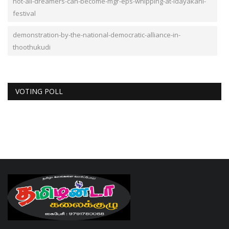
not-all-dreamers-can-become-mgr-eps-whipping-at-idayakani-
festival
demonstration-by-the-national-democratic-alliance-in-
thoothukudi
VOTING POLL