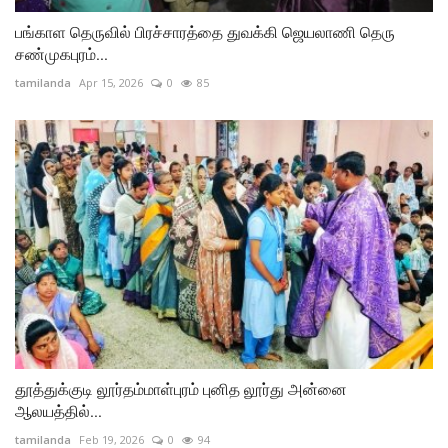
பங்காள தெருவில் பிரச்சாரத்தை துவக்கி ஜெயலாணி தெரு
சண்முகபுரம்...
tamilanda
Apr 15, 2026
0
85
தூத்துக்குடி லூர்தம்மாள்புரம் புனித லூர்து அன்னை
ஆலயத்தில்...
tamilanda
Feb 19, 2026
0
94