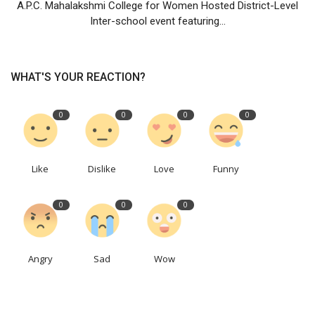
A.P.C. Mahalakshmi College for Women Hosted District-Level
Inter-school event featuring...
WHAT'S YOUR REACTION?
0
0
0
0
Like
Dislike
Love
Funny
0
0
0
Angry
Sad
Wow