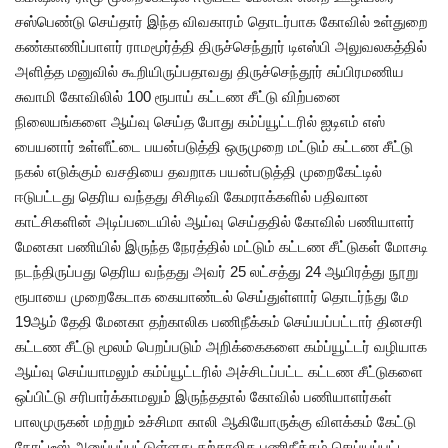
சஸ்பெண்டு செய்தார் இந்த விவகாரம் தொடர்பாக கோவில் உள்துறை
கண்காணிப்பாளர் ராமமூர்த்தி திருச்செந்தூர் டிஎஸ்பி அலுவலகத்தில்
அளித்த மனுவில் கூறியிருப்பதாவது திருச்செந்தூர் சுப்பிரமணிய
சுவாமி கோவிலில் 100 ரூபாய் கட்டண சீட்டு விற்பனை
நிலையங்களை ஆய்வு செய்த போது கம்ப்யூட்டரில் ஐடிஎம் எஸ்
பையனார் உள்ளீட்டை பயன்படுத்தி ஒருமுறை மட்டும் கட்டண சீட்டு
நகல் எடுக்கும் வசதியை தவறாக பயன்படுத்தி முறைகேட்டில்
ஈடுபட்டது தெரிய வந்தது சிசிடிவி கேமராக்களில் பதிவான
காட்சிகளின் அடிப்படையில் ஆய்வு செய்ததில் கோவில் பணியாளர்
மேனகா பணியில் இருந்த நேரத்தில் மட்டும் கட்டண சீட்டுகள் மோசடி
நடந்திருப்பது தெரிய வந்தது அவர் 25 லட்சத்து 24 ஆயிரத்து நூறு
ரூபாயை முறைகேடாக கையாண்டல் செய்துள்ளார் தொடர்ந்து மே
19ஆம் தேதி மேனகா தற்காலிக பணிநீக்கம் செய்யப்பட்டார் தினசரி
கட்டண சீட்டு மூலம் பெறப்படும் அறிக்கைகளை கம்ப்யூட்டர் வழியாக
ஆய்வு செய்யாமலும் கம்ப்யூட்டரில் அச்சிடப்பட்ட கட்டண சீட்டுகளை
ஒப்பிட்டு சரிபார்க்காமலும் இருந்ததால் கோவில் பணியாளர்கள்
பாலமுருகன் மற்றும் உச்சிமா காலி ஆகியோருக்கு விளக்கம் கேட்டு
நோட்டீஸ் அனுப்பப்பட்டுள்ளது தற்காலிக பணிநீக்கம் செய்யப்பட்ட