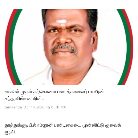
உலகின் முதல் தற்கொலை படைத்தலைவர் மாவீரன்
சுந்தரலிங்கனாரின்...
tamilanda
Apr 10, 2026
0
100
தூத்துக்குடியில் ரம்ஜான் பண்டிகையை முன்னிட்டு குவைத்
ஐடிசி...