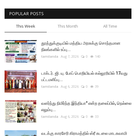
POPULAR POSTS
This Week
This Month
All Time
தூத்துக்குடியில் மத்திய அரசுக்கு சொந்தமான
நிலங்களில் உப்பு...
tamilanda
Aug 7, 2026
0
140
டாக்டர். ஜி. யு. போப் பொறியியல் கல்லூரியில் 17வது
பட்டமளிப்பு...
tamilanda
Aug 6, 2026
0
39
வளர்ந்து நிமிர்ந்த இந்தியா" என்ற தலைப்பில், நெல்லை
எலும்பு...
tamilanda
Aug 6, 2026
0
33
வடக்கு காரசேரி கிராமத்தில் ஸ்ரீ சுடலை மாடசுவாமி