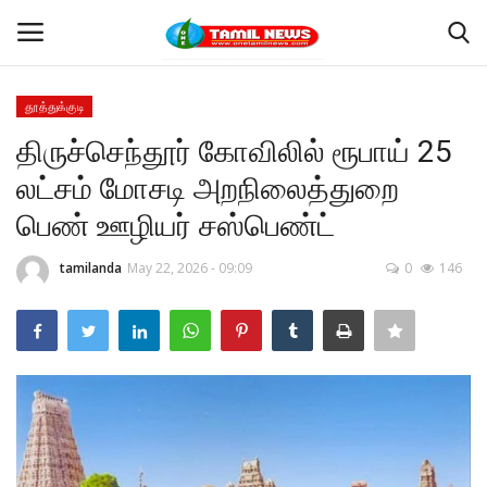
தூத்துக்குடி
Login
Register
திருச்செந்தூர் கோவிலில் ரூபாய் 25
லட்சம் மோசடி அறநிலைத்துறை
Home
பெண் ஊழியர் சஸ்பெண்ட்
தூத்துக்குடி
tamilanda
May 22, 2026 - 09:09
0
146
Contact
தமிழ்நாடு
இந்தியா
உலகம்