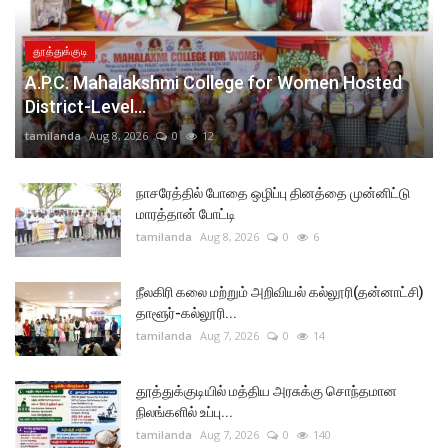
தூத்துக்குடி
A.P.C. Mahalakshmi College for Women Hosted
District-Level...
tamilanda
Aug 8, 2026
0
12
நாசரேத்தில் போதை ஒழிப்பு தினத்தை முன்னிட்டு
மாரத்தான் போட்டி
tamilanda
Aug 8, 2026
0
6
நீலகிரி கலை மற்றும் அறிவியல் கல்லூரி(தன்னாட்சி)
தாளூர்-கல்லூரி...
tamilanda
Aug 7, 2026
0
14
தூத்துக்குடியில் மத்திய அரசுக்கு சொந்தமான
நிலங்களில் உப்பு...
tamilanda
Aug 7, 2026
0
140