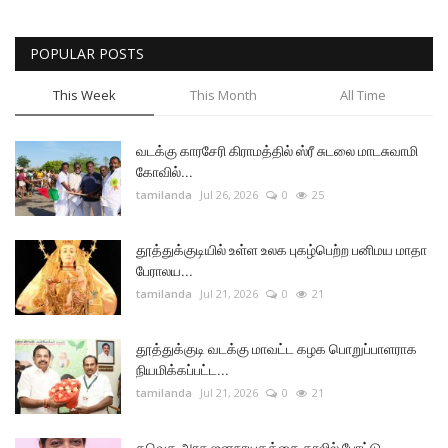
POPULAR POSTS
This Week
This Month
All Time
வடக்கு காரசேரி கிராமத்தில் ஸ்ரீ சுடலை மாடசுவாமி
கோவில்...
tamilanda
Jul 26, 2026
0
25
தூத்துக்குடியில் உள்ள உலக புகழ்பெற்ற பனிமய மாதா
பேராலய...
tamilanda
Jul 21, 2026
0
21
தூத்துக்குடி வடக்கு மாவட்ட கழக பொறுப்பாளராக
நியமிக்கப்பட்ட...
tamilanda
Jul 21, 2026
0
21