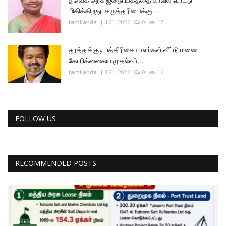
தவெக அரசு ஜனநாயகத்தை காலில் போட்டு
மிதிக்கிறது. கருத்துரிமைக்கு...
tamilanda
Jul 21, 2026
0
17
தூத்துக்குடி பத்திரிகையாளர்கள் வீட்டு மணை
கோரிக்கைைய முதல்வா்...
tamilanda
Jul 21, 2026
0
16
FOLLOW US
RECOMMENDED POSTS