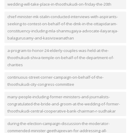
wedding-will-take-place-in-thoothukudi-on-friday-the-20th
chief-minister-mk-stalin-conducted-interviews-with-aspirants-
seeking-to-contest-on-behalf-of-the-dmk-in-the-ottapidaram-
constituency-including-mla-shanmugaiya-advocate-ilaiyaraja-
balagurusamy-and-kasiviswanathan
a-program-to-honor-24-elderly-couples-was-held-at-the-
thoothukudi-shiva-temple-on-behalf-of-the-department-of-
charities
continuous-street-corner-campaign-on-behalf-of-the-
thoothukudi-city-congress-committee
many-people-including-former-ministers-and-journalists-
congratulated-the-bride-and-groom-at-the-wedding-of-former-
thoothukudi-central-cooperative-bank-chairman-r-sudhakar
during-the-election-campaign-discussion-the-moderator-
commended-minister-geethajeevan-for-addressing-all-