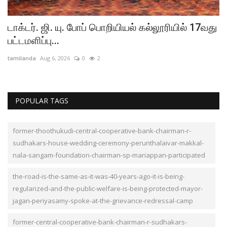
டாக்டர். ஜி. யு. போப் பொறியியல் கல்லூரியில் 17வது
த
பட்டமளிப்பு...
ந
tamilanda
Aug 6, 2026
0
2
ta
POPULAR TAGS
former-thoothukudi-central-cooperative-bank-chairman-r-
sudhakars-house-wedding-ceremony-perunthalaivar-makkal-
nala-sangam-foundation-chairman-sp-mariappan-participated
the-road-is-the-same-as-it-was-40-years-ago-it-is-being-
regularized-and-the-public-welfare-is-being-protected-mayor-
jagan-periyasamy-spoke-at-the-grievance-redressal-camp
former-central-cooperative-bank-chairman-r-sudhakars-