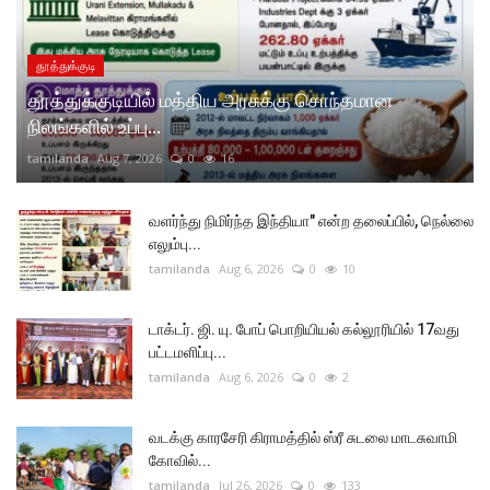
தூத்துக்குடி
தூத்துக்குடியில் மத்திய அரசுக்கு சொந்தமான
நிலங்களில் உப்பு...
tamilanda
Aug 7, 2026
0
16
வளர்ந்து நிமிர்ந்த இந்தியா" என்ற தலைப்பில், நெல்லை
எலும்பு...
tamilanda
Aug 6, 2026
0
10
டாக்டர். ஜி. யு. போப் பொறியியல் கல்லூரியில் 17வது
பட்டமளிப்பு...
tamilanda
Aug 6, 2026
0
2
வடக்கு காரசேரி கிராமத்தில் ஸ்ரீ சுடலை மாடசுவாமி
கோவில்...
tamilanda
Jul 26, 2026
0
133