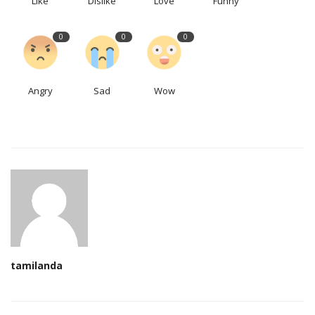
Like
Dislike
Love
Funny
0
0
0
Angry
Sad
Wow
tamilanda