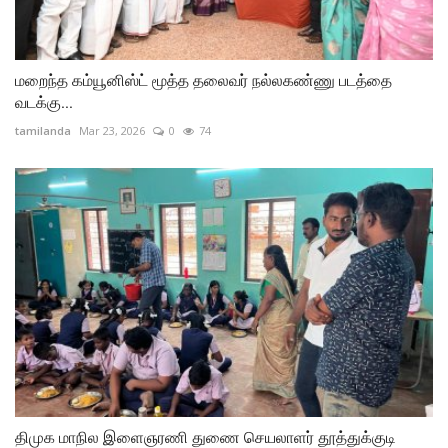
மறைந்த கம்யூனிஸ்ட் மூத்த தலைவர் நல்லகண்ணு படத்தை
வடக்கு...
tamilanda
Mar 23, 2026
0
74
திமுக மாநில இளைஞரணி துணை செயலாளர் தூத்துக்குடி