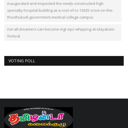
inaugurated-and-inspected-the-newly-constructed-high-
specialty-hospital-building-at-a-cost-of-rs-13635-crore-on-the-
thoothukudi-government-medical-college-campus
not-all-dreamers-can-become-mgr-eps-whipping-at-idayakani-
festival
VOTING POLL