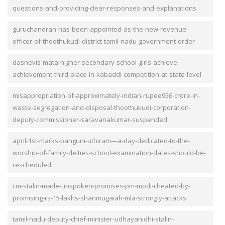
questions-and-providing-clear-responses-and-explanations
guruchandran-has-been-appointed-as-the-new-revenue-
officer-of-thoothukudi-district-tamil-nadu-government-order
dasnevis-mata-higher-secondary-school-girls-achieve-
achievement-third-place-in-kabaddi-competition-at-state-level
misappropriation-of-approximately-indian-rupee956-crore-in-
waste-segregation-and-disposal-thoothukudi-corporation-
deputy-commissioner-saravanakumar-suspended
april-1st-marks-panguni-uthiram—a-day-dedicated-to-the-
worship-of-family-deities-school-examination-dates-should-be-
rescheduled
cm-stalin-made-unspoken-promises-pm-modi-cheated-by-
promising-rs-15-lakhs-shanmugaiah-mla-strongly-attacks
tamil-nadu-deputy-chief-minister-udhayanidhi-stalin-