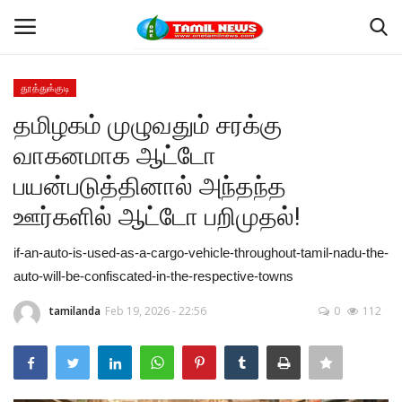
தூத்துக்குடி
Login
Register
தமிழகம் முழுவதும் சரக்கு
வாகனமாக ஆட்டோ
Home
பயன்படுத்தினால் அந்தந்த
தூத்துக்குடி
ஊர்களில் ஆட்டோ பறிமுதல்!
Contact
if-an-auto-is-used-as-a-cargo-vehicle-throughout-tamil-nadu-the-
auto-will-be-confiscated-in-the-respective-towns
தமிழ்நாடு
tamilanda
Feb 19, 2026 - 22:56
0
112
இந்தியா
உலகம்