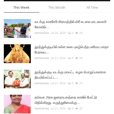
This Week
This Month
All Time
வடக்கு காரசேரி கிராமத்தில் ஸ்ரீ சுடலை மாடசுவாமி
கோவில்...
tamilanda
Jul 26, 2026
0
26
தூத்துக்குடியில் உள்ள உலக புகழ்பெற்ற பனிமய மாதா
பேராலய...
tamilanda
Jul 21, 2026
0
24
தூத்துக்குடி வடக்கு மாவட்ட கழக பொறுப்பாளராக
நியமிக்கப்பட்ட...
tamilanda
Jul 21, 2026
0
23
தவெக அரசு ஜனநாயகத்தை காலில் போட்டு
மிதிக்கிறது. கருத்துரிமைக்கு...
tamilanda
Jul 21, 2026
0
20