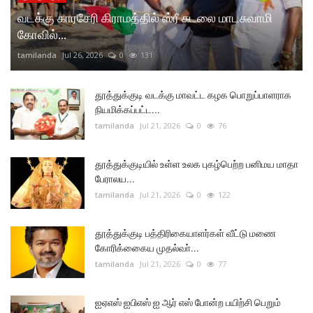
வடக்கு காரசேரி கிராமத்தில் ஸ்ரீ சுடலை மாடசுவாமி
கோவில்...
tamilanda
Jul 26, 2026
0
131
தூத்துக்குடி வடக்கு மாவட்ட கழக பொறுப்பாளராக
நியமிக்கப்பட்ட...
tamilanda
Jul 21, 2026
0
76
தூத்துக்குடியில் உள்ள உலக புகழ்பெற்ற பனிமய மாதா
பேராலய...
tamilanda
Jul 21, 2026
0
122
தூத்துக்குடி பத்திரிகையாளர்கள் வீட்டு மணை
கோரிக்கைைய முதல்வா்...
tamilanda
Jul 21, 2026
0
77
ஐஏஎஸ் ஐபிஎஸ் ஐ ஆர் எஸ் போன்ற பயிற்சி பெறும்