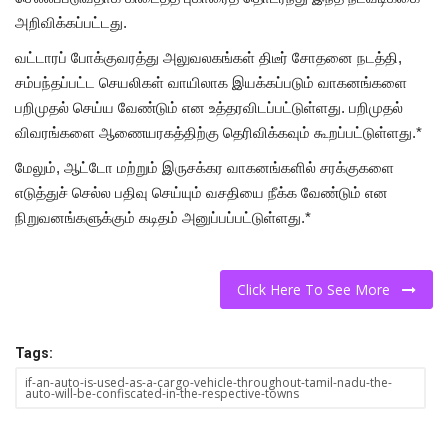
அறிவிக்கப்பட்டது.
வட்டாரப் போக்குவரத்து அலுவலகங்கள் திடீர் சோதனை நடத்தி,
சம்பந்தப்பட்ட செயலிகள் வாயிலாக இயக்கப்படும் வாகனங்களை
பறிமுதல் செய்ய வேண்டும் என உத்தரவிடப்பட்டுள்ளது. பறிமுதல்
விவரங்களை ஆணையரகத்திற்கு தெரிவிக்கவும் கூறப்பட்டுள்ளது.*
மேலும், ஆட்டோ மற்றும் இருசக்கர வாகனங்களில் சரக்குகளை
எடுத்துச் செல்ல பதிவு செய்யும் வசதியை நீக்க வேண்டும் என
நிறுவனங்களுக்கும் கடிதம் அனுப்பப்பட்டுள்ளது.*
Click Here To See More
Tags:
if-an-auto-is-used-as-a-cargo-vehicle-throughout-tamil-nadu-the-
auto-will-be-confiscated-in-the-respective-towns