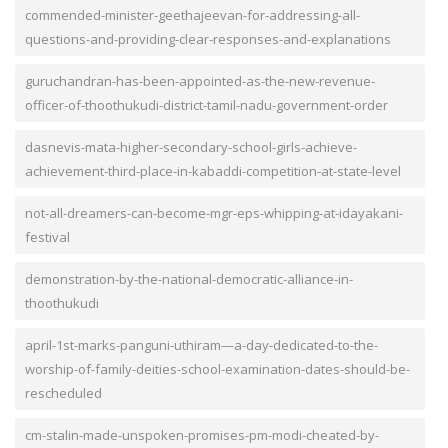
commended-minister-geethajeevan-for-addressing-all-
questions-and-providing-clear-responses-and-explanations
guruchandran-has-been-appointed-as-the-new-revenue-
officer-of-thoothukudi-district-tamil-nadu-government-order
dasnevis-mata-higher-secondary-school-girls-achieve-
achievement-third-place-in-kabaddi-competition-at-state-level
not-all-dreamers-can-become-mgr-eps-whipping-at-idayakani-
festival
demonstration-by-the-national-democratic-alliance-in-
thoothukudi
april-1st-marks-panguni-uthiram—a-day-dedicated-to-the-
worship-of-family-deities-school-examination-dates-should-be-
rescheduled
cm-stalin-made-unspoken-promises-pm-modi-cheated-by-