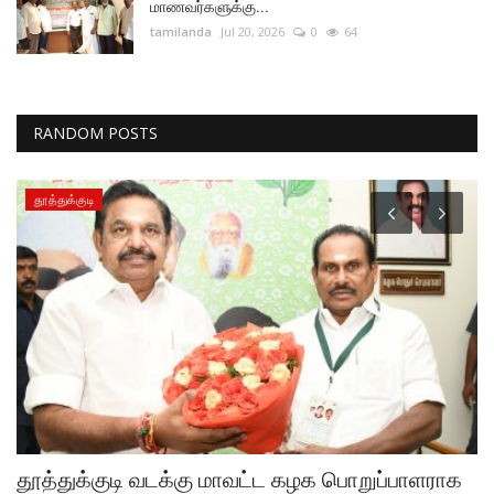
மாணவர்களுக்கு...
tamilanda
Jul 20, 2026
0
64
RANDOM POSTS
தூத்துக்குடி
மி
தூத்துக்குடி வடக்கு மாவட்ட கழக பொறுப்பாளராக
த