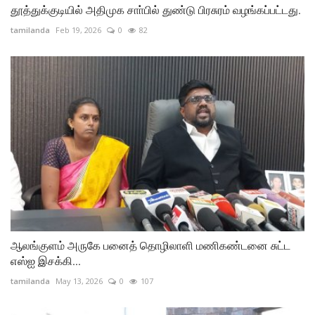
தூத்துக்குடியில் அதிமுக சாா்பில் துண்டு பிரசுரம் வழங்கப்பட்டது.
tamilanda
Feb 19, 2026
0
82
ஆலங்குளம் அருகே பனைத் தொழிலாளி மணிகண்டனை சுட்ட
எஸ்ஐ இசக்கி...
tamilanda
May 13, 2026
0
107