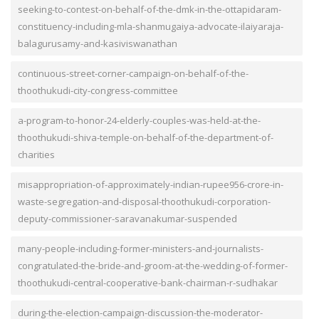
seeking-to-contest-on-behalf-of-the-dmk-in-the-ottapidaram-
constituency-including-mla-shanmugaiya-advocate-ilaiyaraja-
balagurusamy-and-kasiviswanathan
continuous-street-corner-campaign-on-behalf-of-the-
thoothukudi-city-congress-committee
a-program-to-honor-24-elderly-couples-was-held-at-the-
thoothukudi-shiva-temple-on-behalf-of-the-department-of-
charities
misappropriation-of-approximately-indian-rupee956-crore-in-
waste-segregation-and-disposal-thoothukudi-corporation-
deputy-commissioner-saravanakumar-suspended
many-people-including-former-ministers-and-journalists-
congratulated-the-bride-and-groom-at-the-wedding-of-former-
thoothukudi-central-cooperative-bank-chairman-r-sudhakar
during-the-election-campaign-discussion-the-moderator-