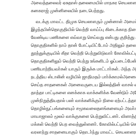
அவைத்தலைவர் ஏசுதாஸ் தலைமையில் மாநகர செயலாளர
கனகராஜ் முன்னிலையில் நடைபெற்றது.
வடக்கு மாவட்ட திமுக செயலாளரும் முன்னாள் அமைச்
இழந்தபின்தொகுதியில் வெற்றி வாய்ப்பு கிடைக்காத நிலை
வேண்டிய பணிகளை எவ்வாறு செய்வது என்பது குறித்து கல
தொகுதிகளில் நாம் தான் போட்டியிட்டோம் அதிலும் தலை
தூத்துக்குடியில் கீதா வெற்றி பெற்றுவிடுவாா் கோவில்பட்
தொகுதிகளிலும் வெற்றி பெற்று உங்களிடம் ஓப்படைப்பேன்
பணியாற்றியவா்கள் யாரும் இருக்க மாட்டாா்கள். அந்த அ
நடத்திய ஸ்டாலின் வழியில் ஜாதிமதம் பாா்க்காமல்அனை
செய்த சாதனைகள் அனைவருடைய இல்லத்தின் வாசல் வரை 
தாத்தா பாட்டிகளை எனக்காக வாக்களிக்க வேண்டும் 
முன்நிறுத்தியதால் பலா் வாக்களிக்கும் நிலை ஏற்பட்டத்த
தொழில்நுட்பங்களையும் சமூகவலைதளங்களையும் அவா்கள
மாயாஜாலம் மூலம் வாக்குகளை பெற்றுவிட்டனா். விளாத்த
மக்கள் வெற்றி பெற வைத்துள்ளனா். கோவில்பட்டியில் க
வரலாற்று சாதனையாகும் தொடா்ந்து மாவட்ட செயலாளரா
தூத்துக்குடி