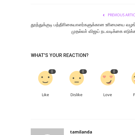
PREVIOUS ARTI
தூத்துக்குடி பத்திாிகையாளர்களுக்கான உாிமையை வழங
முதல்வா் விஜய் நடவடிக்கை எடுக்க.
WHAT'S YOUR REACTION?
0
0
0
Like
Dislike
Love
tamilanda