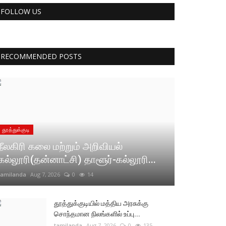
FOLLOW US
RECOMMENDED POSTS
தூத்துக்குடி
நீலகிரி கலை மற்றும் அறிவியல்
கல்லூரி(தன்னாட்சி) தாளூர்-கல்லூரி...
tamilanda
Aug 7, 2026
0
14
தூத்துக்குடியில் மத்திய அரசுக்கு
சொந்தமான நிலங்களில் உப்பு...
tamilanda
Aug 7, 2026
0
135