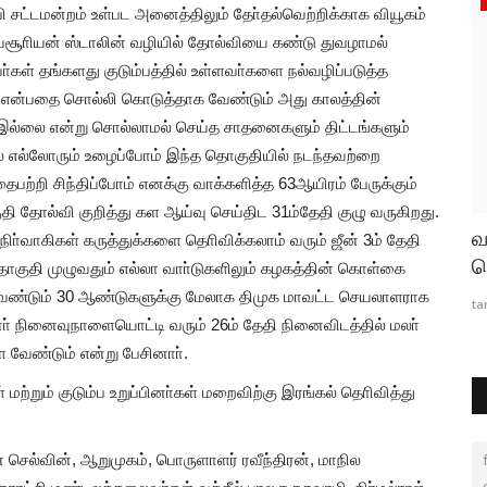
.பி சட்டமன்றம் உள்பட அனைத்திலும் தோ்தல்வெற்றிக்காக வியூகம்
சூாியன் ஸ்டாலின் வழியில் தோல்வியை கண்டு துவழாமல்
கள் தங்களது குடும்பத்தில் உள்ளவா்களை நல்வழிப்படுத்த
ும் என்பதை சொல்லி கொடுத்தாக வேண்டும் அது காலத்தின்
் இல்லை என்று சொல்லாமல் செய்த சாதனைகளும் திட்டங்களும்
ல் எல்லோரும் உழைப்போம் இந்த தொகுதியில் நடந்தவற்றை
்றி சிந்திப்போம் எனக்கு வாக்களித்த 63ஆயிரம் பேருக்கும்
ி தோல்வி குறித்து கள ஆய்வு செய்திட 31ம்தேதி குழு வருகிறது.
ற்ற
நீலகிரி கலை மற்றும் அறிவியல்
வ
நிா்வாகிகள் கருத்துக்களை தொிவிக்கலாம் வரும் ஜீன் 3ம் தேதி
கல்லூரி(தன்னாட்சி) தாளூர்-கல்லூரி...
ந
ாகுதி முழுவதும் எல்லா வாா்டுகளிலும் கழகத்தின் கொள்கை
வேண்டும் 30 ஆண்டுகளுக்கு மேலாக திமுக மாவட்ட செயலாளராக
tamilanda
Aug 7, 2026
0
14
ta
ா் நினைவுநாளையொட்டி வரும் 26ம் தேதி நினைவிடத்தில் மலா்
 வேண்டும் என்று பேசினாா்.
மற்றும் குடும்ப உறுப்பினா்கள் மறைவிற்கு இரங்கல் தொிவித்து
ெல்வின், ஆறுமுகம், பொருளாளர் ரவீந்திரன், மாநில