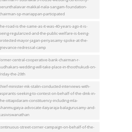
perunthalaivar-makkal-nala-sangam-foundation-
chairman-sp-mariappan-participated
the-road-is-the-same-as-it-was-40-years-ago-it-is-
being-regularized-and-the-public-welfare-is-being-
protected-mayor-jagan-periyasamy-spoke-at-the-
grievance-redressal-camp
former-central-cooperative-bank-chairman-r-
sudhakars-wedding-will-take-place-in-thoothukudi-on-
friday-the-20th
chief-minister-mk-stalin-conducted-interviews-with-
aspirants-seeking-to-contest-on-behalf-of-the-dmk-in-
the-ottapidaram-constituency-including-mla-
shanmugaiya-advocate-ilaiyaraja-balagurusamy-and-
kasiviswanathan
continuous-street-corner-campaign-on-behalf-of-the-