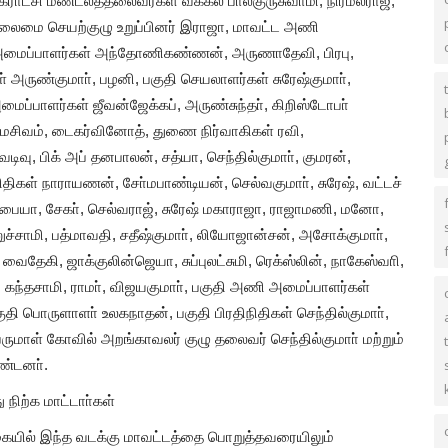
சி மண்டலத்தலைவர்கள் வக்கீல் பாலகுருசுவாமி, நிர்மல்ராஜ்,
, தலைமை செயற்குழு உறுப்பினர் இராஜா, மாவட்ட அணி
அமைப்பாளர்கள் அந்தோணிகண்ணன், அருணாதேவி, பிரபு,
ருண்குமாா், பழனி, பகுதி செயலாளர்கள் சுரேஷ்குமாா்,
ப்பாளர்கள் ஜீவன்ஜேக்கப், அருண்சுந்தா், கிறிஸ்டோபா்
மசிவம், டைகர்வினோத், துணை நிர்வாகிகள் ரவி,
வு, பிக் அப் தனபாலன், சத்யா, செந்தில்குமாா், குமரன்,
நிதிகள் நாராயணன், சோ்மபாண்டியன், செல்வகுமாா், சுரேஷ், வட்டச்
ுப்பையா, சேகா், செல்வராஜ், சுரேஷ் மகாராஜா, ராஜாமணி, மனோ,
னுச்சாமி, பத்மாவதி, சதீஷ்குமாா், லியோஜான்சன், அசோக்குமாா்,
வைதேகி, ஜாக்குலின்ஜெயா, சுப்புலட்சுமி, ரெக்ஸ்லின், நாகேஸ்வாி,
 கந்தசாமி, ராமா், விஜயகுமாா், பகுதி அணி அமைப்பாளர்கள்
குதி பொருளாளா் உலகநாதன், பகுதி பிரதிநிதிகள் செந்தில்குமாா்,
பெருமாள் கோவில் அறங்காவலர் குழு தலைவர் செந்தில்குமாா் மற்றும்
ண்டனா்.
ு நிற்க மாட்டாா்கள்
ையில் இந்த வடக்கு மாவட்டத்தை பொறுத்தவரையிலும்