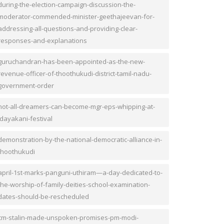
during-the-election-campaign-discussion-the-
moderator-commended-minister-geethajeevan-for-
addressing-all-questions-and-providing-clear-
responses-and-explanations
guruchandran-has-been-appointed-as-the-new-
revenue-officer-of-thoothukudi-district-tamil-nadu-
government-order
not-all-dreamers-can-become-mgr-eps-whipping-at-
idayakani-festival
demonstration-by-the-national-democratic-alliance-in-
thoothukudi
april-1st-marks-panguni-uthiram—a-day-dedicated-to-
the-worship-of-family-deities-school-examination-
dates-should-be-rescheduled
cm-stalin-made-unspoken-promises-pm-modi-