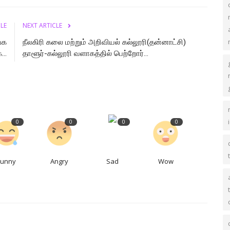
CLE
NEXT ARTICLE
்க
நீலகிரி கலை மற்றும் அறிவியல் கல்லூரி(தன்னாட்சி)
..
தாளூர்-கல்லூரி வளாகத்தில் பெற்றோர்...
0
0
0
0
Funny
Angry
Sad
Wow