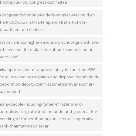
thoothukudi-city-congress-committee
a-program-to-honor-24-elderly-couples-was-held-at-
the-thoothukudi-shiva-temple-on-behalf-of-the-
department-of-charities
dasnevis-mata-higher-secondary-school-girls-achieve-
achievement-third-place-in-kabaddi-competition-at-
state-level
misappropriation-of-approximately-indian-rupee956-
crore-in-waste-segregation-and-disposal-thoothukudi-
corporation-deputy-commissioner-saravanakumar-
suspended
many-people-including-former-ministers-and-
journalists-congratulated-the-bride-and-groom-at-the-
wedding-of-former-thoothukudi-central-cooperative-
bank-chairman-r-sudhakar