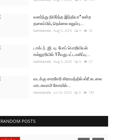
வளர்ந்து நிமிர்ந்த இந்தியா" என்ற
தலைப்பில், நெல்லை எலும்பு...
tamilanda
Aug 6, 2026
0
33
டாக்டர். ஜி. யு. போப் பொறியியல்
கல்லூரியில் 17வது பட்டமளிப்பு...
tamilanda
Aug 6, 2026
0
37
வடக்கு காரசேரி கிராமத்தில் ஸ்ரீ சுடலை
மாடசுவாமி கோவில்...
tamilanda
Jul 26, 2026
0
139
RANDOM POSTS
தூத்துக்குடி
தூத்துக்குடி