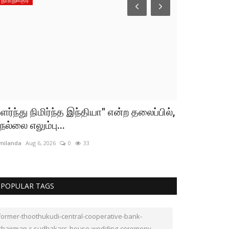
ளர்ந்து நிமிர்ந்த இந்தியா" என்ற தலைப்பில்,
வடக்கு காரச
ெல்லை எலும்பு...
மாடசுவாமி க
milanda
Aug 6, 2026
0
33
tamilanda
Jul 26,
POPULAR TAGS
former-thoothukudi-central-cooperative-bank-
chairman-r-sudhakars-house-wedding-ceremony-