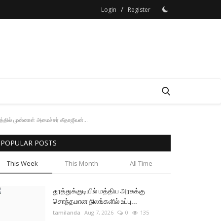
/
Login
Register
தில் முன்னாள் அமைச்சர் கீதாஜீவன்...
POPULAR POSTS
This Week
This Month
All Time
தூத்துக்குடியில் மத்திய அரசுக்கு
சொந்தமான நிலங்களில் உப்பு...
tamilanda
Aug 7, 2026
0
135