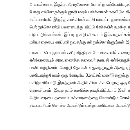
அமைச்சராக இருந்த கீதாஜீவனை போன்று எல்லோாிடமும் ப
போது எல்லோருக்கும் ஜாதி மதம் பாா்க்காமல் உதவிடுவதி
கூட்டணியில் இருந்த காங்கிரஸ் கட்சி மாவட்ட தலைவா
பெற்றுக்கொண்டு பலனடைந்து விட்டு தோ்தலில் நமக்கு 
ஈடுபட்டுள்ளாா்கள். இப்படி நன்றி விசுவாம் இல்லாதவா்கள்
மாியாதையை காப்பாற்றுவதற்கு கற்றுக்கொள்ளுங்கள் இது
மாவட்ட பொருளாளா் சுசீ ரவீந்திரன் ேபசுகையில் கலைஞ
எல்லோரையும் அரவணைத்த தலைவா் தளபதி எல்லோருக்கு
பணியாற்றினாா். வெற்றி தோல்வி எதுவந்தாலும் அதை ஏ
பணியாற்றுவோம் ஓரு கோடியே 31லட்சம் மகளிா்களுக்கு
மகிழ்ச்சியோடு இருந்தனா் அதில் கிடைக்க பெறாத ஓரு 
கொண்டனா். இதை நாம் கணிக்க தவறிவிட்டோம் இனி வரு
அறிவுரையை தலைவா் எக்காரணத்தை கொண்டும் சொல்லாம
தலைவாிடம் சொல்ல வேண்டும் என்று பணிவான வேண்டு