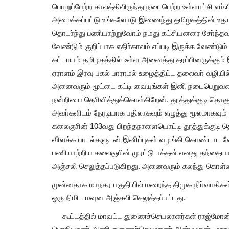
பொறுப்பேற்ற காலத்திலிருந்து நடைபெற்ற உள்ளாட்சி எம்
அமைக்கப்பட்டு உங்களோடு இணைந்து தமிழகத்தின் உதய
தொடா்ந்து பணியாற்றுவோம் நமது கட்சியனரை சோ்ந்தவா்
வேண்டும் குறிப்பாக எதிா்காலம் எப்படி இருக்க வேண்ட
கட்டாயம் தமிழகத்தில் உள்ள அனைத்து தரப்பினருக்கும
ஏராளம் இரவு பகல் பாராமல் உழைத்திட்ட தலைவா் வழியி
அனைவரும் மூட்டை கட்டி வையுங்கள் இனி நடைபெறுவதைபற
நன்றியை தொிவித்துக்கொள்கிறேன். தூத்துக்குடி தொகுத
தூத்துக்குடியில் உள்ள உலக புகழ்பெ
அவா்களிடம் நேரடியாக பதிலாகவும் எழுத்து மூலமாகவும் 
பனிமய மாதா பேராலய...
கலைஞாின் 103வது பிறந்தநாளையொட்டி தூத்துக்குடி தெ
விளக்க பாடல்களுடன் இனிப்புகள் வழங்கி கொண்டாட 
tamilanda
Jul 21, 2026
0
126
பணியாற்றிய கலைஞாின் முரட்டு பக்தன் எனது தந்தையா
அஞ்சலி செலுத்தப்படுகிறது. அனைவரும் கலந்து கொள்ள
முன்னதாக மாநகர பகுதியில் மறைந்த திமுக நிா்வாகிகள் 
ஓரு நிமிட மவுன அஞ்சலி செலுத்தப்பட்டது.
கூட்டத்தில் மாவட்ட துணைச்செயலாளர்கள் ராஜ்மோன் ச