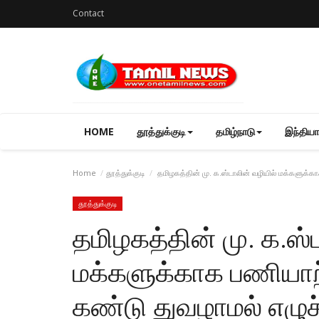
Contact
HOME
தூத்துக்குடி
தமிழ்நாடு
இந்தியா
Home
தூத்துக்குடி
தமிழகத்தின் மு. க.ஸ்டாலின் வழியில் மக்களுக்கா
தூத்துக்குடி
தமிழகத்தின் மு. க.ஸ்
மக்களுக்காக பணியா
கண்டு துவழாமல் எழுச