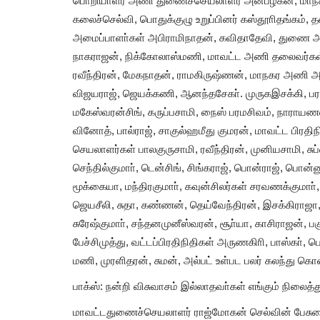
பொறியாளர் அணி துணைச்செயலாளர் அன்பழகன், மாநகராட்
கலைச்செல்வி, பொதுக்குழு உறுப்பினர் கஸ்தூாிதங்கம்
அமைப்பாளா்கள் அபிராமிநாதன், கவிதாதேவி, துணை 
நாகராஜன், நிக்கோலாஸ்மணி, மாவட்ட அணி தலைவர்கள் அ
ரவீந்திரன், மேகநாதன், ராமகிருஷ்ணன், மாநகர அணி அமை
விஜயராஜ், ஜெயக்கணி, ஆனந்தசேகா். முருகஇசக்கி, பர
மகேஸ்வரன்சிங், கருப்பசாமி, நைஸ் பரமசிவம், நாராயணவடி
வினோத், பால்ராஜ், சாகுல்ஹமீது குமரன், மாவட்ட பிரதி
செயலாளர்கள் பாலகுருசாமி, ரவீந்திரன், முனியசாமி, ச
செந்தில்குமாா், டென்சிங், சிங்கராஜ், பொன்ராஜ், பொன்
மூக்கையா, மந்திரகுமாா், கவுன்சிலர்கள் சரவணக்குமாா், 
ஜெயசீலி, சுதா, கண்ணன், தெய்வேந்திரன், இசக்கிராஜா,
சுரேஷ்குமாா், சந்தனமுனீஸ்வரன், சூா்யா, காசிராஜன், ப
பேச்சிமுத்து, வட்டப்பிரதிநிதிகள் அருணகிாி, பாஸ்கா், 
மணி, முரளிதரன், சுமன், அல்பட் உள்பட பலர் கலந்து கொ
பாக்ஸ்: நன்றி விசுவாசம் இல்லாதவா்கள் எங்கும் நிலைத்த
மாவட்டதுணைச்செயலாளர் ராஜ்மோகன் செல்வின் பேசுக