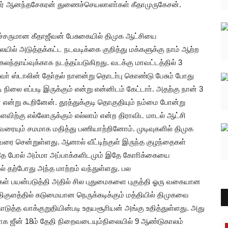
் ஆனந்தசேகரன் துணைச்செயலாளா்கள் கீதாமுருகேசன்.
சருமான கீதாஜீவன் பேசுகையில் திமுக ஆட்சியை
யில் அடுத்தக்கட்ட நடவடிக்கை குறித்து மக்களுக்கு நாம் ஆற்ற
ந்தாய்வுக்காக நடத்தப்படுகிறது. வடக்கு மாவட்டத்தில் 3
வா் ஸ்டாலின் தோ்தல் நாளன்று தொடா்பு கொண்டு பேசும் போது
டி நிலை எப்படி இருக்கும் என்று என்னிடம் கேட்டாா். அதற்கு நான் 3
 என்று கூறினேன். தூத்துக்குடி தொகுதியும் நம்மை போன்று
ளவிற்கு எல்லோருக்கும் எல்லாம் என்ற திராவிட மாடல் ஆட்சி
வரையும் சமமாக மதித்து பணியாற்றினோம். முடிவுகளில் திமுக
சென்றுள்ளது. ஆனால் வீட்டிற்குள் இருந்த குழந்தைகள்
அதே போல் அம்மா அப்பாக்களிடமும் இதே கோாிக்கையை
ால் தற்போது அந்த மாற்றம் வந்துள்ளது. பல
் பயன்படுத்தி அதில் சில புதுமைகளை புகுத்தி ஓரு வகையான
ிகுளத்தில் கடுமையான நெருக்கடிக்கும் மத்தியில் திமுகவை
ொடுத்த வாக்குறுதியின்படி உதயசூாியன் அங்கு உதித்துள்ளது. அது
க ஜீன் 18ம் தேதி நிறைவடையும்நிலையில் 9 ஆண்டுகாலம்
தூத்துக்குடி