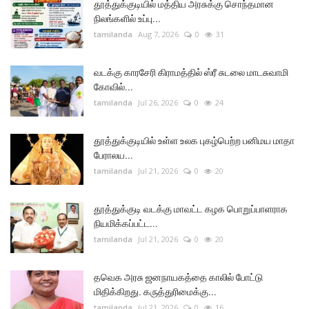
தூத்துக்குடியில் மத்திய அரசுக்கு சொந்தமான
நிலங்களில் உப்பு...
tamilanda
Aug 7, 2026
0
31
வடக்கு காரசேரி கிராமத்தில் ஸ்ரீ சுடலை மாடசுவாமி
கோவில்...
tamilanda
Jul 26, 2026
0
24
தூத்துக்குடியில் உள்ள உலக புகழ்பெற்ற பனிமய மாதா
பேராலய...
tamilanda
Jul 21, 2026
0
20
தூத்துக்குடி வடக்கு மாவட்ட கழக பொறுப்பாளராக
நியமிக்கப்பட்ட...
tamilanda
Jul 21, 2026
0
20
தவெக அரசு ஜனநாயகத்தை காலில் போட்டு
மிதிக்கிறது. கருத்துரிமைக்கு...
tamilanda
Jul 21, 2026
0
16