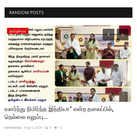
RANDOM POSTS
தூத்துக்குடி
வளர்ந்து நிமிர்ந்த இந்தியா" என்ற தலைப்பில்,
ட
நெல்லை எலும்பு...
பட
tamilanda
Aug 6, 2026
0
12
ta