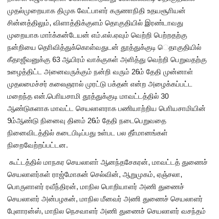
முதல்முறையாக திமுக வேட்பாளர் கருணாநிதி உதயசூாியன்
சின்னத்திலும், விளாத்திக்குளம் தொகுதியில் இரண்டாவது
முறையாக மாா்க்கன்டேயன் எம்.எல்.ஏவும் வெற்றி பெற்றதற்கு
நன்றியை தொிவித்துக்கொள்வதுடன் தூத்துக்குடி ெதாகுதியில்
கீதாஜீவனுக்கு 63 ஆயிரம் வாக்குகள் அளித்து வெற்றி பெறுவதற்கு
உழைத்திட்ட அனைவருக்கும் நன்றி வரும் 26ம் தேதி முன்னாள்
முதலமைச்சர் கலைஞரால் முரட்டு பக்தன் என்ற அழைக்கப்பட்ட
மறைந்த என்.பொியசாமி தூத்துக்குடி மாவட்டத்தில் 30
ஆண்டுகளாக மாவட்ட செயலாளராக பணியாற்றிய பொியசாமியின்
9ம்ஆண்டு நினைவு தினம் 26ம் தேதி நடைபெறுவதை
நினைவிடத்தில் கடைபிடிப்பது உள்பட பல தீா்மானங்கள்
நிறைவேற்றப்பட்டன.
கூட்டத்தில் மாநகர செயலாளா் ஆனந்தசேகரன், மாவட்டத் துணைச்
செயலாளர்கள் ராஜ்மோகன் செல்வின், ஆறுமுகம், ஏஞ்சலா,
பொருளாளர் ரவீந்திரன், மாநில பொறியாளர் அணி துணைச்
செயலாளர் அன்பழகன், மாநில மீனவர் அணி துணைச் செயலாளர்
புேளாரன்ஸ், மாநில நெசவாளர் அணி துணைச் செயலாளர் வசந்தம்