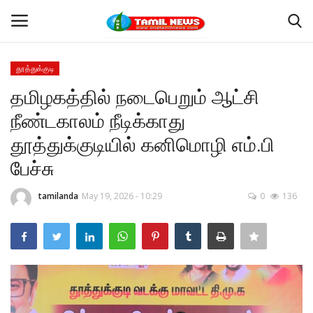
தூத்துக்குடி
Login
Register
தமிழகத்தில் நடைபெறும் ஆட்சி
நீண்டகாலம் நீடிக்காது
Home
தூத்துக்குடியில் கனிமொழி எம்.பி
தூத்துக்குடி
பேச்சு
Contact
tamilanda
May 19, 2026 - 10:29
0
136
தமிழ்நாடு
இந்தியா
உலகம்