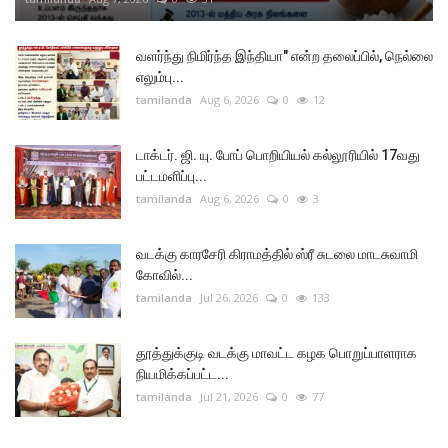
வளர்ந்து நிமிர்ந்த இந்தியா" என்ற தலைப்பில், நெல்லை
எலும்பு...
tamilanda
Aug 6, 2026
0
12
டாக்டர். ஜி. யு. போப் பொறியியல் கல்லூரியில் 17வது
பட்டமளிப்பு...
tamilanda
Aug 6, 2026
0
3
வடக்கு காரசேரி கிராமத்தில் ஸ்ரீ சுடலை மாடசுவாமி
கோவில்...
tamilanda
Jul 26, 2026
0
133
தூத்துக்குடி வடக்கு மாவட்ட கழக பொறுப்பாளராக
நியமிக்கப்பட்ட...
tamilanda
Jul 21, 2026
0
77