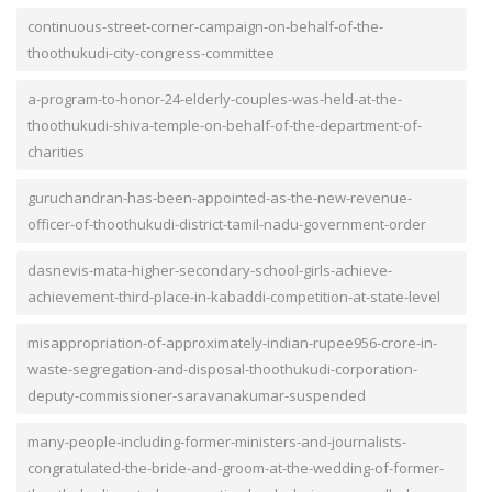
continuous-street-corner-campaign-on-behalf-of-the-
thoothukudi-city-congress-committee
a-program-to-honor-24-elderly-couples-was-held-at-the-
thoothukudi-shiva-temple-on-behalf-of-the-department-of-
charities
guruchandran-has-been-appointed-as-the-new-revenue-
officer-of-thoothukudi-district-tamil-nadu-government-order
dasnevis-mata-higher-secondary-school-girls-achieve-
achievement-third-place-in-kabaddi-competition-at-state-level
misappropriation-of-approximately-indian-rupee956-crore-in-
waste-segregation-and-disposal-thoothukudi-corporation-
deputy-commissioner-saravanakumar-suspended
many-people-including-former-ministers-and-journalists-
congratulated-the-bride-and-groom-at-the-wedding-of-former-