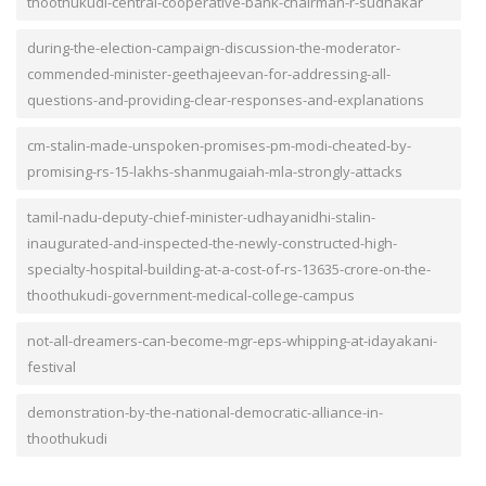
thoothukudi-central-cooperative-bank-chairman-r-sudhakar
during-the-election-campaign-discussion-the-moderator-
commended-minister-geethajeevan-for-addressing-all-
questions-and-providing-clear-responses-and-explanations
cm-stalin-made-unspoken-promises-pm-modi-cheated-by-
promising-rs-15-lakhs-shanmugaiah-mla-strongly-attacks
tamil-nadu-deputy-chief-minister-udhayanidhi-stalin-
inaugurated-and-inspected-the-newly-constructed-high-
specialty-hospital-building-at-a-cost-of-rs-13635-crore-on-the-
thoothukudi-government-medical-college-campus
not-all-dreamers-can-become-mgr-eps-whipping-at-idayakani-
festival
demonstration-by-the-national-democratic-alliance-in-
thoothukudi