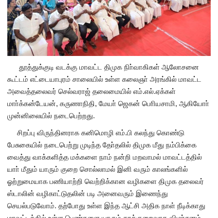
தூத்துக்குடி வடக்கு மாவட்ட திமுக நிா்வாகிகள் ஆலோசனை
கூட்டம் எட்டையாபுரம் சாலையில் உள்ள கலைஞா் அரங்கில் மாவட்ட
அவைத்தலைவர் செல்வராஜ் தலைமையில் எம்.எல்.ஏக்கள்
மாா்க்கன்டேயன், கருணாநிதி, மேயா் ஜெகன் பொியசாமி, ஆகியோா்
முன்னிலையில் நடைபெற்றது.
சிறப்பு விருந்தினராக கனிமொழி எம்.பி கலந்து கொண்டு
பேசுகையில் நடைபெற்று முடிந்த தோ்தலில் திமுக மீது நம்பிக்கை
வைத்து வாக்களித்த மக்களை நாம் நன்றி மறவாமல் மாவட்டத்தில்
யாா் மீதும் யாரும் குறை சொல்லாமல் இனி வரும் காலங்களில்
ஓற்றுமையாக பணியாற்றி வெற்றிக்கான வழிகளை திமுக தலைவர்
ஸ்டாலின் வழிகாட்டுதலின் படி அனைவரும் இணைந்து
செயல்படுவோம். தற்போது உள்ள இந்த ஆட்சி அதிக நாள் நீடிக்காது
மாவட்டத்தில் உள்ள பெண்களை யாரும் தரக்குறைவாக விமா்சனம்