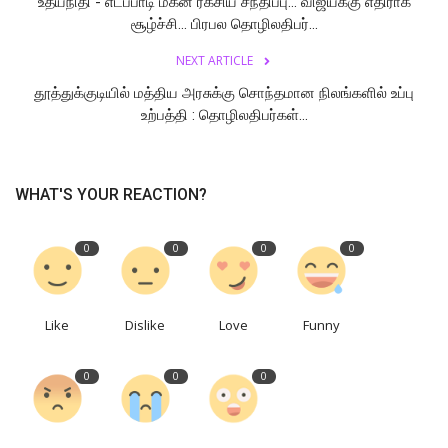
உதயநிதி - எடப்பாடி மகன் ரகசிய சந்திப்பு... விஜய்க்கு எதிராக
சூழ்ச்சி... பிரபல தொழிலதிபர்...
NEXT ARTICLE
தூத்துக்குடியில் மத்திய அரசுக்கு சொந்தமான நிலங்களில் உப்பு
உற்பத்தி : தொழிலதிபர்கள்...
WHAT'S YOUR REACTION?
0
0
0
0
Like
Dislike
Love
Funny
0
0
0