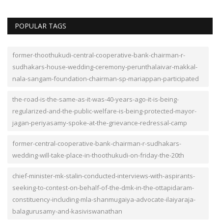
POPULAR TAGS
former-thoothukudi-central-cooperative-bank-chairman-r-
sudhakars-house-wedding-ceremony-perunthalaivar-makkal-
nala-sangam-foundation-chairman-sp-mariappan-participated
the-road-is-the-same-as-it-was-40-years-ago-it-is-being-
regularized-and-the-public-welfare-is-being-protected-mayor-
jagan-periyasamy-spoke-at-the-grievance-redressal-camp
former-central-cooperative-bank-chairman-r-sudhakars-
wedding-will-take-place-in-thoothukudi-on-friday-the-20th
chief-minister-mk-stalin-conducted-interviews-with-aspirants-
seeking-to-contest-on-behalf-of-the-dmk-in-the-ottapidaram-
constituency-including-mla-shanmugaiya-advocate-ilaiyaraja-
balagurusamy-and-kasiviswanathan