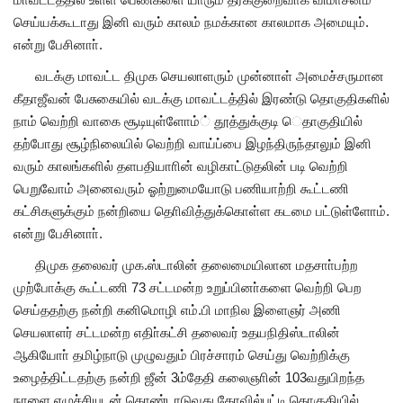
செய்யக்கூடாது இனி வரும் காலம் நமக்கான காலமாக அமையும்.
என்று பேசினாா்.
வடக்கு மாவட்ட திமுக செயலாளரும் முன்னாள் அமைச்சருமான
கீதாஜீவன் பேசுகையில் வடக்கு மாவட்டத்தில் இரண்டு தொகுதிகளில்
நாம் வெற்றி வாகை சூடியுள்ளோம்் தூத்துக்குடி ெதாகுதியில்
தற்போது சூழ்நிலையில் வெற்றி வாய்ப்பை இழந்திருந்தாலும் இனி
வரும் காலங்களில் தளபதியாாின் வழிகாட்டுதலின் படி வெற்றி
பெறுவோம் அனைவரும் ஓற்றுமையோடு பணியாற்றி கூட்டணி
கட்சிகளுக்கும் நன்றியை தொிவித்துக்கொள்ள கடமை பட்டுள்ளோம்.
என்று பேசினாா்.
திமுக தலைவர் முக.ஸ்டாலின் தலைமையிலான மதசாா்பற்ற
முற்போக்கு கூட்டணி 73 சட்டமன்ற உறுப்பினா்களை வெற்றி பெற
செய்ததற்கு நன்றி கனிமொழி எம்.பி மாநில இளைஞர் அணி
செயலாளர் சட்டமன்ற எதிா்கட்சி தலைவர் உதயநிதிஸ்டாலின்
ஆகியோா் தமிழ்நாடு முழுவதும் பிரச்சாரம் செய்து வெற்றிக்கு
உழைத்திட்டதற்கு நன்றி ஜீன் 3ம்தேதி கலைஞாின் 103வதுபிறந்த
நாளை எழுச்சியுடன் கொண்டாடுவது கோவில்பட்டி தொகுதியில்