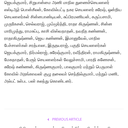
ஜெயக்குமார், சிறுபான்மை அணி மாநில துணைச்செயலாளர்
எஸ்டிஆர் பொன்சீலன், கோவில்பட்டி நகர செயலாளர் சுரேஷ், ஒன்றிய
செயலாளர்கள் சின்னபாண்டியன், சுப்பிரமணியன், கருப்பசாமி,
முருகேசன், செல்வராஜ், மும்மூர்த்தி, ராதா கிருஷ்ணன், சின்ன
மாரிமுத்து, ராமசுப்பு, காசி விஸ்வநாதன், நவநீத கண்ணன்,
ராதாகிருஷ்ணன், ஜெய கண்ணன், இமானுவேல், மாநில
பேச்சாளா்கள் சரத்பாலா, இருதயராஜ், பகுதி செயலாளர்கள்
ஜெயக்குமார், நிர்மல்ராஜ், சுரேஷ்குமார், ரவீந்திரன், ராமகிருஷ்ணன்,
மேகநாதன், பேரூர் செயலாளர்கள் வேலுச்சாமி, பாரதி கணேசன்,
சுரேஷ் கண்ணன், கிருஷ்ணகுமார், பாலகுமார் மற்றும் பெருமாள்
கோவில் அறங்காவலா் குழு தலைவா் செந்தில்குமாா், மற்றும் மணி,
அல்பட் உள்பட பலா் கலந்து கொண்டனர்.
PREVIOUS ARTICLE