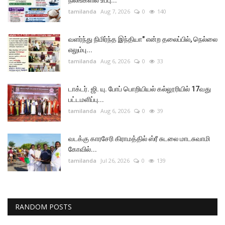
நிலங்களில் உப்பு...
tamilanda
Aug 7, 2026
0
140
வளர்ந்து நிமிர்ந்த இந்தியா" என்ற தலைப்பில், நெல்லை
எலும்பு...
tamilanda
Aug 6, 2026
0
33
டாக்டர். ஜி. யு. போப் பொறியியல் கல்லூரியில் 17வது
பட்டமளிப்பு...
tamilanda
Aug 6, 2026
0
39
வடக்கு காரசேரி கிராமத்தில் ஸ்ரீ சுடலை மாடசுவாமி
கோவில்...
tamilanda
Jul 26, 2026
0
139
RANDOM POSTS