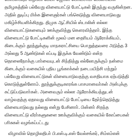
தமிழகத்தில் பல்வேறு விளையாட்டு போட்டிகள் இருந்து வருகின்றன.
அதில் துடிப்பு மிக்க இளைஞர்கள் பங்கெடுத்து விளையாடுவது
மகிழ்ச்சியளிக்கிறது. திமுக ஆட்சியில் ஸ்டாலின் எல்லா
விளையாட்டுகளையும் ஊக்குவித்து கௌரவித்தாா். இந்த
விளையாட்டு போட்டிகளின் மூலம் மன தைாியம் ஆரோக்கியம்,
கிடைக்கும் தூத்துக்குடி மாநகராட்சியை பொறுத்தவரை அடுத்த 3
அல்லது 5 ஆண்டுகள் எப்படி இருக்க வேண்டும் என்ற
தொலைநோக்கு பாா்வையுடன் சிந்தித்து எல்லோருக்கும் நன்மை
கிடைக்கும் வகையில் புதிய பூங்காக்கள் நடைபயிற்சி மற்றும்
பல்வேறு விளையாட்டுகள் விளையாடுவதற்கு வசதியாக ஏற்படுத்தி
கொடுத்துள்ளோம். தூத்துக்குடிகாரங்க பாசமானவா்கள் அன்புக்கு
கட்டுப்படுவாா்கள். அனைவரும் எல்லா ஆரோக்கியத்துடன்
வாழ்வதற்கு ஏதாவது விளையாட்டு போட்டியை தோ்ந்தெடுத்து
விளையாடுவது நல்லது என்று பேசினாா். பின்னா் சிறந்த
விளையாட்டு வீரா்களுகளை ஊக்குவிக்கும் வகையில் கோப்பைகள்
பாிசுகள் வழங்கப்பட்டது
விழாவில் தொழிலதிபா் பி.எஸ்.டி.எஸ் வேல்சங்கர், சிம்எம்என்