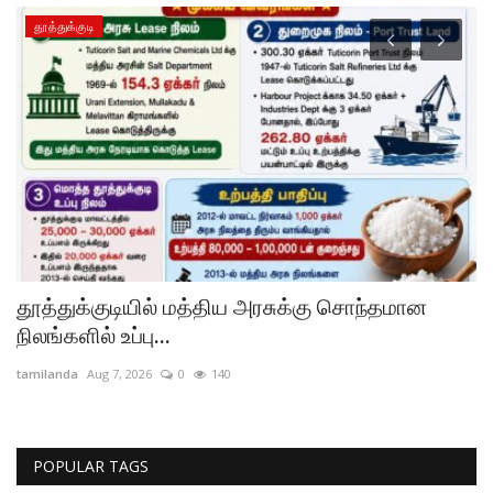
தூத்துக்குடி
ி)
தூத்துக்குடியில் மத்திய அரசுக்கு சொந்தமான
வ
நிலங்களில் உப்பு...
க
tamilanda
Aug 7, 2026
0
140
ta
POPULAR TAGS