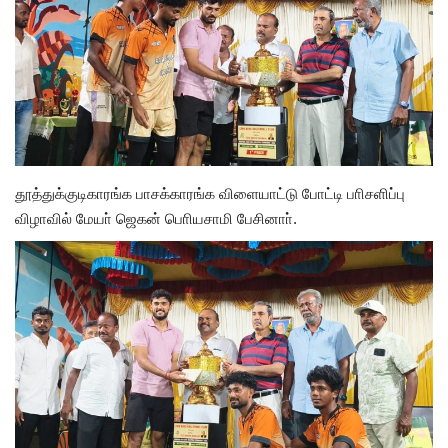
அரசியல்
தூத்துக்குடிகாரங்க பாசக்காரங்க விளையாட்டு போட்டி பாிசளிப்பு
விழாவில் மேயா் ஜெகன் பொியசாமி பேசினாா்.