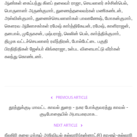
ஆண்கள் கைப்பந்து கிளப் தலைவா் ராஜா, செயலாளர் சச்சின்பெல்,
பொருளாளா் அருண்குமாா், துணைத்தலைவர்கள் மணிகண்டன்,
அஸ்வின்குமாா், துணைச்செயலாளா்கள் பாலகணேஷ், மோகன்குமாா்,
கௌரவ ஆலோசகா்கள் ரமேஷ் காா்த்திகேயன், ரமேஷ், காளிராஜன்,
தனபால், முருேகசன், புஷ்பராஜ், லெலின் பெல், காா்த்திக்குமாா்,
திமுக வட்டச்செயலாளர் ரவீந்திரன், போல்பேட்டை பகுதி
பிரதிநிதிகள் ஜேஸ்பா் லிங்கராஜா, உள்பட விளையாட்டு வீரா்கள்
கலந்து கொண்டனா்.
PREVIOUS ARTICLE
தூத்துக்குடி மாவட்ட காவல் துறை - நகர போக்குவரத்து காவல் -
குடிபோதையில் அபாயகரமாக...
NEXT ARTICLE
நீலகிரி கலை மற்றும் அறிவியல் கல்லூரி(தன்னாட்சி) தாளூர்-கல்லூரி