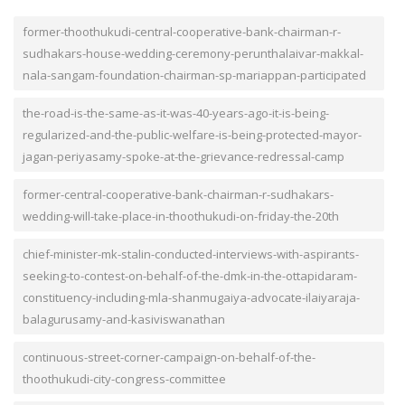
former-thoothukudi-central-cooperative-bank-chairman-r-
sudhakars-house-wedding-ceremony-perunthalaivar-makkal-
nala-sangam-foundation-chairman-sp-mariappan-participated
the-road-is-the-same-as-it-was-40-years-ago-it-is-being-
regularized-and-the-public-welfare-is-being-protected-mayor-
jagan-periyasamy-spoke-at-the-grievance-redressal-camp
former-central-cooperative-bank-chairman-r-sudhakars-
wedding-will-take-place-in-thoothukudi-on-friday-the-20th
chief-minister-mk-stalin-conducted-interviews-with-aspirants-
seeking-to-contest-on-behalf-of-the-dmk-in-the-ottapidaram-
constituency-including-mla-shanmugaiya-advocate-ilaiyaraja-
balagurusamy-and-kasiviswanathan
continuous-street-corner-campaign-on-behalf-of-the-
thoothukudi-city-congress-committee