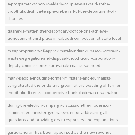
a-program-to-honor-24-elderly-couples-was-held-at-the-
thoothukudi-shiva-temple-on-behalf-of-the-department-of-
charities
dasnevis-mata-higher-secondary-school-girls-achieve-
achievement-third-place-in-kabaddi-competition-at-state-level
misappropriation-of-approximately-indian-rupee956-crore-in-
waste-segregation-and-disposal-thoothukudi-corporation-
deputy-commissioner-saravanakumar-suspended
many-people-including-former-ministers-and-journalists-
congratulated-the-bride-and-groom-at-the-wedding-of-former-
thoothukudi-central-cooperative-bank-chairman-r-sudhakar
during-the-election-campaign-discussion-the-moderator-
commended-minister-geethajeevan-for-addressing-all-
questions-and-providing-clear-responses-and-explanations
guruchandran-has-been-appointed-as-the-new-revenue-