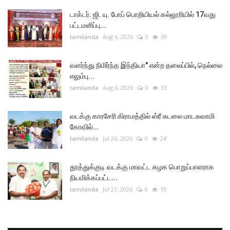
டாக்டர். ஜி. யு. போப் பொறியியல் கல்லூரியில் 17வது
பட்டமளிப்பு...
tamilanda
Aug 6, 2026
0
39
வளர்ந்து நிமிர்ந்த இந்தியா" என்ற தலைப்பில், நெல்லை
எலும்பு...
tamilanda
Aug 6, 2026
0
33
வடக்கு காரசேரி கிராமத்தில் ஸ்ரீ சுடலை மாடசுவாமி
கோவில்...
tamilanda
Jul 26, 2026
0
24
தூத்துக்குடி வடக்கு மாவட்ட கழக பொறுப்பாளராக
நியமிக்கப்பட்ட...
tamilanda
Jul 21, 2026
0
19