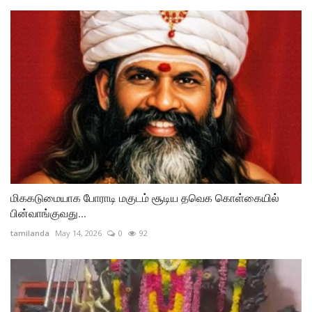
மிககடுமையாக போராடி மகுடம் சூடிய தவெக கொள்கையில்
பின்வாங்குவது...
tamilanda
May 14, 2026
0
92