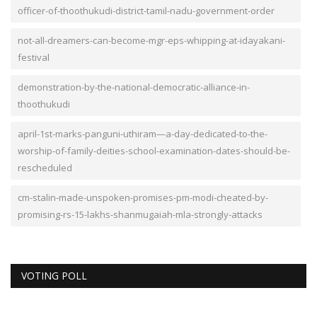
officer-of-thoothukudi-district-tamil-nadu-government-order
not-all-dreamers-can-become-mgr-eps-whipping-at-idayakani-
festival
demonstration-by-the-national-democratic-alliance-in-
thoothukudi
april-1st-marks-panguni-uthiram—a-day-dedicated-to-the-
worship-of-family-deities-school-examination-dates-should-be-
rescheduled
cm-stalin-made-unspoken-promises-pm-modi-cheated-by-
promising-rs-15-lakhs-shanmugaiah-mla-strongly-attacks
VOTING POLL