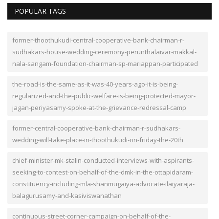
POPULAR TAGS
former-thoothukudi-central-cooperative-bank-chairman-r-
sudhakars-house-wedding-ceremony-perunthalaivar-makkal-
nala-sangam-foundation-chairman-sp-mariappan-participated
the-road-is-the-same-as-it-was-40-years-ago-it-is-being-
regularized-and-the-public-welfare-is-being-protected-mayor-
jagan-periyasamy-spoke-at-the-grievance-redressal-camp
former-central-cooperative-bank-chairman-r-sudhakars-
wedding-will-take-place-in-thoothukudi-on-friday-the-20th
chief-minister-mk-stalin-conducted-interviews-with-aspirants-
seeking-to-contest-on-behalf-of-the-dmk-in-the-ottapidaram-
constituency-including-mla-shanmugaiya-advocate-ilaiyaraja-
balagurusamy-and-kasiviswanathan
continuous-street-corner-campaign-on-behalf-of-the-