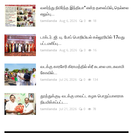
வளர்ந்து நிமிர்ந்த இந்தியா" என்ற தலைப்பில், நெல்லை
எலும்பு...
tamilanda
Aug 6, 2026
0
18
டாக்டர். ஜி. யு. போப் பொறியியல் கல்லூரியில் 17வது
பட்டமளிப்பு...
tamilanda
Aug 6, 2026
0
16
வடக்கு காரசேரி கிராமத்தில் ஸ்ரீ சுடலை மாடசுவாமி
கோவில்...
tamilanda
Jul 26, 2026
0
134
தூத்துக்குடி வடக்கு மாவட்ட கழக பொறுப்பாளராக
நியமிக்கப்பட்ட...
tamilanda
Jul 21, 2026
0
78