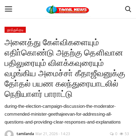
தூத்துக்குடி
Login
Register
அனைத்து கேள்விகளையும்
எதிா்கொண்டு அதற்கு தௌிவான
Home
பதிலுரையும் விளக்கவுரையும்
தூத்துக்குடி
வழங்கிய அமைச்சா் கீதாஜீவனுக்கு
தோ்தல் பயண கலந்துரையாடலில்
Contact
நெறியாளர் பாராட்டு
தமிழ்நாடு
during-the-election-campaign-discussion-the-moderator-
commended-minister-geethajeevan-for-addressing-all-
இந்தியா
questions-and-providing-clear-responses-and-explanations
உலகம்
tamilanda
Mar 21, 2026 - 14:23
0
53