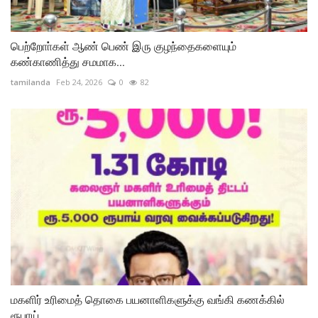
பெற்றோா்கள் ஆண் பெண் இரு குழந்தைகளையும்
கண்காணித்து சமமாக...
tamilanda
Feb 24, 2026
0
82
மகளிர் உரிமைத் தொகை பயனாளிகளுக்கு வங்கி கணக்கில்
ரூபாய்...