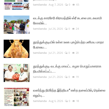
tamilanda
Aug 7, 2026
0
65
வடக்கு காரசேரி கிராமத்தில் ஸ்ரீ சுடலை மாடசுவாமி
கோவில்...
tamilanda
Jul 26, 2026
0
24
தூத்துக்குடியில் உள்ள உலக புகழ்பெற்ற பனிமய மாதா
பேராலய...
tamilanda
Jul 21, 2026
0
20
தூத்துக்குடி வடக்கு மாவட்ட கழக பொறுப்பாளராக
நியமிக்கப்பட்ட...
tamilanda
Jul 21, 2026
0
19
வளர்ந்து நிமிர்ந்த இந்தியா" என்ற தலைப்பில், நெல்லை
எலும்பு...
tamilanda
Aug 6, 2026
0
18