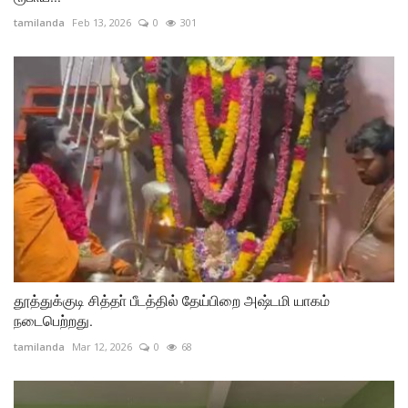
tamilanda
Feb 13, 2026
0
301
தூத்துக்குடி சித்தா் பீடத்தில் தேய்பிறை அஷ்டமி யாகம்
நடைபெற்றது.
tamilanda
Mar 12, 2026
0
68