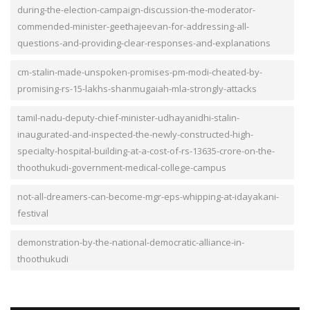
during-the-election-campaign-discussion-the-moderator-
commended-minister-geethajeevan-for-addressing-all-
questions-and-providing-clear-responses-and-explanations
cm-stalin-made-unspoken-promises-pm-modi-cheated-by-
promising-rs-15-lakhs-shanmugaiah-mla-strongly-attacks
tamil-nadu-deputy-chief-minister-udhayanidhi-stalin-
inaugurated-and-inspected-the-newly-constructed-high-
specialty-hospital-building-at-a-cost-of-rs-13635-crore-on-the-
thoothukudi-government-medical-college-campus
not-all-dreamers-can-become-mgr-eps-whipping-at-idayakani-
festival
demonstration-by-the-national-democratic-alliance-in-
thoothukudi