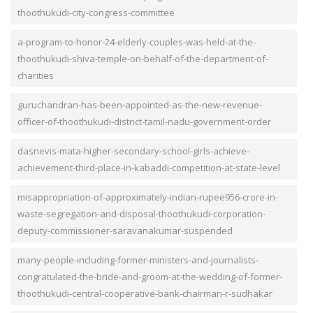
thoothukudi-city-congress-committee
a-program-to-honor-24-elderly-couples-was-held-at-the-
thoothukudi-shiva-temple-on-behalf-of-the-department-of-
charities
guruchandran-has-been-appointed-as-the-new-revenue-
officer-of-thoothukudi-district-tamil-nadu-government-order
dasnevis-mata-higher-secondary-school-girls-achieve-
achievement-third-place-in-kabaddi-competition-at-state-level
misappropriation-of-approximately-indian-rupee956-crore-in-
waste-segregation-and-disposal-thoothukudi-corporation-
deputy-commissioner-saravanakumar-suspended
many-people-including-former-ministers-and-journalists-
congratulated-the-bride-and-groom-at-the-wedding-of-former-
thoothukudi-central-cooperative-bank-chairman-r-sudhakar