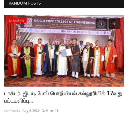
RANDOM POSTS
தூத்துக்குடி
டாக்டர். ஜி. யு. போப் பொறியியல் கல்லூரியில் 17வது
வ
பட்டமளிப்பு...
க
tamilanda
Aug 6, 2026
0
16
ta