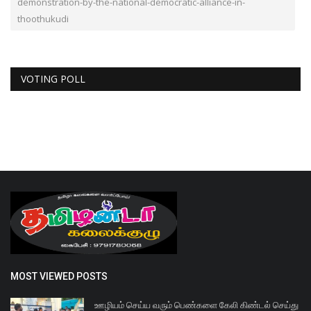
demonstration-by-the-national-democratic-alliance-in-
thoothukudi
VOTING POLL
MOST VIEWED POSTS
ஊழியம் செய்ய வரும் பெண்களை கேலி கிண்டல் செய்து