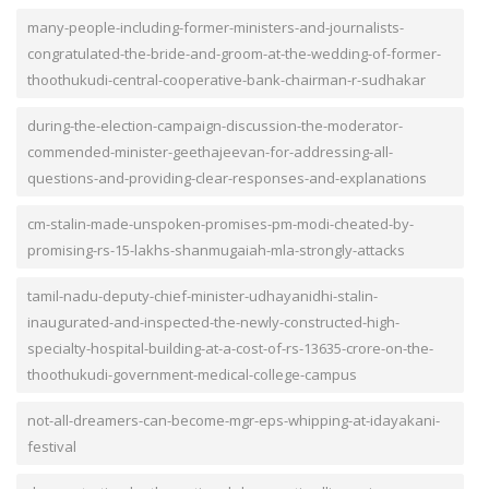
many-people-including-former-ministers-and-journalists-
congratulated-the-bride-and-groom-at-the-wedding-of-former-
thoothukudi-central-cooperative-bank-chairman-r-sudhakar
during-the-election-campaign-discussion-the-moderator-
commended-minister-geethajeevan-for-addressing-all-
questions-and-providing-clear-responses-and-explanations
cm-stalin-made-unspoken-promises-pm-modi-cheated-by-
promising-rs-15-lakhs-shanmugaiah-mla-strongly-attacks
tamil-nadu-deputy-chief-minister-udhayanidhi-stalin-
inaugurated-and-inspected-the-newly-constructed-high-
specialty-hospital-building-at-a-cost-of-rs-13635-crore-on-the-
thoothukudi-government-medical-college-campus
not-all-dreamers-can-become-mgr-eps-whipping-at-idayakani-
festival