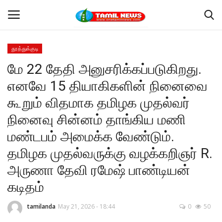
தூத்துக்குடி
Login
Register
மே 22 தேதி அனுசரிக்கப்படுகிறது.
எனவே 15 தியாகிகளின் நினைவை
Home
கூறும் விதமாக தமிழக முதல்வர்
தூத்துக்குடி
நினைவு சின்னம் தாங்கிய மணி
மண்டபம் அமைக்க வேண்டும்.
Contact
தமிழக முதல்வருக்கு வழக்கறிஞர் R.
தமிழ்நாடு
அருணா தேவி ரமேஷ் பாண்டியன்
கடிதம்
இந்தியா
tamilanda
May 21, 2026 - 18:44
0
50
உலகம்