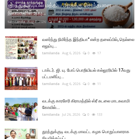
தூத்துக்குடியில் மத்திய அரசுக்கு சொந்தமான
நிலங்களில் உப்பு...
tamilanda
Aug 7, 2026
0
51
வளர்ந்து நிமிர்ந்த இந்தியா" என்ற தலைப்பில், நெல்லை
எலும்பு...
tamilanda
Aug 6, 2026
0
17
டாக்டர். ஜி. யு. போப் பொறியியல் கல்லூரியில் 17வது
பட்டமளிப்பு...
tamilanda
Aug 6, 2026
0
11
வடக்கு காரசேரி கிராமத்தில் ஸ்ரீ சுடலை மாடசுவாமி
கோவில்...
tamilanda
Jul 26, 2026
0
133
தூத்துக்குடி வடக்கு மாவட்ட கழக பொறுப்பாளராக
நியமிக்கப்பட்ட...