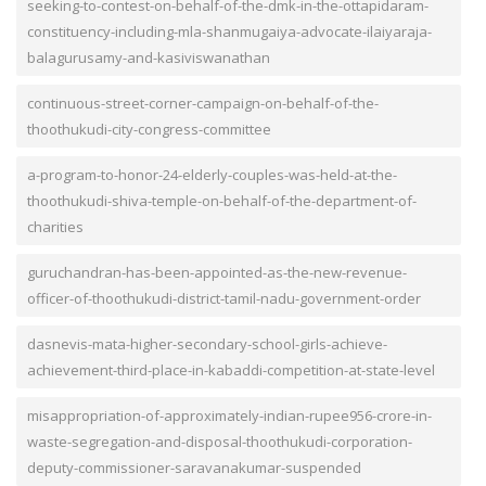
seeking-to-contest-on-behalf-of-the-dmk-in-the-ottapidaram-
constituency-including-mla-shanmugaiya-advocate-ilaiyaraja-
balagurusamy-and-kasiviswanathan
continuous-street-corner-campaign-on-behalf-of-the-
thoothukudi-city-congress-committee
a-program-to-honor-24-elderly-couples-was-held-at-the-
thoothukudi-shiva-temple-on-behalf-of-the-department-of-
charities
guruchandran-has-been-appointed-as-the-new-revenue-
officer-of-thoothukudi-district-tamil-nadu-government-order
dasnevis-mata-higher-secondary-school-girls-achieve-
achievement-third-place-in-kabaddi-competition-at-state-level
misappropriation-of-approximately-indian-rupee956-crore-in-
waste-segregation-and-disposal-thoothukudi-corporation-
deputy-commissioner-saravanakumar-suspended