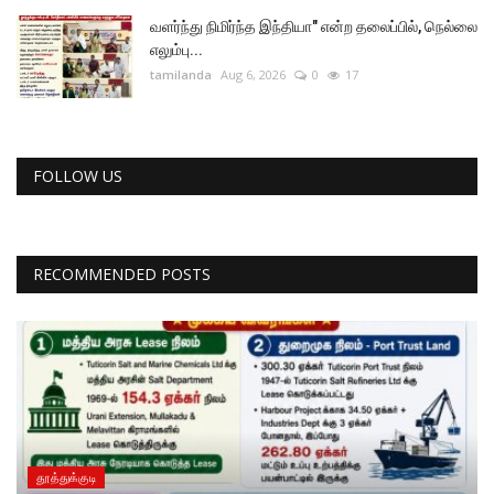
வளர்ந்து நிமிர்ந்த இந்தியா" என்ற தலைப்பில், நெல்லை
எலும்பு...
tamilanda
Aug 6, 2026
0
17
FOLLOW US
RECOMMENDED POSTS
தூத்துக்குடி