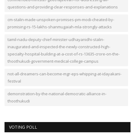
questions-and-providing-clear-responses-and-explanations
cm-stalin-made-unspoken-promises-pm-modi-cheated-by-
promising-rs-15-lakhs-shanmugaiah-mla-strongly-attacks
tamil-nadu-deputy-chief-minister-udhayanidhi-stalin-
inaugurated-and-inspected-the-newly-constructed-high-
specialty-hospital-building-at-a-cost-of-rs-13635-crore-on-the-
thoothukudi-government-medical-college-campus
not-all-dreamers-can-become-mgr-eps-whipping-at-idayakani-
festival
demonstration-by-the-national-democratic-alliance-in-
thoothukudi
VOTING POLL