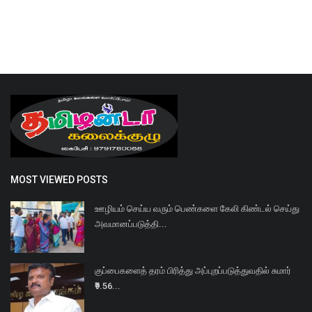
MOST VIEWED POSTS
ஊழியம் செய்ய வரும் பெண்களை கேலி கிண்டல் செய்து
அவமானப்படுத்தி...
குப்பைகளைத் தரம் பிரித்து அப்புறப்படுத்துவதில் சுமார்
₹9.56...