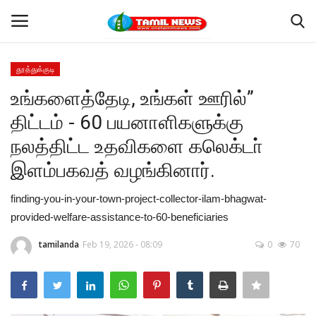
தூத்துக்குடி
Login
Register
உங்களைத்தேடி, உங்கள் ஊரில்”
திட்டம் - 60 பயனாளிகளுக்கு
Home
நலத்திட்ட உதவிகளை கலெக்டா்
தூத்துக்குடி
இளம்பகவத் வழங்கினார்.
Contact
finding-you-in-your-town-project-collector-ilam-bhagwat-
provided-welfare-assistance-to-60-beneficiaries
தமிழ்நாடு
tamilanda
Feb 19, 2026 - 08:09
0
70
இந்தியா
உலகம்