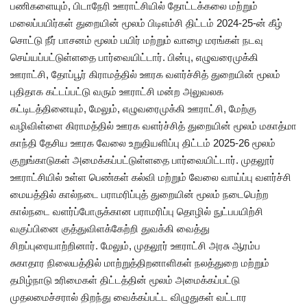
பணிகளையும், பிடாநேரி ஊராட்சியில் தோட்டக்கலை மற்றும்
மலைப்பயிர்கள் துறையின் மூலம் பிடிஎம்சி திட்டம் 2024-25-ன் கீழ்
சொட்டு நீர் பாசனம் மூலம் பயிர் மற்றும் வாழை மரங்கள் நடவு
செய்யப்பட்டுள்ளதை பார்வையிட்டார். பின்பு, எழுவரைமுக்கி
ஊராட்சி, தோப்பூர் கிராமத்தில் ஊரக வளர்ச்சித் துறையின் மூலம்
புதிதாக கட்டப்பட்டு வரும் ஊராட்சி மன்ற அலுவலக
கட்டிடத்தினையும், மேலும், எழுவரைமுக்கி ஊராட்சி, மேற்கு
வழிவிள்ளை கிராமத்தில் ஊரக வளர்ச்சித் துறையின் மூலம் மகாத்மா
காந்தி தேசிய ஊரக வேலை உறுதியளிப்பு திட்டம் 2025-26 மூலம்
குறுங்காடுகள் அமைக்கப்பட்டுள்ளதை பார்வையிட்டார். முதலூர்
ஊராட்சியில் உள்ள பெண்கள் கல்வி மற்றும் வேலை வாய்ப்பு வளர்ச்சி
மையத்தில் கால்நடை பராமரிப்புத் துறையின் மூலம் நடைபெற்ற
கால்நடை வளர்ப்போருக்கான பராமரிப்பு தொழில் நுட்பபயிற்சி
வகுப்பினை குத்துவிளக்கேற்றி துவக்கி வைத்து
சிறப்புரையாற்றினார். மேலும், முதலூர் ஊராட்சி அரசு ஆரம்ப
சுகாதார நிலையத்தில் மாற்றுத்திறனாளிகள் நலத்துறை மற்றும்
தமிழ்நாடு உரிமைகள் திட்டத்தின் மூலம் அமைக்கப்பட்டு
முதலமைச்சரால் திறந்து வைக்கப்பட்ட விழுதுகள் வட்டார