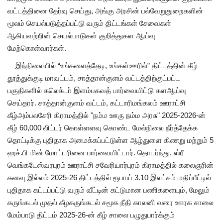
வட்டத்தினை தேர்வு செய்து, அங்கு அரசின் பல்வேறுதுறைகளின்
மூலம் செயல்படுத்தப்பட்டு வரும் திட்டங்கள் சேவைகள்
ஆகியவற்றின் செயல்பாடுகள் குறித்துகள ஆய்வு
மேற்கொள்வார்கள்.
இந்நிலையில் “உங்களைத்தேடி, உங்கள்ஊரில்” திட்டத்தின் கீழ்
தூத்துக்குடி மாவட்டம், சாத்தான்குளம் வட்டத்திற்குட்பட்ட
பகுதிகளில் கலெக்டா் இளம்பகவத் பார்வையிட்டு களஆய்வு
செய்தார். சாத்தான்குளம் வட்டம், கட்டாரிமங்கலம் ஊராட்சி
கீழ்அம்பலசேரி கிராமத்தில் "நம்ம ஊரு நம்ம அரசு" 2025-2026-ன்
கீழ் 60,000 லிட்டர் கொள்ளளவு கொண்ட மேல்நிலை நீர்த்தேக்க
தொட்டிக்கு புதிதாக அமைக்கப்பட்டுள்ள ஆழ்துளை கிணறு மற்றும் 5
ஹச்.பி மின் மோட்டரினை பார்வையிட்டார். தொடர்ந்து, ஸ்ரீ
வெங்கடேஸ்வரபுரம் ஊராட்சி சவேரியார்புரம் கிராமத்தில் கலைஞரின்
கனவு இல்லம் 2025-26 திட்டத்தில் ரூபாய் 3.10 இலட்சம் மதிப்பீட்டில்
புதிதாக கட்டப்பட்டு வரும் வீட்டின் கட்டுமான பணிகளையும், மேலும்
கருங்கடல் முதல் கீழகருங்கடல் சமூக நீதி காலனி வரை ஊரக சாலை
மேம்பாடு திட்டம் 2025-26-ன் கீழ் சாலை பழுதுபார்க்கும்