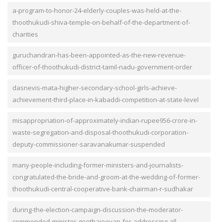
a-program-to-honor-24-elderly-couples-was-held-at-the-
thoothukudi-shiva-temple-on-behalf-of-the-department-of-
charities
guruchandran-has-been-appointed-as-the-new-revenue-
officer-of-thoothukudi-district-tamil-nadu-government-order
dasnevis-mata-higher-secondary-school-girls-achieve-
achievement-third-place-in-kabaddi-competition-at-state-level
misappropriation-of-approximately-indian-rupee956-crore-in-
waste-segregation-and-disposal-thoothukudi-corporation-
deputy-commissioner-saravanakumar-suspended
many-people-including-former-ministers-and-journalists-
congratulated-the-bride-and-groom-at-the-wedding-of-former-
thoothukudi-central-cooperative-bank-chairman-r-sudhakar
during-the-election-campaign-discussion-the-moderator-
commended-minister-geethajeevan-for-addressing-all-