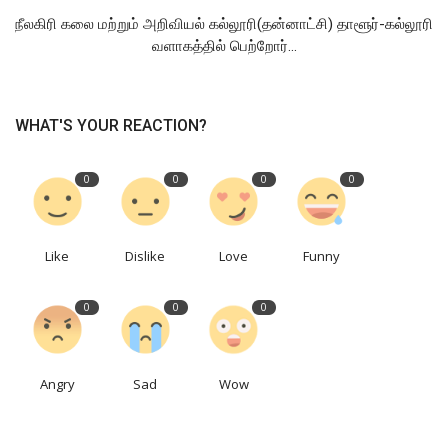
நீலகிரி கலை மற்றும் அறிவியல் கல்லூரி(தன்னாட்சி) தாளூர்-கல்லூரி
வளாகத்தில் பெற்றோர்...
WHAT'S YOUR REACTION?
0
0
0
0
Like
Dislike
Love
Funny
0
0
0
Angry
Sad
Wow