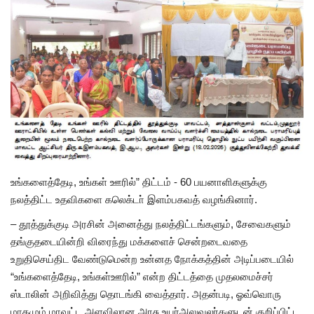
அரசியல்
உங்களைத்தேடி, உங்கள் ஊரில்” திட்டம் - 60 பயனாளிகளுக்கு
நலத்திட்ட உதவிகளை கலெக்டா் இளம்பகவத் வழங்கினார்.
–
தூத்துக்குடி அரசின் அனைத்து நலத்திட்டங்களும், சேவைகளும்
தங்குதடையின்றி விரைந்து மக்களைச் சென்றடைவதை
உறுதிசெய்திட வேண்டுமென்ற உன்னத நோக்கத்தின் அடிப்படையில்
“உங்களைத்தேடி, உங்கள்ஊரில்” என்ற திட்டத்தை முதலமைச்சர்
ஸ்டாலின் அறிவித்து தொடங்கி வைத்தார். அதன்படி, ஓவ்வொரு
மாதமும் மாவட்ட அளவிலான அரசு உயர்அலுவலர்களுடன் குறிப்பிட்ட