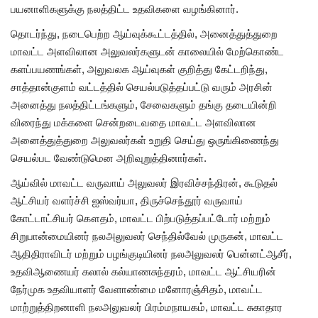
பயனாளிகளுக்கு நலத்திட்ட உதவிகளை வழங்கினார்.
தொடர்ந்து, நடைபெற்ற ஆய்வுக்கூட்டத்தில், அனைத்துத்துறை
மாவட்ட அளவிலான அலுவலர்களுடன் காலையில் மேற்கொண்ட
களப்பயணங்கள், அலுவலக ஆய்வுகள் குறித்து கேட்டறிந்து,
சாத்தான்குளம் வட்டத்தில் செயல்படுத்தப்பட்டு வரும் அரசின்
அனைத்து நலத்திட்டங்களும், சேவைகளும் தங்கு தடையின்றி
விரைந்து மக்களை சென்றடைவதை மாவட்ட அளவிலான
அனைத்துத்துறை அலுவலர்கள் உறுதி செய்து ஒருங்கிணைந்து
செயல்பட வேண்டுமென அறிவுறுத்தினார்கள்.
ஆய்வில் மாவட்ட வருவாய் அலுவலர் இரவிச்சந்திரன், கூடுதல்
ஆட்சியர் வளர்ச்சி ஐஸ்வர்யா, திருச்செந்தூர் வருவாய்
கோட்டாட்சியர் கௌதம், மாவட்ட பிற்படுத்தப்பட்டோர் மற்றும்
சிறுபான்மையினர் நலஅலுவலர் செந்தில்வேல் முருகன், மாவட்ட
ஆதிதிராவிடர் மற்றும் பழங்குடியினர் நலஅலுவலர் பென்னட்ஆசீர்,
உதவிஆணையர் கலால் கல்யாணசுந்தரம், மாவட்ட ஆட்சியரின்
நேர்முக உதவியாளர் வேளாண்மை மனோரஞ்சிதம், மாவட்ட
மாற்றுத்திறனாளி நலஅலுவலர் பிரம்மநாயகம், மாவட்ட சுகாதார