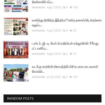
நிலங்களில் உப்பு...
tamilanda
Aug 7, 2026
0
134
வளர்ந்து நிமிர்ந்த இந்தியா" என்ற தலைப்பில், நெல்லை
எலும்பு...
tamilanda
Aug 6, 2026
0
33
டாக்டர். ஜி. யு. போப் பொறியியல் கல்லூரியில் 17வது
பட்டமளிப்பு...
tamilanda
Aug 6, 2026
0
37
வடக்கு காரசேரி கிராமத்தில் ஸ்ரீ சுடலை மாடசுவாமி
கோவில்...
tamilanda
Jul 26, 2026
0
139
RANDOM POSTS