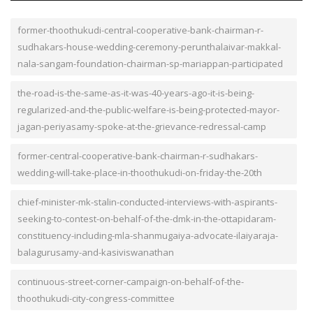
former-thoothukudi-central-cooperative-bank-chairman-r-
sudhakars-house-wedding-ceremony-perunthalaivar-makkal-
nala-sangam-foundation-chairman-sp-mariappan-participated
the-road-is-the-same-as-it-was-40-years-ago-it-is-being-
regularized-and-the-public-welfare-is-being-protected-mayor-
jagan-periyasamy-spoke-at-the-grievance-redressal-camp
former-central-cooperative-bank-chairman-r-sudhakars-
wedding-will-take-place-in-thoothukudi-on-friday-the-20th
chief-minister-mk-stalin-conducted-interviews-with-aspirants-
seeking-to-contest-on-behalf-of-the-dmk-in-the-ottapidaram-
constituency-including-mla-shanmugaiya-advocate-ilaiyaraja-
balagurusamy-and-kasiviswanathan
continuous-street-corner-campaign-on-behalf-of-the-
thoothukudi-city-congress-committee