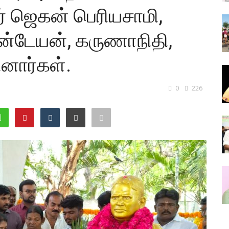
் ஜெகன் பெரியசாமி,
்கன்டேயன், கருணாநிதி,
ினார்கள்.
0
226