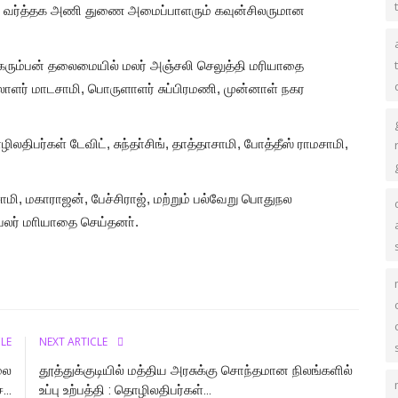
 வர்த்தக அணி துணை அமைப்பாளரும் கவுன்சிலருமான
் கரும்பன் தலைமையில் மலர் அஞ்சலி செலுத்தி மரியாதை
ளர் மாடசாமி, பொருளாளர் சுப்பிரமணி, முன்னாள் நகர
லதிபர்கள் டேவிட், சுந்தா்சிங், தாத்தாசாமி, போத்தீஸ் ராமசாமி,
ி, மகாராஜன், பேச்சிராஜ், மற்றும் பல்வேறு பொதுநல
 பலர் மாியாதை செய்தனா்.
CLE
NEXT ARTICLE
லை
தூத்துக்குடியில் மத்திய அரசுக்கு சொந்தமான நிலங்களில்
..
உப்பு உற்பத்தி : தொழிலதிபர்கள்...