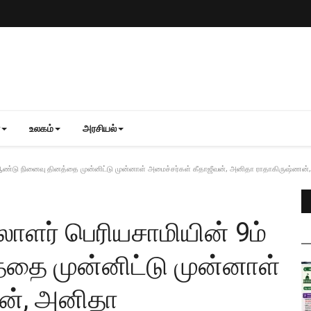
உலகம்
அரசியல்
ண்டு நினைவு தினத்தை முன்னிட்டு முன்னாள் அமைச்சர்கள் கீதாஜீவன், அனிதா ராதாகிருஷ்ணன், ம
ாளர் பெரியசாமியின் 9ம்
தை முன்னிட்டு முன்னாள்
வன், அனிதா