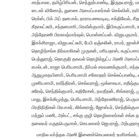
சரத்பாலா, தமிழ்பிாியன், செந்தூர்பாண்டி, இருதயராஜ்
டைகா் வினோத், துணை அமைப்பாளர்கள் செல்வின், ரவி, பால
ரெக்ஸ், பிக் அப் தனபால், நாராயணவடிவு, சக்திவேல், சீத
சீதாலட்சுமி, சந்தனமாாி, பிரவீன்குமார், இபிகருப்பசாமி, க
அந்தோணி பிரகாஷ்மார்ஷல், பொன்னப்பன். விஜயகுமார். ச
இசக்சிராஜா, விஜயலட்சுமி, பேபி ஏஞ்சலின், ராமர், ஜா
தொழிற்சங்க நிர்வாகிகள் முருகன், மாியதாஸ், கருப்பசாம
பெத்துராஜ், தொகுதி தகவல் தொழில்நுட்ப அணி அமைப்
எமல்டன், ராஜா பொியசாமி, நிா்மல் சரவணக்குமாா், சந்த
ஆறுமுகநயினாா், பொியசாமி சகோதரர் செல்லப்பாண்டி, வட
முனியசாமி, ரவீந்திரன், செல்வராஜ், மூக்கையா, சதீஷ்கு
சுரேஷ், செந்தில்குமார், கதிரேசன், நவநீதன், சிங்கராஜ்,
பாலு, இசக்கிமுத்து, பொியசாமி, அந்தோணிராஜ், பெருமா
பிரதிநிதிகள் பிரபாகர், லிங்கராஜ், ஜோஸ்பர், செந்தில்கும
மற்றும் மணி, அல்பட், சங்கு குழி தொழிலாளர்கள் சங்க
தலைவர் மருதபெருமாள், செயலாளர் ஜெபராஜ், அற்புதராஜ
மாநில வா்த்தக அணி இணைச்செயலாளர் உமாிசங்கா், தல