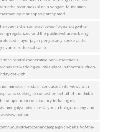
perunthalaivar-makkal-nala-sangam-foundation-
chairman-sp-mariappan-participated
the-road-is-the-same-as-it-was-40-years-ago-it-is-
being-regularized-and-the-public-welfare-is-being-
protected-mayor-jagan-periyasamy-spoke-at-the-
grievance-redressal-camp
former-central-cooperative-bank-chairman-r-
sudhakars-wedding-will-take-place-in-thoothukudi-on-
friday-the-20th
chief-minister-mk-stalin-conducted-interviews-with-
aspirants-seeking-to-contest-on-behalf-of-the-dmk-in-
the-ottapidaram-constituency-including-mla-
shanmugaiya-advocate-ilaiyaraja-balagurusamy-and-
kasiviswanathan
continuous-street-corner-campaign-on-behalf-of-the-