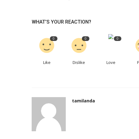
WHAT'S YOUR REACTION?
0
0
0
Like
Dislike
Love
tamilanda