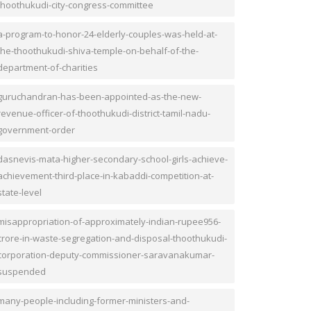
thoothukudi-city-congress-committee
a-program-to-honor-24-elderly-couples-was-held-at-
the-thoothukudi-shiva-temple-on-behalf-of-the-
department-of-charities
guruchandran-has-been-appointed-as-the-new-
revenue-officer-of-thoothukudi-district-tamil-nadu-
government-order
dasnevis-mata-higher-secondary-school-girls-achieve-
achievement-third-place-in-kabaddi-competition-at-
state-level
misappropriation-of-approximately-indian-rupee956-
crore-in-waste-segregation-and-disposal-thoothukudi-
corporation-deputy-commissioner-saravanakumar-
suspended
many-people-including-former-ministers-and-