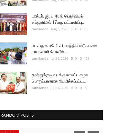
டாக்டர். ஜி. யு. போப் பொறியியல்
கல்லூரியில் 17வது பட்டமளிப்பு...
tamilanda
Aug 6, 2026
0
6
வடக்கு காரசேரி கிராமத்தில் ஸ்ரீ சுடலை
மாடசுவாமி கோவில்...
tamilanda
Jul 26, 2026
0
133
தூத்துக்குடி வடக்கு மாவட்ட கழக
பொறுப்பாளராக நியமிக்கப்பட்ட...
tamilanda
Jul 21, 2026
0
77
RANDOM POSTS
தூத்துக்குடி
தூத்துக்குடி