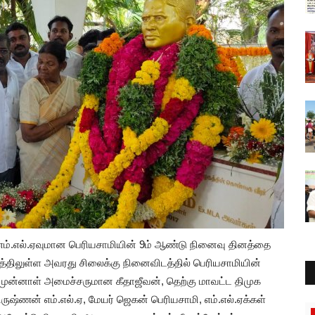
எம்.எல்.ஏவுமான பெரியசாமியின் 9ம் ஆண்டு நினைவு தினத்தை
்திலுள்ள அவரது சிலைக்கு நினைவிடத்தில் பெரியசாமியின்
முன்னாள் அமைச்சருமான கீதாஜீவன், தெற்கு மாவட்ட திமுக
்ணன் எம்.எல்.ஏ, மேயர் ஜெகன் பெரியசாமி, எம்.எல்.ஏக்கள்
தூத்துக்குடி