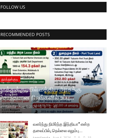
FOLLOW US
RECOMMENDED POSTS
தூத்துக்குடி
தூத்துக்குடியில் மத்திய அரசுக்கு
சொந்தமான நிலங்களில் உப்பு...
tamilanda
Aug 7, 2026
0
45
வளர்ந்து நிமிர்ந்த இந்தியா" என்ற
தலைப்பில், நெல்லை எலும்பு...
tamilanda
Aug 6, 2026
0
15