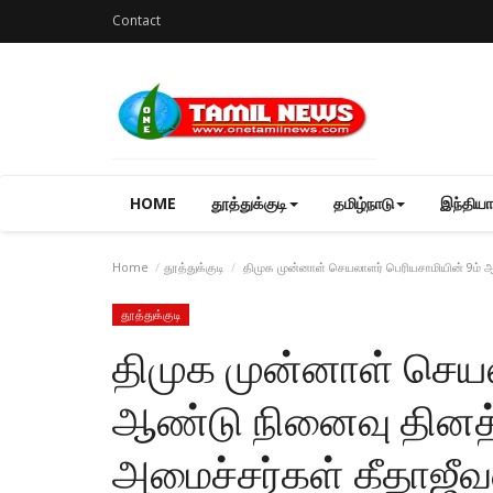
Contact
HOME
தூத்துக்குடி
தமிழ்நாடு
இந்தியா
Home
தூத்துக்குடி
திமுக முன்னாள் செயலாளர் பெரியசாமியின் 9ம் ஆ
தூத்துக்குடி
திமுக முன்னாள் செயல
ஆண்டு நினைவு தினத்
அமைச்சர்கள் கீதாஜீ