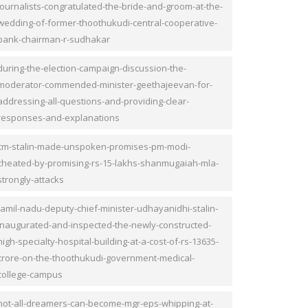
journalists-congratulated-the-bride-and-groom-at-the-
wedding-of-former-thoothukudi-central-cooperative-
bank-chairman-r-sudhakar
during-the-election-campaign-discussion-the-
moderator-commended-minister-geethajeevan-for-
addressing-all-questions-and-providing-clear-
responses-and-explanations
cm-stalin-made-unspoken-promises-pm-modi-
cheated-by-promising-rs-15-lakhs-shanmugaiah-mla-
strongly-attacks
tamil-nadu-deputy-chief-minister-udhayanidhi-stalin-
inaugurated-and-inspected-the-newly-constructed-
high-specialty-hospital-building-at-a-cost-of-rs-13635-
crore-on-the-thoothukudi-government-medical-
college-campus
not-all-dreamers-can-become-mgr-eps-whipping-at-