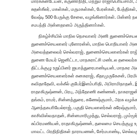
மார்க்கன்டேயன், கருணாநிதி, மற்றும் ராஜாபொியசாமி
சுதன்கீலர், மகள்கள், மருமகள்கள், பேரன்கள், பேத்திகள
வேஷ்டி 500 பேருக்கு சேலை, வழங்கினார்கள். பின்னர் 
சமபந்தி அன்னதானம் அருந்தினாா்கள்.
நிகழ்ச்சியில் மாநில நெசவாளர் அணி துணைச்செயலாள
துணைச்செயலாளர் புளோரன்ஸ், மாநில பொறியாளர் அ
அவைத்தலைவர் செல்வராஜ், துணைச்செயலாளர்கள் ராஜ்ம
துணை மேயர் ஜெனிட்டா, மாநகராட்சி மண்டல தலைவர்கள் வ
தவெக அரசு ஜனநாயகத்தை காலில்
திட்டக்குழு உறுப்பினர் ஐயாத்துரைபாண்டியன், மாநக
மிதிக்கிறது. கருத்துரிமைக்கு...
துணைச்செயலாளர்கள் கனகராஜ், கீதாமுருகேசன், பிர
கவிதாதேவி, வக்கீல் குபேர்இளம்பாிதி, அபிராமிநாதன்,
tamilanda
Jul 21, 2026
0
77
ராதாகிருஷ்ணன், பிரபு, அந்தோணி கண்ணன், நாகராஜன்
தங்கம், ராமர், சின்னத்துரை, கணேஷ்குமாா், அரசு வழக்
ஆனந்தகபாியேல்ராஜ், பகுதி செயலாளர்கள் சுரேஷ்குமார
காசிவிஸ்வநாதன், சின்னமாரிமுத்து, செல்வராஜ், மும்மூர
சுப்பிரமணியன், ராதாகிருஷ்ணன், தலைமை செயற்குழு உறுப்
மாவட்ட பிரதிநிதிகள் நாராயணன், சேர்மபாண்டி, செல்வகுமாா