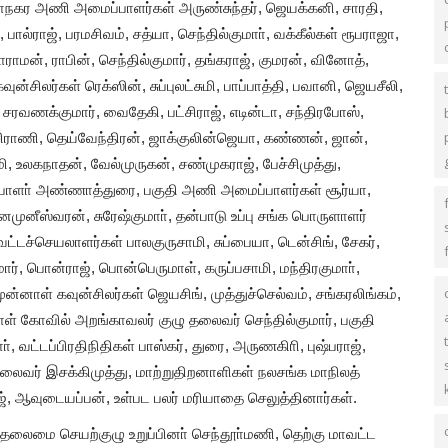
, மாநகர அணி அமைப்பாளர்கள் அருண்சுந்தர், ஜெயக்கனி, சாரதி,
்ராஜ், பரமசிவம், சத்யா, செந்தில்குமாா், வக்கீல்கள் ரூபராஜா,
ாராமன், ராபின், செந்தில்குமார், தங்கராஜ், குமரன், வினோத்,
வுன்சிலர்கள் ரெக்ஸின், சுப்புலட்சுமி, பாப்பாத்தி, பவானி, ஜெயசீலி,
ரவணக்குமார், வைதேகி, பட்சிராஜ், எடின்டா, சந்திரபோஸ்,
ன்சிராணி, தெய்வேந்திரன், ஜாக்குலின்ஜெயா, கண்ணன், ஜான்,
ி, உலகநாதன், வேல்முருகன், சண்முகராஜ், பேச்சிமுத்து,
பாளா் அண்ணாத்துரை, பகுதி அணி அமைப்பாளர்கள் சூர்யா,
னமுனீஸ்வரன், சுரேஷ்குமாா், தன்பாடு உப்பு சங்க பொருளாளர்
்டச்செயலாளர்கள் பாலகுருசாமி, சுப்பையா, டென்சிங், சேகர்,
மார், பொன்ராஜ், பொன்பெருமாள், கருப்பசாமி, மந்திரகுமாா்,
 முன்னாள் கவுன்சிலர்கள் ஜெயசிங், முத்துச்செல்வம், சங்கரலிங்கம்,
ள் கோவில் அறங்காவலர் குழு தலைவர் செந்தில்குமார், பகுதி
ாா், வட்டப்பிரதிநிதிகள் பாஸ்கர், துரை, அருணகிாி, புஷ்பராஜ்,
 தலைவர் இசக்கிமுத்து, மாற்றுதிறனாளிகள் நலசங்க மாநிலத்
், ஆவுடையப்பன், உள்பட பலர் மரியாதை செலுத்தினார்கள்.
ைமை செயற்குழு உறுப்பினா் செந்தூா்மணி, தெற்கு மாவட்ட