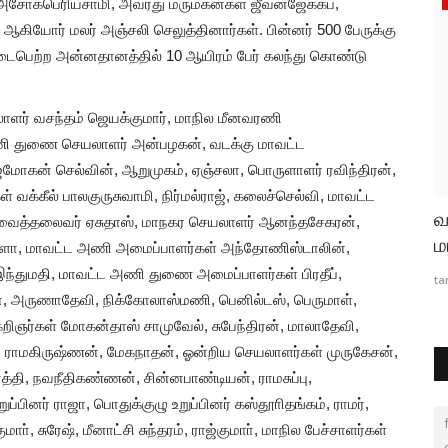
, அசோக்பெரியசாமி, அவரது மருமகன்கள் ஜீவன்ஜேக்கப்,
், ஆகியோர் மலர் அஞ்சலி செலுத்தினார்கள். பின்னர் 500 பேருக்கு
நடைபெற்ற அன்னதானத்தில் 10 ஆயிரம் பேர் கலந்து கொண்டு
ர் வசந்தம் ஜெயக்குமார், மாநில மீனவரணி
ணி துணை செயலாளர் அன்பழகன், வடக்கு மாவட்ட
ோகன் செல்வின், ஆறுமுகம், ஏஞ்சலா, பொருளாளர் ரவிந்திரன்,
க்கீல் பாலகுருசுவாமி, நிர்மல்ராஜ், கலைச்செல்வி, மாவட்ட
 போட்டு
டாக்டர். ஜி. யு. போப் பொறியியல் கல்லூரியில்
வ
ர அவைத்தலைவர் ஏசுதாஸ், மாநகர செயலாளர் ஆனந்தசேகரன்,
17வது பட்டமளிப்பு...
ம
மிளா, மாவட்ட அணி அமைப்பாளர்கள் அந்தோணிஸ்டாலின்,
 இந்துமதி, மாவட்ட அணி துணை அமைப்பாளர்கள் பிரதீப்,
tamilanda
Aug 6, 2026
0
6
ta
, அருணாதேவி, நிக்கோலாஸ்மணி, பெனில்டஸ், பெருமாள்,
கறிஞர்கள் மோகன்தாஸ் சாமுவேல், சுபேந்திரன், மாலாதேவி,
், ராமகிருஷ்ணன், மேகநாதன், ஓன்றிய செயலாளர்கள் முருகேசன்,
்த்தி, நவநீதிகண்ணன், சின்னபாண்டியன், ராமசுப்பு,
பினர் ராஜா, பொதுக்குழு உறுப்பினர் கஸ்தூாிதங்கம், ராமர்,
், சுரேஷ், மீனாட்சி சுந்தரம், ராஜ்குமாா், மாநில பேச்சாளர்கள்