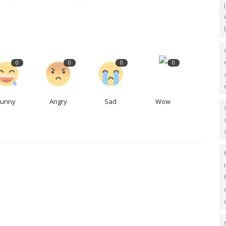
0
0
0
0
Funny
Angry
Sad
Wow