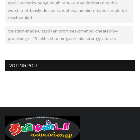
april-1st-marks-panguni-uthiram—a-day-dedicated-to-the-
worship-of-family-deities-school-examination-dates-should-be-
rescheduled
cm-stalin-made-unspoken-promises-pm-modi-cheated-by-
promising-rs-15-lakhs-shanmugaiah-mla-strongly-attacks
VOTING POLL