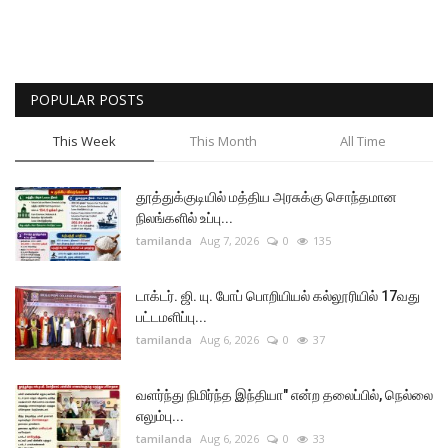
POPULAR POSTS
This Week
This Month
All Time
தூத்துக்குடியில் மத்திய அரசுக்கு சொந்தமான
நிலங்களில் உப்பு...
tamilanda
Aug 7, 2026
0
135
டாக்டர். ஜி. யு. போப் பொறியியல் கல்லூரியில் 17வது
பட்டமளிப்பு...
tamilanda
Aug 6, 2026
0
37
வளர்ந்து நிமிர்ந்த இந்தியா" என்ற தலைப்பில், நெல்லை
எலும்பு...
tamilanda
Aug 6, 2026
0
33