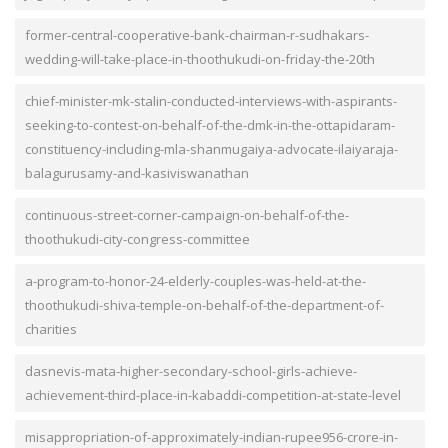
former-central-cooperative-bank-chairman-r-sudhakars-
wedding-will-take-place-in-thoothukudi-on-friday-the-20th
chief-minister-mk-stalin-conducted-interviews-with-aspirants-
seeking-to-contest-on-behalf-of-the-dmk-in-the-ottapidaram-
constituency-including-mla-shanmugaiya-advocate-ilaiyaraja-
balagurusamy-and-kasiviswanathan
continuous-street-corner-campaign-on-behalf-of-the-
thoothukudi-city-congress-committee
a-program-to-honor-24-elderly-couples-was-held-at-the-
thoothukudi-shiva-temple-on-behalf-of-the-department-of-
charities
dasnevis-mata-higher-secondary-school-girls-achieve-
achievement-third-place-in-kabaddi-competition-at-state-level
misappropriation-of-approximately-indian-rupee956-crore-in-