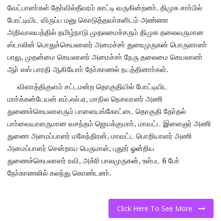
வேட்பாளா்கள் தோ்வில்தீவரம் காட்டி வருகின்றனா். திமுக சாா்பில்
போட்டியிட விருப்ப மனு கொடுத்தவா்களிடம் அண்ணா
அறிவாலயத்தில் தமிழ்நாடு முதலமைச்சரும் திமுக தலைவருமான
ஸ்டாலின் பொதுச்செயலாளர் அமைச்சா் துரைமுருகன் பொருளாளா்
பாலு, முதன்மை செயலாளர் அமைச்சா் நேரு தலைமை செயலாளா்
ஆா் எஸ் பாரதி ஆகியோா் நோ்காணல் நடத்தினாா்கள்.
விளாத்திகுளம் சட்டமன்ற தொகுதியில் போட்டியிட
மாா்க்கன்டேயன் எம்.எல்.ஏ, மாநில நெசவாளர் அணி
துணைச்செயலாளரும் பாளையங்கோட்டை தொகுதி தோ்தல்
பாா்வையாளருமான வசந்தம் ஜெயக்குமாா், மாவட்ட இளைஞர் அணி
துணை அமைப்பாளர் மகேந்திரன், மாவட்ட பொறியாளர் அணி
அமைப்பாளர் சென்றாய பெருமாள், புதூர் ஓன்றிய
துணைச்செயலாளர் ரவி, அக்ரி பாலமுருகன், உள்பட 6 போ்
நோ்காணலில் கலந்து கொண்டனா்.
Click Here To See More