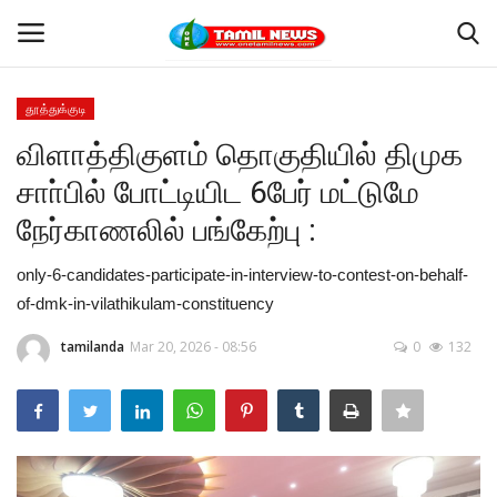
தூத்துக்குடி
Login
Register
விளாத்திகுளம் தொகுதியில் திமுக
சாா்பில் போட்டியிட 6பேர் மட்டுமே
Home
நேர்காணலில் பங்கேற்பு :
தூத்துக்குடி
only-6-candidates-participate-in-interview-to-contest-on-behalf-
of-dmk-in-vilathikulam-constituency
Contact
tamilanda
Mar 20, 2026 - 08:56
0
132
தமிழ்நாடு
இந்தியா
உலகம்