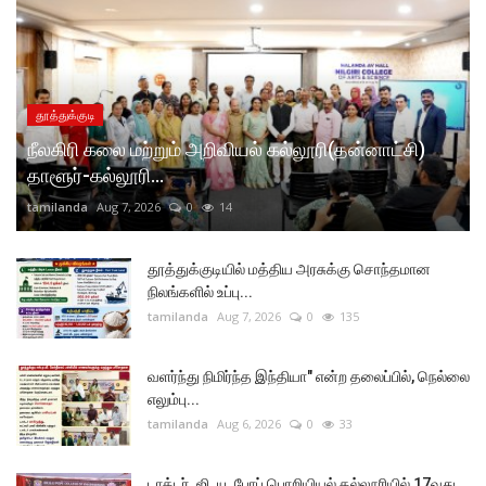
தூத்துக்குடி
நீலகிரி கலை மற்றும் அறிவியல் கல்லூரி(தன்னாட்சி)
தாளூர்-கல்லூரி...
tamilanda
Aug 7, 2026
0
14
தூத்துக்குடியில் மத்திய அரசுக்கு சொந்தமான
நிலங்களில் உப்பு...
tamilanda
Aug 7, 2026
0
135
வளர்ந்து நிமிர்ந்த இந்தியா" என்ற தலைப்பில், நெல்லை
எலும்பு...
tamilanda
Aug 6, 2026
0
33
டாக்டர். ஜி. யு. போப் பொறியியல் கல்லூரியில் 17வது