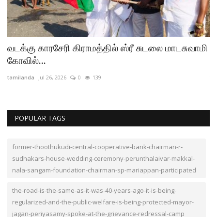
வடக்கு காரசேரி கிராமத்தில் ஸ்ரீ சுடலை மாடசுவாமி
த
கோவில்...
ந
tamilanda
Jul 26, 2026
0
139
ta
POPULAR TAGS
former-thoothukudi-central-cooperative-bank-chairman-r-
sudhakars-house-wedding-ceremony-perunthalaivar-makkal-
nala-sangam-foundation-chairman-sp-mariappan-participated
the-road-is-the-same-as-it-was-40-years-ago-it-is-being-
regularized-and-the-public-welfare-is-being-protected-mayor-
jagan-periyasamy-spoke-at-the-grievance-redressal-camp