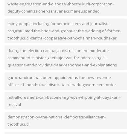
waste-segregation-and-disposal-thoothukudi-corporation-
deputy-commissioner-saravanakumar-suspended
many-people-including-former-ministers-and-journalists-
congratulated-the-bride-and-groom-at-the-wedding-of-former-
thoothukudi-central-cooperative-bank-chairman-r-sudhakar
during-the-election-campaign-discussion-the-moderator-
commended-minister-geethajeevan-for-addressing-all-
questions-and-providing-clear-responses-and-explanations
guruchandran-has-been-appointed-as-the-new-revenue-
officer-of-thoothukudi-district-tamil-nadu-government-order
not-all-dreamers-can-become-mgr-eps-whipping-at-idayakani-
festival
demonstration-by-the-national-democratic-alliance-in-
thoothukudi