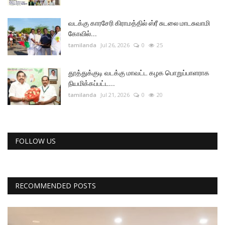
வடக்கு காரசேரி கிராமத்தில் ஸ்ரீ சுடலை மாடசுவாமி
கோவில்...
tamilanda
Jul 26, 2026
0
25
தூத்துக்குடி வடக்கு மாவட்ட கழக பொறுப்பாளராக
நியமிக்கப்பட்ட...
tamilanda
Jul 21, 2026
0
20
FOLLOW US
RECOMMENDED POSTS