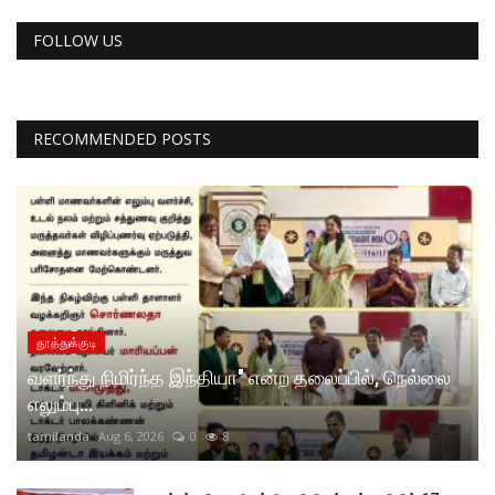
FOLLOW US
RECOMMENDED POSTS
தூத்துக்குடி
வளர்ந்து நிமிர்ந்த இந்தியா" என்ற தலைப்பில், நெல்லை
எலும்பு...
tamilanda
Aug 6, 2026
0
8