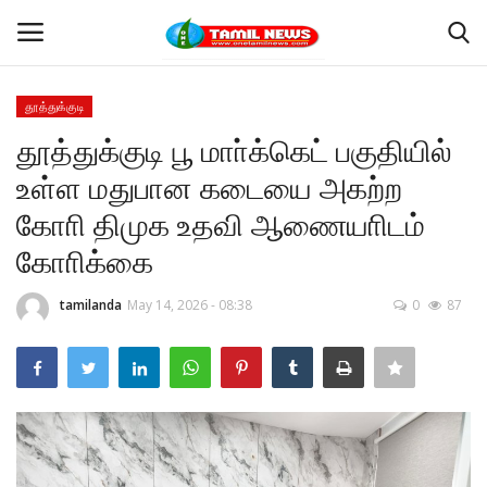
தூத்துக்குடி
Login
Register
தூத்துக்குடி பூ மாா்க்கெட் பகுதியில்
உள்ள மதுபான கடையை அகற்ற
Home
கோாி திமுக உதவி ஆணையாிடம்
தூத்துக்குடி
கோாிக்கை
Contact
tamilanda
May 14, 2026 - 08:38
0
87
தமிழ்நாடு
இந்தியா
உலகம்