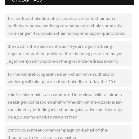
former-thoothukudi-central-cooperative-bank-chairman-r-
sudhakars-house-wedding-ceremony-perunthalaivar-makkal-
nala-sangam-foundation-chairman-sp-mariappan-participated
the-road-is-the-same-as-it-was-40-years-ago-it-is-being-
regularized-and-the-public-welfare-is-being-protected-mayor-
jagan-periyasamy-spoke-at-the-grievance-redressal-camp
former-central-cooperative-bank-chairman-r-sudhakars-
wedding-will-take-place-in-thoothukudi-on-friday-the-20th
chief-minister-mk-stalin-conducted-interviews-with-aspirants-
seeking-to-contest-on-behalf-of-the-dmk-in-the-ottapidaram-
constituency-including-mla-shanmugaiya-advocate-ilaiyaraja-
balagurusamy-and-kasiviswanathan
continuous-street-corner-campaign-on-behalf-of-the-
thoothukudi-city-congress-committee