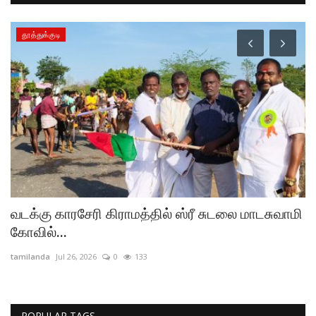
தூத்துக்குடி
வடக்கு காரசேரி கிராமத்தில் ஸ்ரீ சுடலை மாடசுவாமி
த
கோவில்...
ம
tamilanda
Jul 26, 2026
0
133
ta
POPULAR TAGS