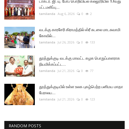
டாக்டர். ஜி. யு. போப் பொறியியல் கல்லூரியில் 17வது
பட்டமளிப்பு...
tamilanda
Aug 6, 2026
0
2
வடக்கு காரசேரி கிராமத்தில் ஸ்ரீ சுடலை மாடசுவாமி
கோவில்...
tamilanda
Jul 26, 2026
0
133
தூத்துக்குடி வடக்கு மாவட்ட கழக பொறுப்பாளராக
நியமிக்கப்பட்ட...
tamilanda
Jul 21, 2026
0
77
தூத்துக்குடியில் உள்ள உலக புகழ்பெற்ற பனிமய மாதா
பேராலய...
tamilanda
Jul 21, 2026
0
123
RANDOM POSTS