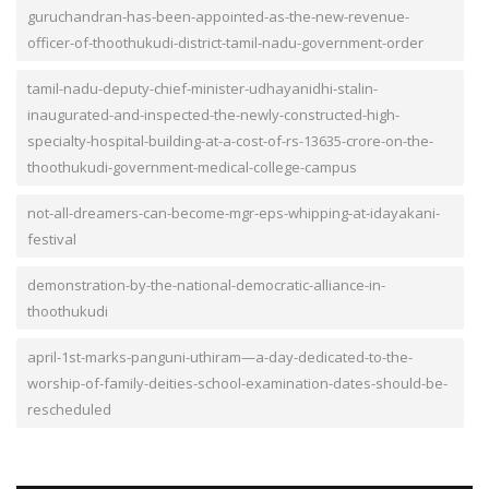
guruchandran-has-been-appointed-as-the-new-revenue-
officer-of-thoothukudi-district-tamil-nadu-government-order
tamil-nadu-deputy-chief-minister-udhayanidhi-stalin-
inaugurated-and-inspected-the-newly-constructed-high-
specialty-hospital-building-at-a-cost-of-rs-13635-crore-on-the-
thoothukudi-government-medical-college-campus
not-all-dreamers-can-become-mgr-eps-whipping-at-idayakani-
festival
demonstration-by-the-national-democratic-alliance-in-
thoothukudi
april-1st-marks-panguni-uthiram—a-day-dedicated-to-the-
worship-of-family-deities-school-examination-dates-should-be-
rescheduled