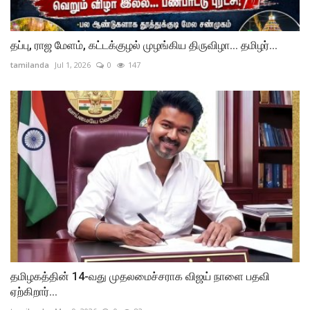
தப்பு, ராஜ மேளம், கட்டக்குழல் முழங்கிய திருவிழா... தமிழர்...
tamilanda
Jul 1, 2026
0
147
தமிழகத்தின் 14-வது முதலமைச்சராக விஜய் நாளை பதவி
ஏற்கிறார்...