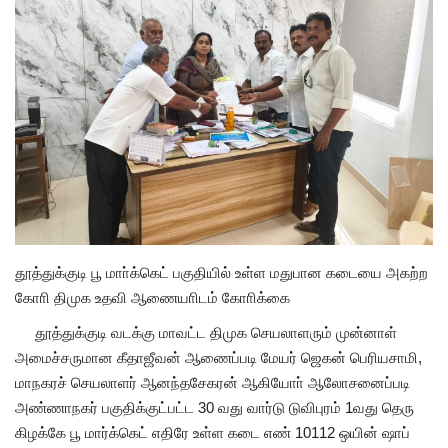
அரசியல்
தூத்துக்குடி பூ மாா்க்கெட் பகுதியில் உள்ள மதுபான கடையை அகற்ற
கோாி திமுக உதவி ஆணையாிடம் கோாிக்கை
தூத்துக்குடி வடக்கு மாவட்ட திமுக செயலாளரும் முன்னாள்
அமைச்சருமான கீதாஜீவன் ஆணைப்படி மேயர் ஜெகன் பெரியசாமி,
மாநகரச் செயலாளர் ஆனந்தசேகரன் ஆகியோா் ஆலோசனைப்படி
அண்ணாநகர் பகுதிக்குட்பட்ட 30 வது வார்டு டுவிபுரம் 1வது தெரு
கிழக்கே பூ மார்க்கெட் எதிரே உள்ள கடை எண் 10112 ஒயின் ஷாப்