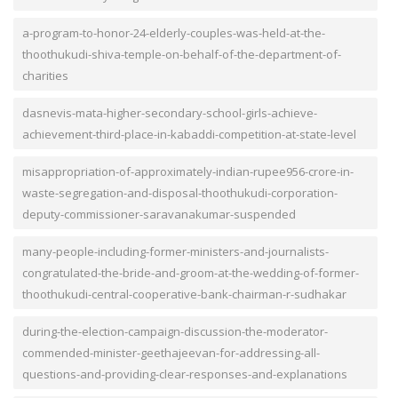
a-program-to-honor-24-elderly-couples-was-held-at-the-
thoothukudi-shiva-temple-on-behalf-of-the-department-of-
charities
dasnevis-mata-higher-secondary-school-girls-achieve-
achievement-third-place-in-kabaddi-competition-at-state-level
misappropriation-of-approximately-indian-rupee956-crore-in-
waste-segregation-and-disposal-thoothukudi-corporation-
deputy-commissioner-saravanakumar-suspended
many-people-including-former-ministers-and-journalists-
congratulated-the-bride-and-groom-at-the-wedding-of-former-
thoothukudi-central-cooperative-bank-chairman-r-sudhakar
during-the-election-campaign-discussion-the-moderator-
commended-minister-geethajeevan-for-addressing-all-
questions-and-providing-clear-responses-and-explanations