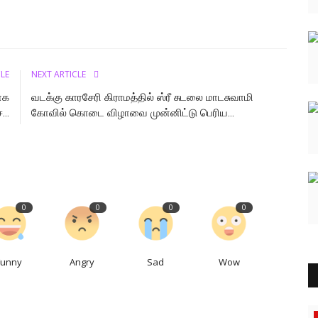
CLE
NEXT ARTICLE
ாக
வடக்கு காரசேரி கிராமத்தில் ஸ்ரீ சுடலை மாடசுவாமி
..
கோவில் கொடை விழாவை முன்னிட்டு பெரிய...
0
0
0
0
Funny
Angry
Sad
Wow
தூத்துக்குடி