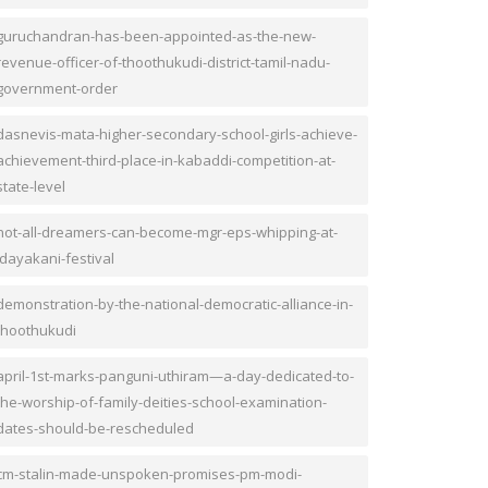
guruchandran-has-been-appointed-as-the-new-
revenue-officer-of-thoothukudi-district-tamil-nadu-
government-order
dasnevis-mata-higher-secondary-school-girls-achieve-
achievement-third-place-in-kabaddi-competition-at-
state-level
not-all-dreamers-can-become-mgr-eps-whipping-at-
idayakani-festival
demonstration-by-the-national-democratic-alliance-in-
thoothukudi
april-1st-marks-panguni-uthiram—a-day-dedicated-to-
the-worship-of-family-deities-school-examination-
dates-should-be-rescheduled
cm-stalin-made-unspoken-promises-pm-modi-