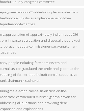
thoothukudi-city-congress-committee
a-program-to-honor-24-elderly-couples-was-held-at-
the-thoothukudi-shiva-temple-on-behalf-of-the-
department-of-charities
misappropriation-of-approximately-indian-rupee956-
crore-in-waste-segregation-and-disposal-thoothukudi-
corporation-deputy-commissioner-saravanakumar-
suspended
many-people-including-former-ministers-and-
journalists-congratulated-the-bride-and-groom-at-the-
wedding-of-former-thoothukudi-central-cooperative-
bank-chairman-r-sudhakar
during-the-election-campaign-discussion-the-
moderator-commended-minister-geethajeevan-for-
addressing-all-questions-and-providing-clear-
responses-and-explanations