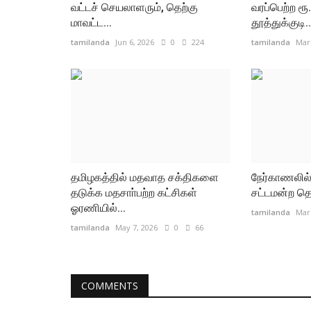
வட்டச் செயலாளரும், தெற்கு
வரப்பெற்ற ர
மாவட்ட...
தூத்துக்குடி..
tamilanda
Jun 6, 2026
0
224
tamilanda
Mar 
தமிழகத்தில் மதவாத சக்திகளை
நேர்காணலில் 
தடுக்க மதசாா்பற்ற கட்சிகள்
சட்டமன்ற தொக
ஓரணியில்...
tamilanda
Mar 
tamilanda
May 7, 2026
0
66
COMMENTS