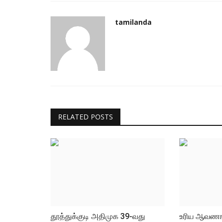
tamilanda
தூத்துக்குடி சிறுமியின் இதய சிகி
RELATED POSTS
நிதி உதவி அமைச்சர்...
tamilanda
Jul 8, 2026
0
117
தூத்துக்குடி அதிமுக 39-வது
உரிய ஆவணங்