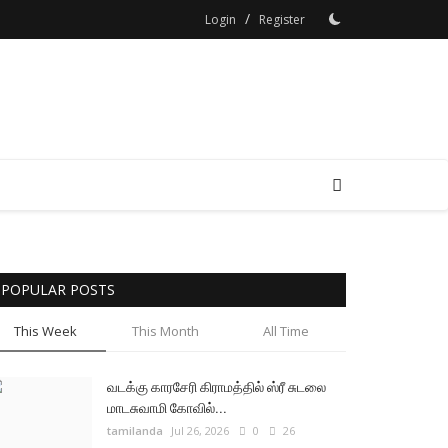
/
Login
Register
POPULAR POSTS
This Week
This Month
All Time
வடக்கு காரசேரி கிராமத்தில் ஸ்ரீ சுடலை
மாடசுவாமி கோவில்...
tamilanda
Jul 26, 2026
0
26