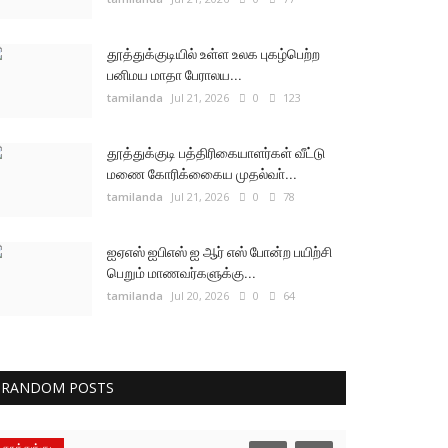
தூத்துக்குடியில் உள்ள உலக புகழ்பெற்ற
பனிமய மாதா பேராலய...
tamilanda
Jul 21, 2026
0
123
தூத்துக்குடி பத்திரிகையாளர்கள் வீட்டு
மணை கோரிக்கைைய முதல்வா்...
tamilanda
Jul 21, 2026
0
78
ஐஏஎஸ் ஐபிஎஸ் ஐ ஆர் எஸ் போன்ற பயிற்சி
பெறும் மாணவர்களுக்கு...
tamilanda
Jul 20, 2026
0
64
RANDOM POSTS
தூத்துக்குடி
தூத்துக்குடி