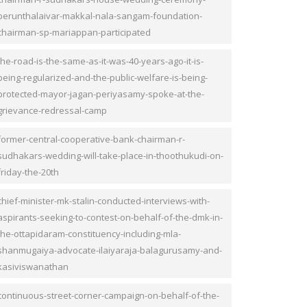
perunthalaivar-makkal-nala-sangam-foundation-
chairman-sp-mariappan-participated
the-road-is-the-same-as-it-was-40-years-ago-it-is-
being-regularized-and-the-public-welfare-is-being-
protected-mayor-jagan-periyasamy-spoke-at-the-
grievance-redressal-camp
former-central-cooperative-bank-chairman-r-
sudhakars-wedding-will-take-place-in-thoothukudi-on-
friday-the-20th
chief-minister-mk-stalin-conducted-interviews-with-
aspirants-seeking-to-contest-on-behalf-of-the-dmk-in-
the-ottapidaram-constituency-including-mla-
shanmugaiya-advocate-ilaiyaraja-balagurusamy-and-
kasiviswanathan
continuous-street-corner-campaign-on-behalf-of-the-