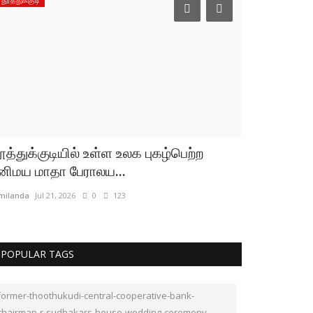
ூத்துக்குடியில் உள்ள உலக புகழ்பெற்ற
தூத்துக்குடி
னிமய மாதா பேராலய...
மணை கோரிக
milanda
Jul 21, 2026
0
123
tamilanda
Jul 21,
POPULAR TAGS
former-thoothukudi-central-cooperative-bank-
chairman-r-sudhakars-house-wedding-ceremony-