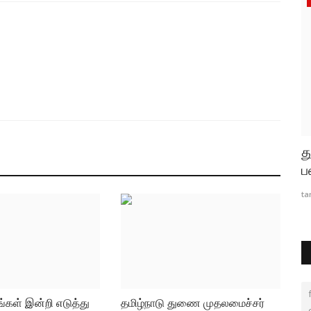
ச்சைக்கு
தூத்துக்குடி வடக்கு மாவட்ட கழக
த
பொறுப்பாளராக நியமிக்கப்பட்ட...
ப
tamilanda
Jul 21, 2026
0
77
ta
கள் இன்றி எடுத்து
தமிழ்நாடு துணை முதலமைச்சர்