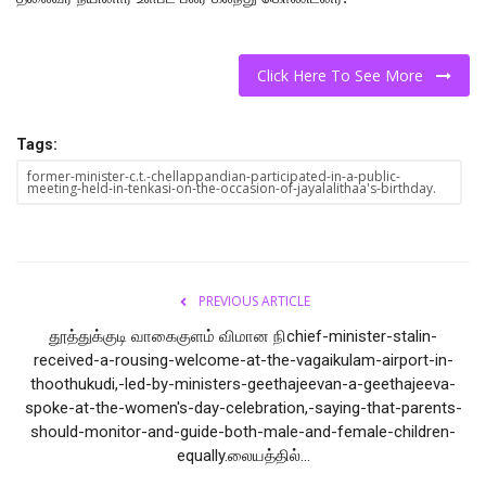
Click Here To See More
Tags:
former-minister-c.t.-chellappandian-participated-in-a-public-
meeting-held-in-tenkasi-on-the-occasion-of-jayalalithaa's-birthday.
PREVIOUS ARTICLE
தூத்துக்குடி வாகைகுளம் விமான நிchief-minister-stalin-
received-a-rousing-welcome-at-the-vagaikulam-airport-in-
thoothukudi,-led-by-ministers-geethajeevan-a-geethajeeva-
spoke-at-the-women's-day-celebration,-saying-that-parents-
should-monitor-and-guide-both-male-and-female-children-
equally.லையத்தில்...