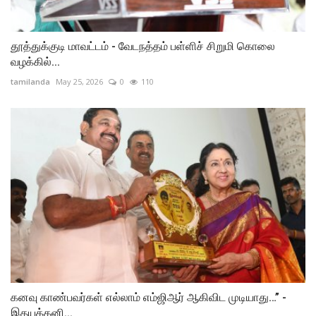
தூத்துக்குடி மாவட்டம் - வேடநத்தம் பள்ளிச் சிறுமி கொலை
வழக்கில்...
tamilanda
May 25, 2026
0
110
கனவு காண்பவர்கள் எல்லாம் எம்ஜிஆர் ஆகிவிட முடியாது…” -
இதயக்கனி...