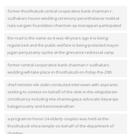
former-thoothukudi-central-cooperative-bank-chairman-r-
sudhakars-house-wedding-ceremony-perunthalaivar-makkal-
nala-sangam-foundation-chairman-sp-mariappan-participated
the-road-is-the-same-as-it-was-40-years-ago-it-is-being-
regularized-and-the-public-welfare-is-being-protected-mayor-
jagan-periyasamy-spoke-at-the-grievance-redressal-camp
former-central-cooperative-bank-chairman-r-sudhakars-
wedding-will-take-place-in-thoothukudi-on-friday-the-20th
chief-minister-mk-stalin-conducted-interviews-with-aspirants-
seeking-to-contest-on-behalf-of-the-dmk-in-the-ottapidaram-
constituency-including-mla-shanmugaiya-advocate-ilaiyaraja-
balagurusamy-and-kasiviswanathan
a-program-to-honor-24-elderly-couples-was-held-at-the-
thoothukudi-shiva-temple-on-behalf-of-the-department-of-
charities