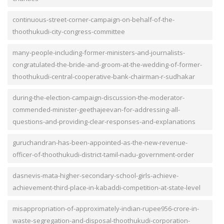
continuous-street-corner-campaign-on-behalf-of-the-
thoothukudi-city-congress-committee
many-people-including-former-ministers-and-journalists-
congratulated-the-bride-and-groom-at-the-wedding-of-former-
thoothukudi-central-cooperative-bank-chairman-r-sudhakar
during-the-election-campaign-discussion-the-moderator-
commended-minister-geethajeevan-for-addressing-all-
questions-and-providing-clear-responses-and-explanations
guruchandran-has-been-appointed-as-the-new-revenue-
officer-of-thoothukudi-district-tamil-nadu-government-order
dasnevis-mata-higher-secondary-school-girls-achieve-
achievement-third-place-in-kabaddi-competition-at-state-level
misappropriation-of-approximately-indian-rupee956-crore-in-
waste-segregation-and-disposal-thoothukudi-corporation-