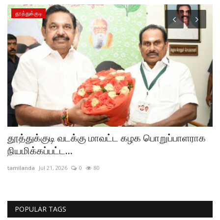
தூத்துக்குடி
தூத்துக்குடி வடக்கு மாவட்ட கழக பொறுப்பாளராக
த
நியமிக்கப்பட்ட...
ம
tamilanda
Jul 21, 2026
0
80
ta
POPULAR TAGS