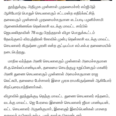
தூத்துக்குடி அதிமுக முன்னாள் முதலமைச்சர் எம்ஜிஆர்
ஆசியோடு பொதுச் செயலாளரும் சட்டமன்ற எதிர்க்கட்சித்
தலைவரும் முன்னாள் முதலமைச்சருமான எடப்பாடி பழனிச்சாமி
ஆணைக்கிணங்க தென்காசி வடக்கு மாவட்ட சார்பில்
ஜெயலலிதாவின் 78 வது பிறந்தநாள் விழா பொதுக்கூட்டம்
தேவர்குளம் விரபுத்திரன் கோவில் முன்பு தென்காசி வடக்கு மாவட்ட
செயலாளர் கிருஷ்ண முரளி என்ற குட்டியப்பா எம்.எல்.ஏ தலைமையில்
நடைபெற்றது.
மாநில வர்த்தக அணி செயலாளரும் முன்னாள் அமைச்சருமான
சி.த.செல்லப்பாண்டியன், தலைமை செயற்குழு உறுப்பினரும் மகளிர்
அணி துணை செயலாளரும் முன்னாள் அமைச்சருமான ராஜ
லெட்சுமி, தலைமை பேச்சாளர் இசை முரசு ராமகிருஷ்ணன் ஆகியோர்
சிறப்புரையாற்றினாா்கள்.
விழாவில் தூத்துக்குடி தெற்கு மாவட்ட துணை செயலாளர் சந்தனம்,
வடக்கு மாவட்ட ஜெ பேரவை இணைச் செயலாளர் ஜீவா பாண்டியன்,
வட்ட செயலாளர் அருண்குமாா், இளைஞர் இளம்பெண்கள் பாசறை
தலைவர் நயினார் உள்பட பலர் கலந்து கொண்டனர்.