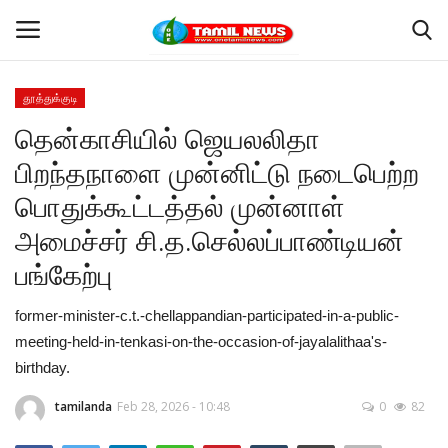
தூத்துக்குடி
Login
Register
தென்காசியில் ஜெயலலிதா
பிறந்தநாளை முன்னிட்டு நடைபெற்ற
Home
பொதுக்கூட்டத்தல் முன்னாள்
தூத்துக்குடி
அமைச்சர் சி.த.செல்லப்பாண்டியன்
பங்கேற்பு
Contact
former-minister-c.t.-chellappandian-participated-in-a-public-
தமிழ்நாடு
meeting-held-in-tenkasi-on-the-occasion-of-jayalalithaa's-
birthday.
இந்தியா
tamilanda
Feb 28, 2026 - 10:48
0
82
உலகம்