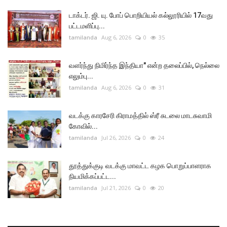
டாக்டர். ஜி. யு. போப் பொறியியல் கல்லூரியில் 17வது
பட்டமளிப்பு...
tamilanda
Aug 6, 2026
0
35
வளர்ந்து நிமிர்ந்த இந்தியா" என்ற தலைப்பில், நெல்லை
எலும்பு...
tamilanda
Aug 6, 2026
0
31
வடக்கு காரசேரி கிராமத்தில் ஸ்ரீ சுடலை மாடசுவாமி
கோவில்...
tamilanda
Jul 26, 2026
0
24
தூத்துக்குடி வடக்கு மாவட்ட கழக பொறுப்பாளராக
நியமிக்கப்பட்ட...
tamilanda
Jul 21, 2026
0
20