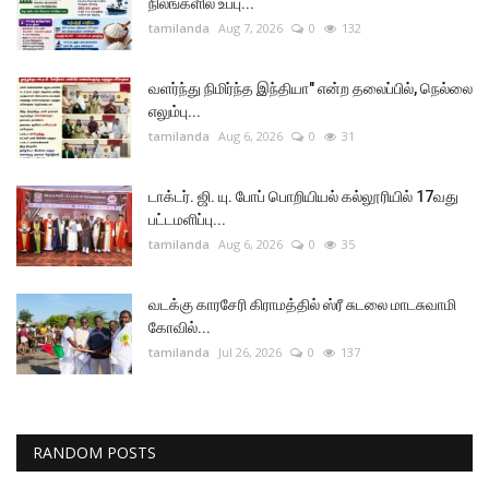
நிலங்களில் உப்பு...
tamilanda
Aug 7, 2026
0
132
வளர்ந்து நிமிர்ந்த இந்தியா" என்ற தலைப்பில், நெல்லை
எலும்பு...
tamilanda
Aug 6, 2026
0
31
டாக்டர். ஜி. யு. போப் பொறியியல் கல்லூரியில் 17வது
பட்டமளிப்பு...
tamilanda
Aug 6, 2026
0
35
வடக்கு காரசேரி கிராமத்தில் ஸ்ரீ சுடலை மாடசுவாமி
கோவில்...
tamilanda
Jul 26, 2026
0
137
RANDOM POSTS