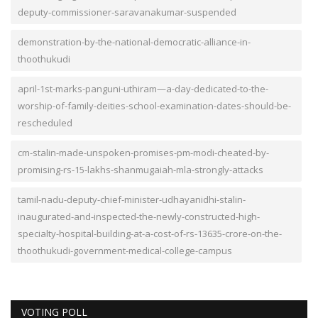
deputy-commissioner-saravanakumar-suspended
demonstration-by-the-national-democratic-alliance-in-
thoothukudi
april-1st-marks-panguni-uthiram—a-day-dedicated-to-the-
worship-of-family-deities-school-examination-dates-should-be-
rescheduled
cm-stalin-made-unspoken-promises-pm-modi-cheated-by-
promising-rs-15-lakhs-shanmugaiah-mla-strongly-attacks
tamil-nadu-deputy-chief-minister-udhayanidhi-stalin-
inaugurated-and-inspected-the-newly-constructed-high-
specialty-hospital-building-at-a-cost-of-rs-13635-crore-on-the-
thoothukudi-government-medical-college-campus
VOTING POLL